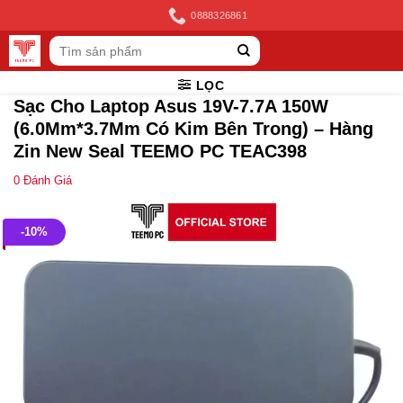
Skip
0888326861
to
Tìm
content
kiếm:
LỌC
Sạc Cho Laptop Asus 19V-7.7A 150W
(6.0Mm*3.7Mm Có Kim Bên Trong) – Hàng
Zin New Seal TEEMO PC TEAC398
0
Đánh Giá
-10%