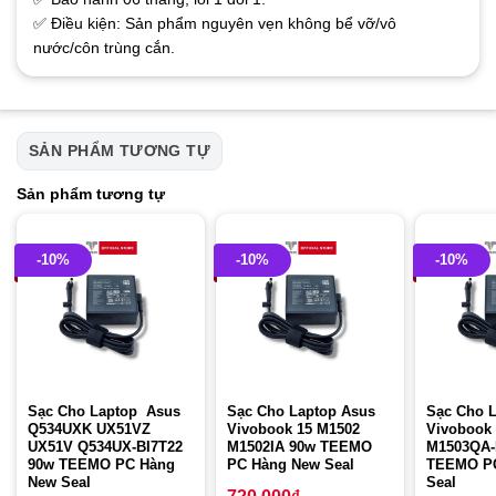
✅ Điều kiện: Sản phẩm nguyên vẹn không bể vỡ/vô
nước/côn trùng cắn.
SẢN PHẨM TƯƠNG TỰ
Sản phẩm tương tự
-10%
-10%
-10%
Sạc Cho Laptop Asus
Sạc Cho Laptop Asus
Sạc Cho 
Q534UXK UX51VZ
Vivobook 15 M1502
Vivobook
UX51V Q534UX-BI7T22
M1502IA 90w TEEMO
M1503QA-
90w TEEMO PC Hàng
PC Hàng New Seal
TEEMO P
New Seal
Seal