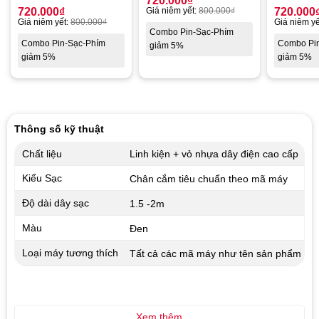
720.000
₫
720.000
₫
Giá niêm yết:
800.000
₫
720.000
Giá niêm yết:
800.000
₫
Giá niêm yế
Combo Pin-Sạc-Phím
Combo Pin-Sạc-Phím
Combo Pi
giảm 5%
giảm 5%
giảm 5%
Thông số kỹ thuật
Chất liệu
Linh kiện + vỏ nhựa dây điện cao cấp
Kiểu Sạc
Chân cắm tiêu chuẩn theo mã máy
Độ dài dây sạc
1.5 -2m
Màu
Đen
Loại máy tương thích
Tất cả các mã máy như tên sản phẩm
Xem thêm