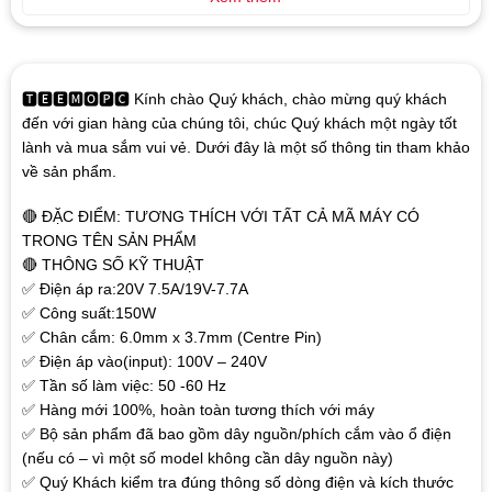
🆃🅴🅴🅼🅾🅿🅲 Kính chào Quý khách, chào mừng quý khách
đến với gian hàng của chúng tôi, chúc Quý khách một ngày tốt
lành và mua sắm vui vẻ. Dưới đây là một số thông tin tham khảo
về sản phẩm.
🔴 ĐẶC ĐIỂM: TƯƠNG THÍCH VỚI TẤT CẢ MÃ MÁY CÓ
TRONG TÊN SẢN PHẨM
🔴 THÔNG SỐ KỸ THUẬT
✅ Điện áp ra:20V 7.5A/19V-7.7A
✅ Công suất:150W
✅ Chân cắm: 6.0mm x 3.7mm (Centre Pin)
✅ Điện áp vào(input): 100V – 240V
✅ Tần số làm việc: 50 -60 Hz
✅ Hàng mới 100%, hoàn toàn tương thích với máy
✅ Bộ sản phẩm đã bao gồm dây nguồn/phích cắm vào ổ điện
(nếu có – vì một số model không cần dây nguồn này)
✅ Quý Khách kiểm tra đúng thông số dòng điện và kích thước