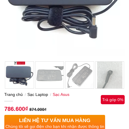
Trang chủ
Sạc Laptop
Sạc Asus
/
/
Trả góp 0%
786.600
₫
874.000
₫
LIÊN HỆ TƯ VẤN MUA HÀNG
Chúng tôi sẽ gọi điện cho bạn khi nhận được thông tin