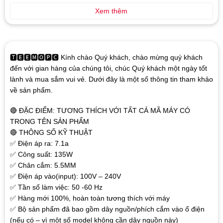
Xem thêm
🆃🅴🅴🅼🅾🅿🅲 Kính chào Quý khách, chào mừng quý khách
đến với gian hàng của chúng tôi, chúc Quý khách một ngày tốt
lành và mua sắm vui vẻ. Dưới đây là một số thông tin tham khảo
về sản phẩm.
🔴 ĐẶC ĐIỂM: TƯƠNG THÍCH VỚI TẤT CẢ MÃ MÁY CÓ
TRONG TÊN SẢN PHẨM
🔴 THÔNG SỐ KỸ THUẬT
✅ Điện áp ra: 7.1a
✅ Công suất: 135W
✅ Chân cắm: 5.5MM
✅ Điện áp vào(input): 100V – 240V
✅ Tần số làm việc: 50 -60 Hz
✅ Hàng mới 100%, hoàn toàn tương thích với máy
✅ Bộ sản phẩm đã bao gồm dây nguồn/phích cắm vào ổ điện
(nếu có – vì một số model không cần dây nguồn này)