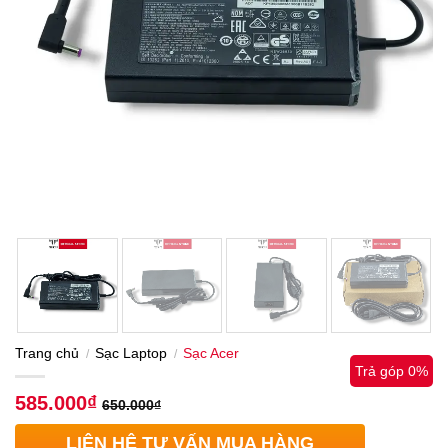
Trang chủ
Sạc Laptop
Sạc Acer
/
/
Trả góp 0%
585.000
₫
650.000
₫
LIÊN HỆ TƯ VẤN MUA HÀNG