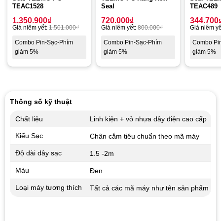
TEAC1528
Seal
TEAC489
1.350.900
₫
720.000
₫
344.700
Giá niêm yết:
1.501.000
₫
Giá niêm yết:
800.000
₫
Giá niêm yế
Combo Pin-Sạc-Phím
Combo Pin-Sạc-Phím
Combo Pi
giảm 5%
giảm 5%
giảm 5%
Thông số kỹ thuật
Chất liệu
Linh kiện + vỏ nhựa dây điện cao cấp
Kiểu Sạc
Chân cắm tiêu chuẩn theo mã máy
Độ dài dây sạc
1.5 -2m
Màu
Đen
Loại máy tương thích
Tất cả các mã máy như tên sản phẩm