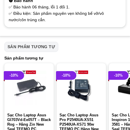
🔴 Bảo hành
✅ Bảo hành 06 tháng, lỗi 1 đổi 1.
✅ Điều kiện: Sản phẩm nguyên vẹn không bể vỡ/vô
nước/côn trùng cắn.
SẢN PHẨM TƯƠNG TỰ
Sản phẩm tương tự
-10%
-10%
-10%
Sạc Cho Laptop Asus
Sạc Cho Laptop Asus
Sạc Cho L
Gl703Vd-Ee057T – Black
Pro P2540UA-XS51
Inspiron 
Rog – Hàng Zin New
P2540UA-XS71 90w
3581 – Hà
Seal TEEMO PC
TEEMO PC Hàng New
Seal TEE