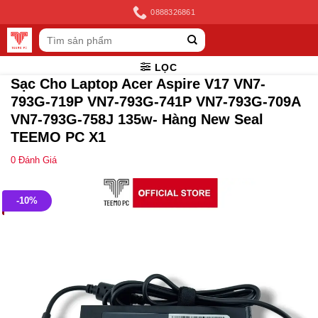
Skip
0888326861
to
Tìm
content
kiếm:
LỌC
Sạc Cho Laptop Acer Aspire V17 VN7-
793G-719P VN7-793G-741P VN7-793G-709A
VN7-793G-758J 135w- Hàng New Seal
TEEMO PC X1
0
Đánh Giá
-10%