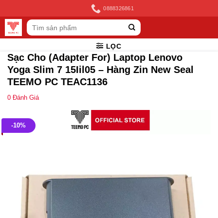
Skip
0888326861
to
Tìm
content
kiếm:
LỌC
Sạc Cho (Adapter For) Laptop Lenovo
Yoga Slim 7 15Iil05 – Hàng Zin New Seal
TEEMO PC TEAC1136
0
Đánh Giá
-10%