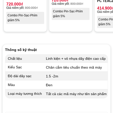
720.000
₫
PC TEAC2
720.000
₫
Giá niêm yết:
800.000
₫
Giá niêm yết:
800.000
₫
414.900
Combo Pin-Sạc-Phím
Giá niêm yế
Combo Pin-Sạc-Phím
giảm 5%
Combo Pi
giảm 5%
giảm 5%
Thông số kỹ thuật
Chất liệu
Linh kiện + vỏ nhựa dây điện cao cấp
Kiểu Sạc
Chân cắm tiêu chuẩn theo mã máy
Độ dài dây sạc
1.5 -2m
Màu
Đen
Loại máy tương thích
Tất cả các mã máy như tên sản phẩm