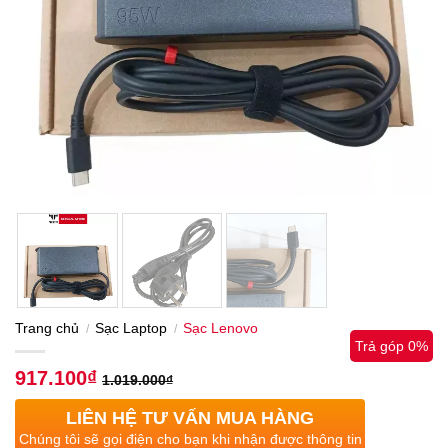
Trang chủ
Sạc Laptop
Sạc Lenovo
/
/
Trả góp 0%
917.100
₫
1.019.000
₫
LIÊN HỆ TƯ VẤN MUA HÀNG
Chúng tôi sẽ gọi điện cho bạn khi nhận được thông tin