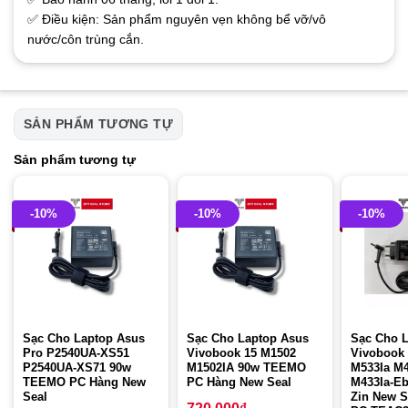
✅ Điều kiện: Sản phẩm nguyên vẹn không bể vỡ/vô
nước/côn trùng cắn.
SẢN PHẨM TƯƠNG TỰ
Sản phẩm tương tự
-10%
-10%
-10%
Sạc Cho Laptop Asus
Sạc Cho Laptop Asus
Sạc Cho 
Pro P2540UA-XS51
Vivobook 15 M1502
Vivobook 
P2540UA-XS71 90w
M1502IA 90w TEEMO
M533Ia M4
TEEMO PC Hàng New
PC Hàng New Seal
M433Ia-Eb
Seal
Zin New 