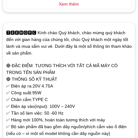
Xem thêm
🆃🅴🅴🅼🅾🅿🅲 Kính chào Quý khách, chào mừng quý khách
đến với gian hàng của chúng tôi, chúc Quý khách một ngày tốt
lành và mua sắm vui vẻ. Dưới đây là một số thông tin tham khảo
về sản phẩm.
🔴 ĐẶC ĐIỂM: TƯƠNG THÍCH VỚI TẤT CẢ MÃ MÁY CÓ
TRONG TÊN SẢN PHẨM
🔴 THÔNG SỐ KỸ THUẬT
✅ Điện áp ra:20V 4.75A
✅ Công suất:95W
✅ Chân cắm:TYPE C
✅ Điện áp vào(input): 100V – 240V
✅ Tần số làm việc: 50 -60 Hz
✅ Hàng mới 100%, hoàn toàn tương thích với máy
✅ Bộ sản phẩm đã bao gồm dây nguồn/phích cắm vào ổ điện
(nếu có – vì một số model không cần dây nguồn này)