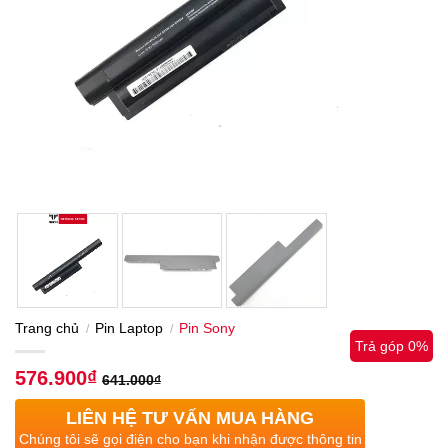
Trang chủ
Pin Laptop
Pin Sony
/
/
Trả góp 0%
576.900
₫
641.000
₫
LIÊN HỆ TƯ VẤN MUA HÀNG
Chúng tôi sẽ gọi điện cho bạn khi nhận được thông tin