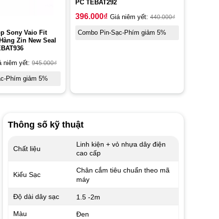
PC TEBAT292
396.000
₫
Giá niêm yết:
440.000
₫
p Sony Vaio Fit
Combo Pin-Sạc-Phím giảm 5%
Hàng Zin New Seal
BAT936
á niêm yết:
945.000
₫
ạc-Phím giảm 5%
Thông số kỹ thuật
Linh kiện + vỏ nhựa dây điện
Chất liệu
cao cấp
Chân cắm tiêu chuẩn theo mã
Kiểu Sạc
máy
Độ dài dây sạc
1.5 -2m
Màu
Đen