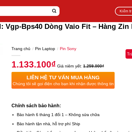
Kiểm t
: Vgp-Bps40 Dòng Vaio Fit – Hàng Zin
Trang chủ
Pin Laptop
Pin Sony
/
/
Tr
1.133.100
₫
Giá niêm yết:
1.259.000
₫
LIÊN HỆ TƯ VẤN MUA HÀNG
Chúng tôi sẽ gọi điện cho bạn khi nhận được thông tin
Chính sách bảo hành:
Bảo hành 6 tháng 1 đổi 1 – Không sửa chữa
Bảo hành tận nhà, hỗ trợ phí Ship