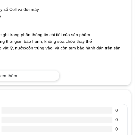
y số Cell và đời máy
y
ghi trong phần thông tin chi tiết của sản phẩm
g thời gian bảo hành, không sửa chữa thay thế
 vật lý, nước/côn trùng vào, và còn tem bảo hành dán trên sản
 dễ hỏng, nên người dùng cần phải biết cách sử dụng và bảo quản
em thêm
n sẽ giảm dần. Để có thể dùng pin một cách tối ưu và mang lại độ
t sạc ra dùng máy, cho đến khi pin báo còn khoảng 10%-15% rồi lại
%, hãy cắm sạc pin. Vì tuổi thọ của Pin laptop được tính theo số
0
p của bạn có 500 lần dùng (sạc xả), 1 ngày các bạn sử dụng máy
0
n, thực hiện nhiều lần như vậy, sẽ làm giảm số lần dùng (sạc xả)
 của bạn bị hạn chế rất nhiều. Lưu ý tuyệt đối không sử dụng pin
0
i đi nhanh chóng và rất dễ chết pin laptop của bạn).