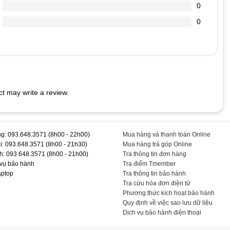
0
ệc không liên quan đến dữ liệu (đọc báo, chơi ) không có nhu cầu
 bỏ pin ra ngoài khi pin đang đầy 100%, và 1 tuần lên dùng pin lại
0
ió.
 vì đây chính là nơi tiêu thụ năng lượng mạnh nhất trong các bộ
ình ở mức phù hợp nhất.
máy. Điểm tiếp xúc kém giữa pin và máy có thể làm giảm hiệu suất
ại giữa pin và máy hàng tháng bằng vải mềm có tẩm cồn. Bạn có
t may write a review.
ếp xúc nhỏ. Điều này sẽ giảm thiểu thất thoát năng lượng do tiếp
ồn điện năng, và khả năng thay đổi profile sử dụng trình quản lí
và đặt máy tính của bạn ở chế độ Balanced (Cân bằng) hoặc Power
g: 093.648.3571 (8h00 - 22h00)
Mua hàng và thanh toán Online
i: 093.648.3571 (8h00 - 21h30)
Mua hàng trả góp Online
dụng máy để pin laptop có thể dùng thời gian lâu nhất. Tắt bỏ
h: 093.648.3571 (8h00 - 21h00)
Tra thông tin đơn hàng
 vụ bảo hành
Tra điểm Tmember
, Wi-Fi, thiết bị gắn ngoài…Tránh mở nhiều ứng dụng cùng lúc.
aptop
Tra thông tin bảo hành
(Hibernate) hoặc chế độ chờ (Suspend hoặc Standby). Tắt hẳn
Tra cứu hóa đơn điện tử
Phương thức kích hoạt bảo hành
Quy định về việc sao lưu dữ liệu
Dịch vụ bảo hành điện thoại
pin nhưng khi dùng thì lại rất nhanh hết pin.