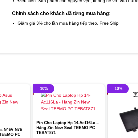
Điều kiện: Sản phẩm còn nguyên vẹn, không bể vỡ, vào nướ
Chính sách cho khách đã từng mua hàng:
Giảm giá 3% cho lần mua hàng tiếp theo, Free Ship
-10%
-10%
Pin Cho Laptop Hp 14-Ac116La –
Hàng Zin New Seal TEEMO PC
s N46V N76 –
TEBAT871
l TEEMO PC