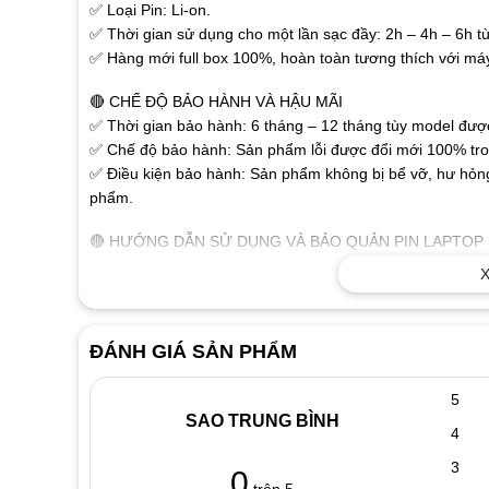
✅ Loại Pin: Li-on.
✅ Thời gian sử dụng cho một lần sạc đầy: 2h – 4h – 6h tù
✅ Hàng mới full box 100%, hoàn toàn tương thích với má
🔴 CHẾ ĐỘ BẢO HÀNH VÀ HẬU MÃI
✅ Thời gian bảo hành: 6 tháng – 12 tháng tùy model được 
✅ Chế độ bảo hành: Sản phẩm lỗi được đổi mới 100% tron
✅ Điều kiện bảo hành: Sản phẩm không bị bể vỡ, hư hỏng
phẩm.
🔴 HƯỚNG DẪN SỬ DỤNG VÀ BẢO QUẢN PIN LAPTOP
✅Pin laptop là bộ phận của máy, có tuổi thọ ngắn và rất
X
phù hợp. Sau mỗi lần sử dụng (sạc xả) dung lượng của pi
bền cao nhất chúng ta cần sử dụng như sau:
✅ Đối với pin mới mua cần sạc 8 đến 10 tiếng, sau đó rú
ĐÁNH GIÁ SẢN PHẨM
sạc lại. Nên thực hiện liên tuc như vậy trong 3 lần đầu.
✅ Đối với các lần dùng tiếp theo, Khi dùng pin còn 10%-15
5
lần dùng (sạc xả) ví dụ nhà cung cấp quy định pin lapto
SAO TRUNG BÌNH
4
tính cứ pin giảm còn 60,70,80% dung lượng lại cắm sạc pi
xuống, dẫn đến pin bi chai nhanh, làm tuổi thọ pin laptop
3
0
laptop đến mức kiệt đến 0%. (pin bị vài lần đến 0% sẽ cha
trên 5