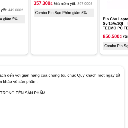
357.300
₫
Giá niêm yết:
397.000
₫
 yết:
449.000
₫
Combo Pin-Sạc-Phím giảm 5%
Pin Cho Lapto
m giảm 5%
Svf15Ac1Ql – 
TEEMO PC TE
850.500
₫
Gi
Combo Pin-S
ch đến với gian hàng của chúng tôi, chúc Quý khách một ngày tốt
am khảo về sản phẩm.
Ó TRONG TÊN SẢN PHẨM