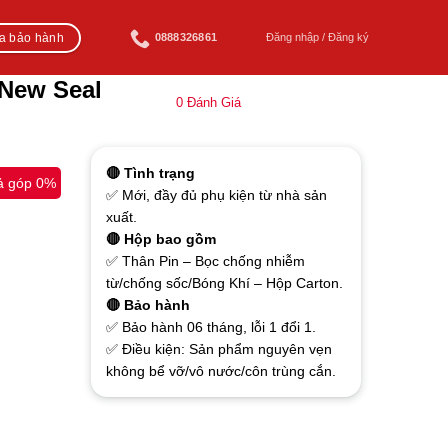
ra bảo hành
0888326861
Đăng nhập / Đăng ký
 New Seal
0
Đánh Giá
🔴 Tình trạng
ả góp 0%
✅ Mới, đầy đủ phụ kiện từ nhà sản
xuất.
🔴 Hộp bao gồm
✅ Thân Pin – Bọc chống nhiễm
từ/chống sốc/Bóng Khí – Hộp Carton.
🔴 Bảo hành
✅ Bảo hành 06 tháng, lỗi 1 đổi 1.
✅ Điều kiện: Sản phẩm nguyên vẹn
không bể vỡ/vô nước/côn trùng cắn.