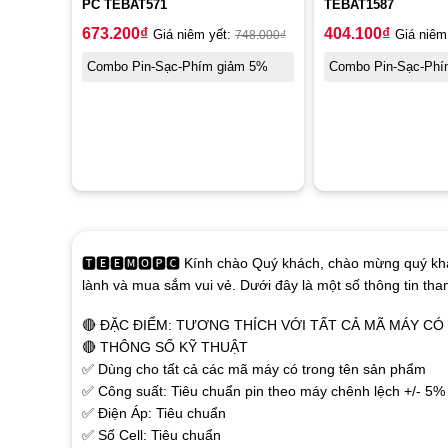
PC TEBAT571
TEBAT1587
673.200
₫
404.100
₫
Giá niêm yết:
748.000
₫
Giá niêm
Combo Pin-Sạc-Phím giảm 5%
Combo Pin-Sạc-Phí
🆃🅴🅴🅼🅾🅿🅲 Kính chào Quý khách, chào mừng quý khá
lành và mua sắm vui vẻ. Dưới đây là một số thông tin th
🔴 ĐẶC ĐIỂM: TƯƠNG THÍCH VỚI TẤT CẢ MÃ MÁY C
🔴 THÔNG SỐ KỸ THUẬT
✅ Dùng cho tất cả các mã máy có trong tên sản phẩm
✅ Công suất: Tiêu chuẩn pin theo máy chênh lệch +/- 5%
✅ Điện Áp: Tiêu chuẩn
✅ Số Cell: Tiêu chuẩn