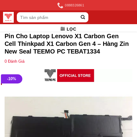
Skip
0888326861
to
Tìm
content
kiếm:
LỌC
Pin Cho Laptop Lenovo X1 Carbon Gen
Cell Thinkpad X1 Carbon Gen 4 – Hàng Zin
New Seal TEEMO PC TEBAT1334
0
Đánh Giá
-10%