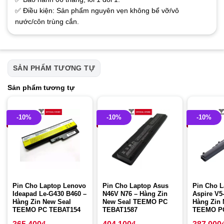
✅ Điều kiện: Sản phẩm nguyên vẹn không bể vỡ/vô
nước/côn trùng cắn.
SẢN PHẨM TƯƠNG TỰ
Sản phẩm tương tự
-10%
-10%
-10%
Pin Cho Laptop Lenovo
Pin Cho Laptop Asus
Pin Cho L
Ideapad Le-G430 B460 –
N46V N76 – Hàng Zin
Aspire V5
Hàng Zin New Seal
New Seal TEEMO PC
Hàng Zin 
TEEMO PC TEBAT154
TEBAT1587
TEEMO P