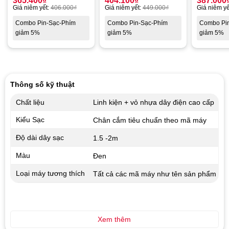
365.400
₫
404.100
₫
387.000
Giá niêm yết:
406.000
₫
Giá niêm yết:
449.000
₫
Giá niêm yế
Combo Pin-Sạc-Phím
Combo Pin-Sạc-Phím
Combo Pi
giảm 5%
giảm 5%
giảm 5%
Thông số kỹ thuật
Chất liệu
Linh kiện + vỏ nhựa dây điện cao cấp
Kiểu Sạc
Chân cắm tiêu chuẩn theo mã máy
Độ dài dây sạc
1.5 -2m
Màu
Đen
Loại máy tương thích
Tất cả các mã máy như tên sản phẩm
Xem thêm