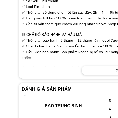
✅ Số Cell: Tiêu chuẩn
✅ Loại Pin: Li-on.
✅ Thời gian sử dụng cho một lần sạc đầy: 2h – 4h – 6h tù
✅ Hàng mới full box 100%, hoàn toàn tương thích với má
✅ Cần tư vấn thêm quý khách vui lòng nhắn tin với Shop
🔴 CHẾ ĐỘ BẢO HÀNH VÀ HẬU MÃI
✅ Thời gian bảo hành: 6 tháng – 12 tháng tùy model được 
✅ Chế độ bảo hành: Sản phẩm lỗi được đổi mới 100% tron
✅ Điều kiện bảo hành: Sản phẩm không bị bể vỡ, hư hỏng
phẩm.
🔴 HƯỚNG DẪN SỬ DỤNG VÀ BẢO QUẢN PIN LAPTOP
X
✅Pin laptop là bộ phận của máy, có tuổi thọ ngắn và rất
phù hợp. Sau mỗi lần sử dụng (sạc xả) dung lượng của pi
bền cao nhất chúng ta cần sử dụng như sau:
ĐÁNH GIÁ SẢN PHẨM
✅ Đối với pin mới mua cần sạc 8 đến 10 tiếng, sau đó rú
sạc lại. Nên thực hiện liên tuc như vậy trong 3 lần đầu.
5
✅ Đối với các lần dùng tiếp theo, Khi dùng pin còn 10%-15
SAO TRUNG BÌNH
4
lần dùng (sạc xả) ví dụ nhà cung cấp quy định pin lapto
tính cứ pin giảm còn 60,70,80% dung lượng lại cắm sạc pi
3