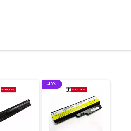
c
-10%