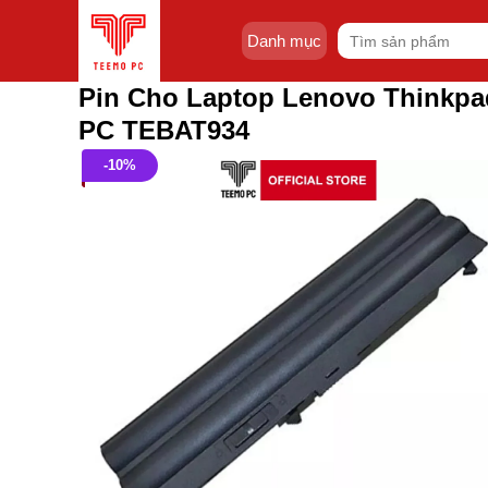
Skip
Tìm
to
Danh mục
kiếm:
content
Pin Cho Laptop Lenovo Thinkpa
PC TEBAT934
-10%