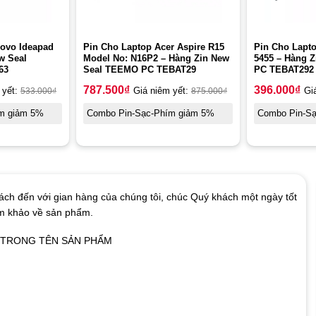
novo Ideapad
Pin Cho Laptop Acer Aspire R15
Pin Cho Lapto
w Seal
Model No: N16P2 – Hàng Zin New
5455 – Hàng 
63
Seal TEEMO PC TEBAT29
PC TEBAT292
787.500
₫
396.000
₫
 yết:
533.000
₫
Giá niêm yết:
875.000
₫
Gi
m giảm 5%
Combo Pin-Sạc-Phím giảm 5%
Combo Pin-S
ch đến với gian hàng của chúng tôi, chúc Quý khách một ngày tốt
am khảo về sản phẩm.
Ó TRONG TÊN SẢN PHẨM