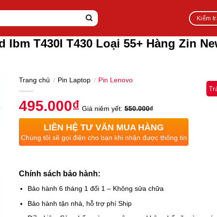
Kiểm t
d Ibm T430I T430 Loại 55+ Hàng Zin N
Trang chủ
Pin Laptop
Pin Lenovo
/
/
Tr
495.000
₫
Giá niêm yết:
550.000
₫
LIÊN HỆ TƯ VẤN MUA HÀNG
Chúng tôi sẽ gọi điện cho bạn khi nhận được thông tin
Chính sách bảo hành:
Bảo hành 6 tháng 1 đổi 1 – Không sửa chữa
Bảo hành tận nhà, hỗ trợ phí Ship