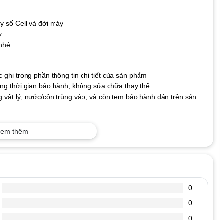
y số Cell và đời máy
y
 nhé
ghi trong phần thông tin chi tiết của sản phẩm
g thời gian bảo hành, không sửa chữa thay thế
 vật lý, nước/côn trùng vào, và còn tem bảo hành dán trên sản
em thêm
 dễ hỏng, nên người dùng cần phải biết cách sử dụng và bảo quản
n sẽ giảm dần. Để có thể dùng pin một cách tối ưu và mang lại độ
t sạc ra dùng máy, cho đến khi pin báo còn khoảng 10%-15% rồi lại
0
%, hãy cắm sạc pin. Vì tuổi thọ của Pin laptop được tính theo số
0
p của bạn có 500 lần dùng (sạc xả), 1 ngày các bạn sử dụng máy
n, thực hiện nhiều lần như vậy, sẽ làm giảm số lần dùng (sạc xả)
0