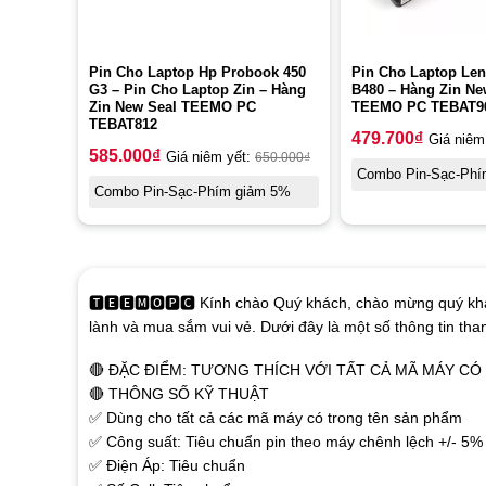
Pin Cho Laptop Hp Probook 450
Pin Cho Laptop Le
G3 – Pin Cho Laptop Zin – Hàng
B480 – Hàng Zin Ne
Zin New Seal TEEMO PC
TEEMO PC TEBAT9
TEBAT812
479.700
₫
Giá niêm
585.000
₫
Giá niêm yết:
650.000
₫
Combo Pin-Sạc-Phí
Combo Pin-Sạc-Phím giảm 5%
🆃🅴🅴🅼🅾🅿🅲 Kính chào Quý khách, chào mừng quý khá
lành và mua sắm vui vẻ. Dưới đây là một số thông tin th
🔴 ĐẶC ĐIỂM: TƯƠNG THÍCH VỚI TẤT CẢ MÃ MÁY C
🔴 THÔNG SỐ KỸ THUẬT
✅ Dùng cho tất cả các mã máy có trong tên sản phẩm
✅ Công suất: Tiêu chuẩn pin theo máy chênh lệch +/- 5%
✅ Điện Áp: Tiêu chuẩn