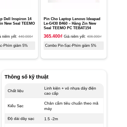
p Dell Inspiron 14
Pin Cho Laptop Lenovo Ideapad
Zin New Seal TEEMO
Le-G430 B460 – Hàng Zin New
Seal TEEMO PC TEBAT154
365.400
₫
á niêm yết:
440.000
₫
Giá niêm yết:
406.000
₫
ạc-Phím giảm 5%
Combo Pin-Sạc-Phím giảm 5%
Thông số kỹ thuật
Linh kiện + vỏ nhựa dây điện
Chất liệu
cao cấp
Chân cắm tiêu chuẩn theo mã
Kiểu Sạc
máy
Độ dài dây sạc
1.5 -2m