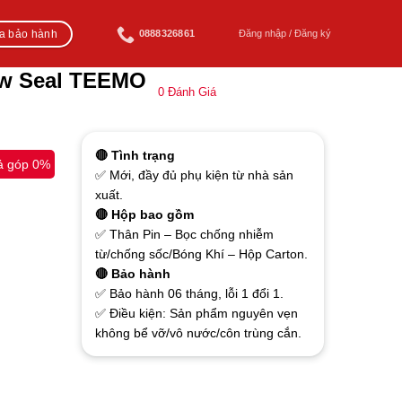
ra bảo hành
0888326861
Đăng nhập / Đăng ký
ew Seal TEEMO
0
Đánh Giá
🔴 Tình trạng
ả góp 0%
✅ Mới, đầy đủ phụ kiện từ nhà sản
xuất.
🔴 Hộp bao gồm
✅ Thân Pin – Bọc chống nhiễm
từ/chống sốc/Bóng Khí – Hộp Carton.
🔴 Bảo hành
✅ Bảo hành 06 tháng, lỗi 1 đổi 1.
✅ Điều kiện: Sản phẩm nguyên vẹn
không bể vỡ/vô nước/côn trùng cắn.