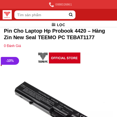
Skip
0888326861
to
Tìm
content
kiếm:
LỌC
Pin Cho Laptop Hp Probook 4420 – Hàng
Zin New Seal TEEMO PC TEBAT1177
0
Đánh Giá
-10%