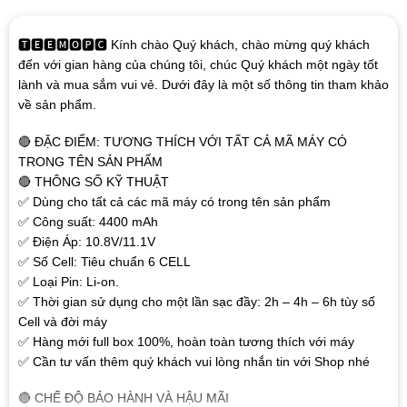
🆃🅴🅴🅼🅾🅿🅲 Kính chào Quý khách, chào mừng quý khách
đến với gian hàng của chúng tôi, chúc Quý khách một ngày tốt
lành và mua sắm vui vẻ. Dưới đây là một số thông tin tham khảo
về sản phẩm.
🔴 ĐẶC ĐIỂM: TƯƠNG THÍCH VỚI TẤT CẢ MÃ MÁY CÓ
TRONG TÊN SẢN PHẨM
🔴 THÔNG SỐ KỸ THUẬT
✅ Dùng cho tất cả các mã máy có trong tên sản phẩm
✅ Công suất: 4400 mAh
✅ Điện Áp: 10.8V/11.1V
✅ Số Cell: Tiêu chuẩn 6 CELL
✅ Loại Pin: Li-on.
✅ Thời gian sử dụng cho một lần sạc đầy: 2h – 4h – 6h tùy số
Cell và đời máy
✅ Hàng mới full box 100%, hoàn toàn tương thích với máy
✅ Cần tư vấn thêm quý khách vui lòng nhắn tin với Shop nhé
🔴 CHẾ ĐỘ BẢO HÀNH VÀ HẬU MÃI