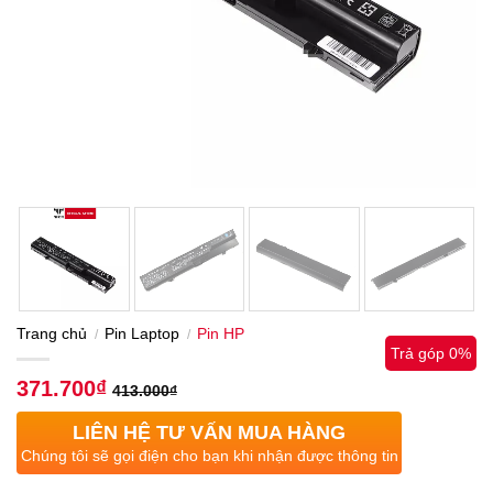
Trang chủ
Pin Laptop
Pin HP
/
/
Trả góp 0%
371.700
₫
413.000
₫
LIÊN HỆ TƯ VẤN MUA HÀNG
Chúng tôi sẽ gọi điện cho bạn khi nhận được thông tin