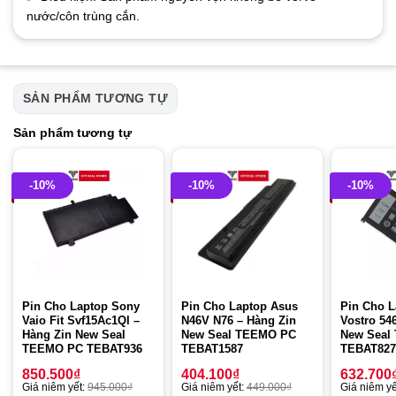
nước/côn trùng cắn.
SẢN PHẨM TƯƠNG TỰ
Sản phẩm tương tự
-10%
-10%
-10%
Pin Cho Laptop Sony
Pin Cho Laptop Asus
Pin Cho L
Vaio Fit Svf15Ac1Ql –
N46V N76 – Hàng Zin
Vostro 54
Hàng Zin New Seal
New Seal TEEMO PC
New Seal
TEEMO PC TEBAT936
TEBAT1587
TEBAT827
850.500
₫
404.100
₫
632.700
Giá niêm yết:
945.000
₫
Giá niêm yết:
449.000
₫
Giá niêm yế