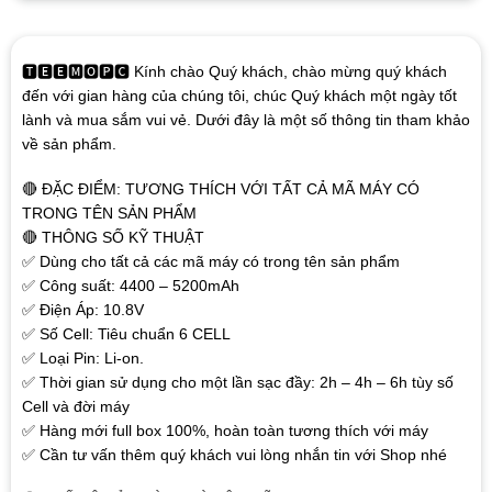
🆃🅴🅴🅼🅾🅿🅲 Kính chào Quý khách, chào mừng quý khách
đến với gian hàng của chúng tôi, chúc Quý khách một ngày tốt
lành và mua sắm vui vẻ. Dưới đây là một số thông tin tham khảo
về sản phẩm.
🔴 ĐẶC ĐIỂM: TƯƠNG THÍCH VỚI TẤT CẢ MÃ MÁY CÓ
TRONG TÊN SẢN PHẨM
🔴 THÔNG SỐ KỸ THUẬT
✅ Dùng cho tất cả các mã máy có trong tên sản phẩm
✅ Công suất: 4400 – 5200mAh
✅ Điện Áp: 10.8V
✅ Số Cell: Tiêu chuẩn 6 CELL
✅ Loại Pin: Li-on.
✅ Thời gian sử dụng cho một lần sạc đầy: 2h – 4h – 6h tùy số
Cell và đời máy
✅ Hàng mới full box 100%, hoàn toàn tương thích với máy
✅ Cần tư vấn thêm quý khách vui lòng nhắn tin với Shop nhé