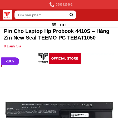
Skip
0888326861
to
Tìm
content
kiếm:
LỌC
Pin Cho Laptop Hp Probook 4410S – Hàng
Zin New Seal TEEMO PC TEBAT1050
0
Đánh Giá
-10%