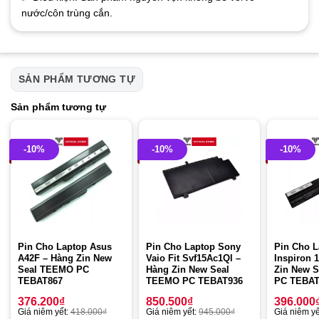
nước/côn trùng cắn.
SẢN PHẨM TƯƠNG TỰ
Sản phẩm tương tự
-10%
-10%
-10%
Pin Cho Laptop Asus
Pin Cho Laptop Sony
Pin Cho L
A42F – Hàng Zin New
Vaio Fit Svf15Ac1Ql –
Inspiron 
Seal TEEMO PC
Hàng Zin New Seal
Zin New 
TEBAT867
TEEMO PC TEBAT936
PC TEBAT
376.200
₫
850.500
₫
396.000
Giá niêm yết:
418.000
₫
Giá niêm yết:
945.000
₫
Giá niêm yế