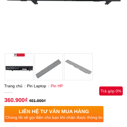
Trang chủ
Pin Laptop
Pin HP
/
/
Trả góp 0%
360.900
₫
401.000
₫
LIÊN HỆ TƯ VẤN MUA HÀNG
Chúng tôi sẽ gọi điện cho bạn khi nhận được thông tin