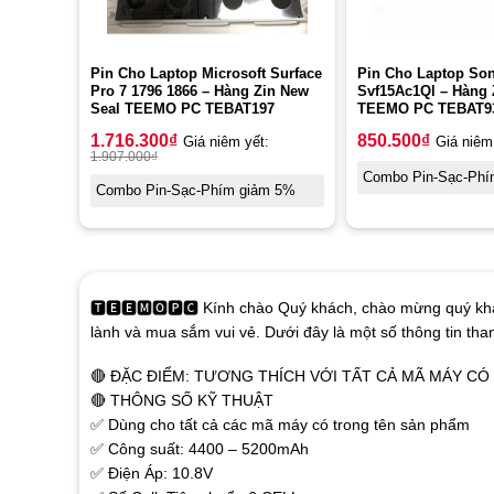
Pin Cho Laptop Microsoft Surface
Pin Cho Laptop Son
Pro 7 1796 1866 – Hàng Zin New
Svf15Ac1Ql – Hàng 
Seal TEEMO PC TEBAT197
TEEMO PC TEBAT9
1.716.300
₫
850.500
₫
Giá niêm yết:
Giá niêm
1.907.000
₫
Combo Pin-Sạc-Phí
Combo Pin-Sạc-Phím giảm 5%
🆃🅴🅴🅼🅾🅿🅲 Kính chào Quý khách, chào mừng quý khá
lành và mua sắm vui vẻ. Dưới đây là một số thông tin th
🔴 ĐẶC ĐIỂM: TƯƠNG THÍCH VỚI TẤT CẢ MÃ MÁY C
🔴 THÔNG SỐ KỸ THUẬT
✅ Dùng cho tất cả các mã máy có trong tên sản phẩm
✅ Công suất: 4400 – 5200mAh
✅ Điện Áp: 10.8V