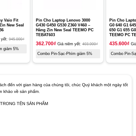
y Vaio Fit
Pin Cho Laptop Lenovo 3000
Pin Cho Lapt
Zin New Seal
G430 G450 G530 Z360 V460 –
G0 640 G1 645
36
Hàng Zin New Seal TEEMO PC
650 G1 655 G
TEBAT603
TEEMO PC TE
 yết:
945.000
₫
362.700
₫
435.600
₫
Giá niêm yết:
403.000
₫
Gi
m giảm 5%
Combo Pin-Sạc-Phím giảm 5%
Combo Pin-S
ch đến với gian hàng của chúng tôi, chúc Quý khách một ngày tốt
am khảo về sản phẩm.
Ó TRONG TÊN SẢN PHẨM