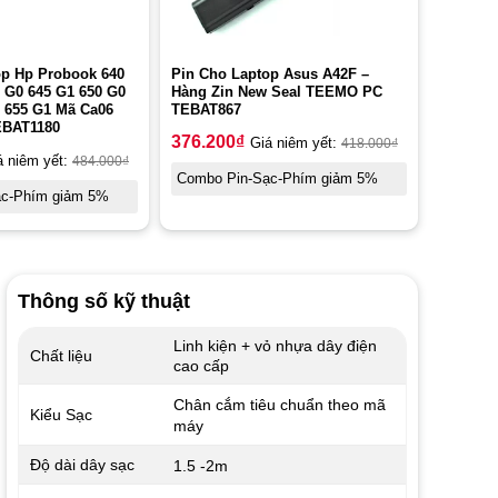
op Hp Probook 640
Pin Cho Laptop Asus A42F –
 G0 645 G1 650 G0
Hàng Zin New Seal TEEMO PC
0 655 G1 Mã Ca06
TEBAT867
BAT1180
376.200
₫
Giá niêm yết:
418.000
₫
á niêm yết:
484.000
₫
Combo Pin-Sạc-Phím giảm 5%
ạc-Phím giảm 5%
Thông số kỹ thuật
Linh kiện + vỏ nhựa dây điện
Chất liệu
cao cấp
Chân cắm tiêu chuẩn theo mã
Kiểu Sạc
máy
Độ dài dây sạc
1.5 -2m