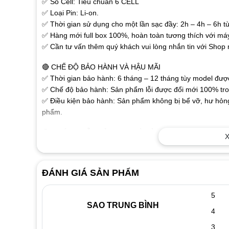
✅ Số Cell: Tiêu chuẩn 6 CELL
✅ Loại Pin: Li-on.
✅ Thời gian sử dụng cho một lần sạc đầy: 2h – 4h – 6h tù
✅ Hàng mới full box 100%, hoàn toàn tương thích với má
✅ Cần tư vấn thêm quý khách vui lòng nhắn tin với Shop
🔴 CHẾ ĐỘ BẢO HÀNH VÀ HẬU MÃI
✅ Thời gian bảo hành: 6 tháng – 12 tháng tùy model được 
✅ Chế độ bảo hành: Sản phẩm lỗi được đổi mới 100% tron
✅ Điều kiện bảo hành: Sản phẩm không bị bể vỡ, hư hỏng
phẩm.
🔴 HƯỚNG DẪN SỬ DỤNG VÀ BẢO QUẢN PIN LAPTOP
X
✅Pin laptop là bộ phận của máy, có tuổi thọ ngắn và rất
phù hợp. Sau mỗi lần sử dụng (sạc xả) dung lượng của pi
bền cao nhất chúng ta cần sử dụng như sau:
ĐÁNH GIÁ SẢN PHẨM
✅ Đối với pin mới mua cần sạc 8 đến 10 tiếng, sau đó rú
sạc lại. Nên thực hiện liên tuc như vậy trong 3 lần đầu.
5
✅ Đối với các lần dùng tiếp theo, Khi dùng pin còn 10%-15
SAO TRUNG BÌNH
4
lần dùng (sạc xả) ví dụ nhà cung cấp quy định pin lapto
tính cứ pin giảm còn 60,70,80% dung lượng lại cắm sạc pi
3