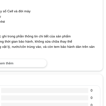
y số Cell và đời máy
y
 nhé
ghi trong phần thông tin chi tiết của sản phẩm
g thời gian bảo hành, không sửa chữa thay thế
 vật lý, nước/côn trùng vào, và còn tem bảo hành dán trên sản
em thêm
 dễ hỏng, nên người dùng cần phải biết cách sử dụng và bảo quản
n sẽ giảm dần. Để có thể dùng pin một cách tối ưu và mang lại độ
t sạc ra dùng máy, cho đến khi pin báo còn khoảng 10%-15% rồi lại
0
%, hãy cắm sạc pin. Vì tuổi thọ của Pin laptop được tính theo số
0
p của bạn có 500 lần dùng (sạc xả), 1 ngày các bạn sử dụng máy
n, thực hiện nhiều lần như vậy, sẽ làm giảm số lần dùng (sạc xả)
0