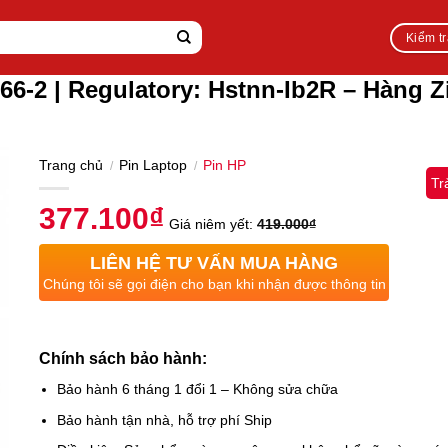
Kiểm t
66-2 | Regulatory: Hstnn-Ib2R – Hàng Z
Trang chủ
Pin Laptop
Pin HP
/
/
Tr
377.100
₫
Giá niêm yết:
419.000
₫
LIÊN HỆ TƯ VẤN MUA HÀNG
Chúng tôi sẽ gọi điện cho bạn khi nhận được thông tin
Chính sách bảo hành:
Bảo hành 6 tháng 1 đổi 1 – Không sửa chữa
Bảo hành tận nhà, hỗ trợ phí Ship