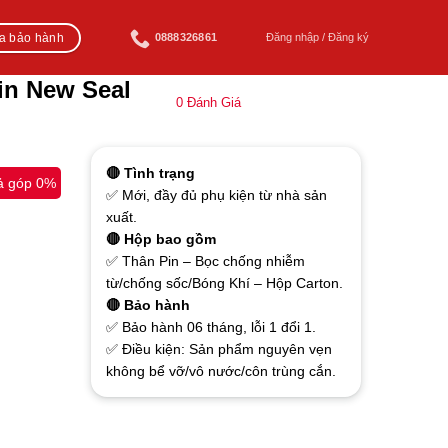
ra bảo hành
0888326861
Đăng nhập / Đăng ký
in New Seal
0
Đánh Giá
🔴 Tình trạng
ả góp 0%
✅ Mới, đầy đủ phụ kiện từ nhà sản
xuất.
🔴 Hộp bao gồm
✅ Thân Pin – Bọc chống nhiễm
từ/chống sốc/Bóng Khí – Hộp Carton.
🔴 Bảo hành
✅ Bảo hành 06 tháng, lỗi 1 đổi 1.
✅ Điều kiện: Sản phẩm nguyên vẹn
không bể vỡ/vô nước/côn trùng cắn.