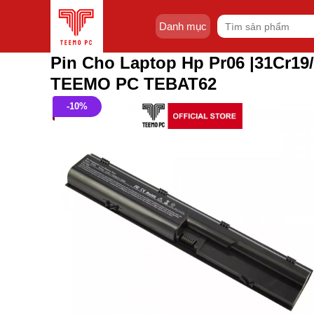
Skip
Tìm
to
Danh mục
kiếm:
content
Pin Cho Laptop Hp Pr06 |31Cr19/
TEEMO PC TEBAT62
-10%