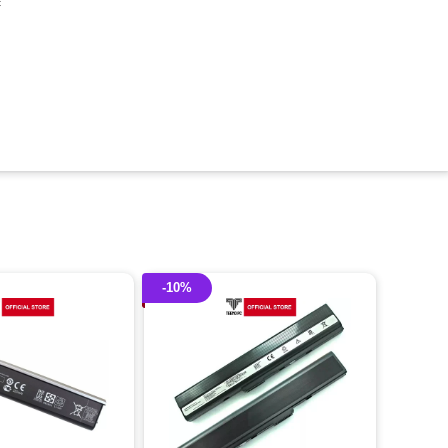
c
-10%