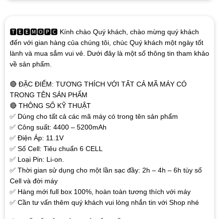
🆃🅴🅴🅼🅾🅿🅲 Kính chào Quý khách, chào mừng quý khách
đến với gian hàng của chúng tôi, chúc Quý khách một ngày tốt
lành và mua sắm vui vẻ. Dưới đây là một số thông tin tham khảo
về sản phẩm.
🔴 ĐẶC ĐIỂM: TƯƠNG THÍCH VỚI TẤT CẢ MÃ MÁY CÓ
TRONG TÊN SẢN PHẨM
🔴 THÔNG SỐ KỸ THUẬT
✅ Dùng cho tất cả các mã máy có trong tên sản phẩm
✅ Công suất: 4400 – 5200mAh
✅ Điện Áp: 11.1V
✅ Số Cell: Tiêu chuẩn 6 CELL
✅ Loại Pin: Li-on.
✅ Thời gian sử dụng cho một lần sạc đầy: 2h – 4h – 6h tùy số
Cell và đời máy
✅ Hàng mới full box 100%, hoàn toàn tương thích với máy
✅ Cần tư vấn thêm quý khách vui lòng nhắn tin với Shop nhé