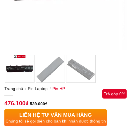
Trang chủ
Pin Laptop
Pin HP
/
/
Trả góp 0%
476.100
₫
529.000
₫
LIÊN HỆ TƯ VẤN MUA HÀNG
Chúng tôi sẽ gọi điện cho bạn khi nhận được thông tin