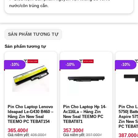
nước/côn trùng cắn.
SẢN PHẨM TƯƠNG TỰ
Sản phẩm tương tự
-10%
-10%
-10%
Pin Cho Laptop Lenovo
Pin Cho Laptop Hp 14-
Pin Cho L
Ideapad Le-G430 B460 –
Ac116La – Hàng Zin
5750| Batt
Hàng Zin New Seal
New Seal TEEMO PC
Aspire 57
TEEMO PC TEBAT154
TEBAT871
Zin New 
PC TEBAT
365.400
₫
357.300
₫
Giá niêm yết:
406.000
₫
Giá niêm yết:
397.000
₫
387.000