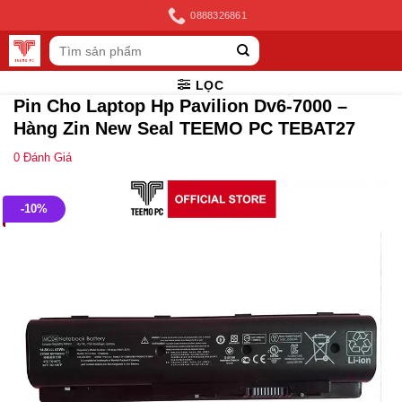
Skip
0888326861
to
Tìm
content
kiếm:
LỌC
Pin Cho Laptop Hp Pavilion Dv6-7000 –
Hàng Zin New Seal TEEMO PC TEBAT27
0
Đánh Giá
-10%