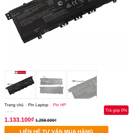
Trang chủ
Pin Laptop
Pin HP
/
/
Trả góp 0%
1.133.100
₫
1.259.000
₫
LIÊN HỆ TƯ VẤN MUA HÀNG