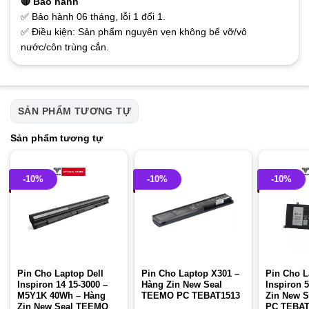
🔴 Bảo hành
✅ Bảo hành 06 tháng, lỗi 1 đổi 1.
✅ Điều kiện: Sản phẩm nguyên vẹn không bể vỡ/vô
nước/côn trùng cắn.
SẢN PHẨM TƯƠNG TỰ
Sản phẩm tương tự
-10%
-10%
-10%
Pin Cho Laptop Dell
Pin Cho Laptop X301 –
Pin Cho L
Inspiron 14 15-3000 –
Hàng Zin New Seal
Inspiron 
M5Y1K 40Wh – Hàng
TEEMO PC TEBAT1513
Zin New 
Zin New Seal TEEMO
PC TEBAT