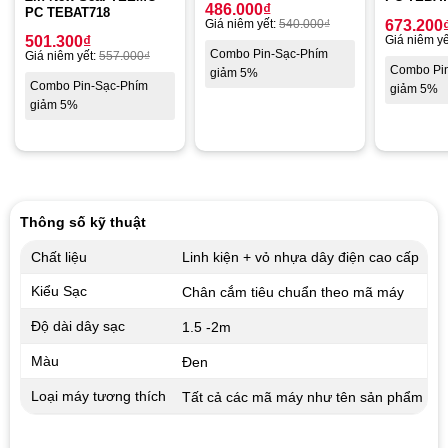
486.000
₫
PC TEBAT718
Giá niêm yết:
540.000
₫
673.200
501.300
₫
Giá niêm yế
Combo Pin-Sạc-Phím
Giá niêm yết:
557.000
₫
Combo Pi
giảm 5%
Combo Pin-Sạc-Phím
giảm 5%
giảm 5%
Thông số kỹ thuật
Chất liệu
Linh kiện + vỏ nhựa dây điện cao cấp
Kiểu Sạc
Chân cắm tiêu chuẩn theo mã máy
Độ dài dây sạc
1.5 -2m
Màu
Đen
Loại máy tương thích
Tất cả các mã máy như tên sản phẩm