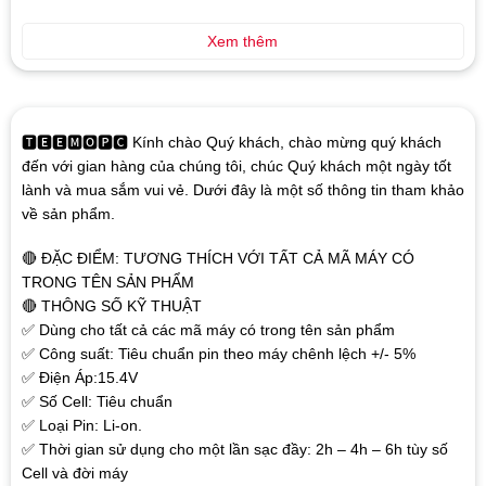
Xem thêm
🆃🅴🅴🅼🅾🅿🅲 Kính chào Quý khách, chào mừng quý khách
đến với gian hàng của chúng tôi, chúc Quý khách một ngày tốt
lành và mua sắm vui vẻ. Dưới đây là một số thông tin tham khảo
về sản phẩm.
🔴 ĐẶC ĐIỂM: TƯƠNG THÍCH VỚI TẤT CẢ MÃ MÁY CÓ
TRONG TÊN SẢN PHẨM
🔴 THÔNG SỐ KỸ THUẬT
✅ Dùng cho tất cả các mã máy có trong tên sản phẩm
✅ Công suất: Tiêu chuẩn pin theo máy chênh lệch +/- 5%
✅ Điện Áp:15.4V
✅ Số Cell: Tiêu chuẩn
✅ Loại Pin: Li-on.
✅ Thời gian sử dụng cho một lần sạc đầy: 2h – 4h – 6h tùy số
Cell và đời máy