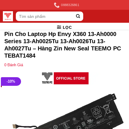
Skip
0888326861
to
Tìm
content
kiếm:
LỌC
Pin Cho Laptop Hp Envy X360 13-Ah0000
Series 13-Ah0025Tu 13-Ah0026Tu 13-
Ah0027Tu – Hàng Zin New Seal TEEMO PC
TEBAT1484
0
Đánh Giá
-10%