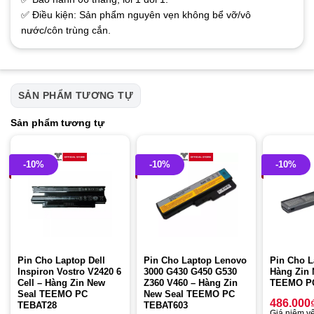
✅ Điều kiện: Sản phẩm nguyên vẹn không bể vỡ/vô
nước/côn trùng cắn.
SẢN PHẨM TƯƠNG TỰ
Sản phẩm tương tự
-10%
-10%
-10%
Pin Cho Laptop Dell
Pin Cho Laptop Lenovo
Pin Cho L
Inspiron Vostro V2420 6
3000 G430 G450 G530
Hàng Zin 
Cell – Hàng Zin New
Z360 V460 – Hàng Zin
TEEMO P
Seal TEEMO PC
New Seal TEEMO PC
486.000
TEBAT28
TEBAT603
Giá niêm yế