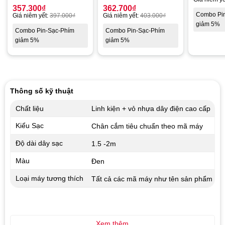
357.300
₫
362.700
₫
Combo Pi
Giá niêm yết:
397.000
₫
Giá niêm yết:
403.000
₫
giảm 5%
Combo Pin-Sạc-Phím
Combo Pin-Sạc-Phím
giảm 5%
giảm 5%
Thông số kỹ thuật
Chất liệu
Linh kiện + vỏ nhựa dây điện cao cấp
Kiểu Sạc
Chân cắm tiêu chuẩn theo mã máy
Độ dài dây sạc
1.5 -2m
Màu
Đen
Loại máy tương thích
Tất cả các mã máy như tên sản phẩm
Xem thêm