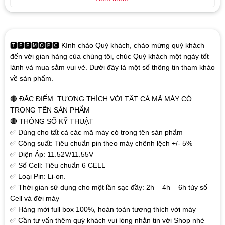
🆃🅴🅴🅼🅾🅿🅲 Kính chào Quý khách, chào mừng quý khách
đến với gian hàng của chúng tôi, chúc Quý khách một ngày tốt
lành và mua sắm vui vẻ. Dưới đây là một số thông tin tham khảo
về sản phẩm.
🔴 ĐẶC ĐIỂM: TƯƠNG THÍCH VỚI TẤT CẢ MÃ MÁY CÓ
TRONG TÊN SẢN PHẨM
🔴 THÔNG SỐ KỸ THUẬT
✅ Dùng cho tất cả các mã máy có trong tên sản phẩm
✅ Công suất: Tiêu chuẩn pin theo máy chênh lệch +/- 5%
✅ Điện Áp: 11.52V/11.55V
✅ Số Cell: Tiêu chuẩn 6 CELL
✅ Loại Pin: Li-on.
✅ Thời gian sử dụng cho một lần sạc đầy: 2h – 4h – 6h tùy số
Cell và đời máy
✅ Hàng mới full box 100%, hoàn toàn tương thích với máy
✅ Cần tư vấn thêm quý khách vui lòng nhắn tin với Shop nhé