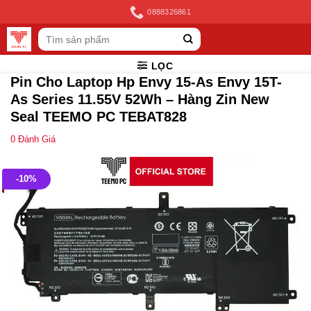
Skip
0888326861
to
Tìm
content
kiếm:
LỌC
Pin Cho Laptop Hp Envy 15-As Envy 15T-
As Series 11.55V 52Wh – Hàng Zin New
Seal TEEMO PC TEBAT828
0
Đánh Giá
-10%