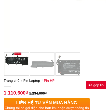
Trang chủ
Pin Laptop
Pin HP
/
/
Trả góp 0%
1.110.600
₫
1.234.000
₫
LIÊN HỆ TƯ VẤN MUA HÀNG
Chúng tôi sẽ gọi điện cho bạn khi nhận được thông tin