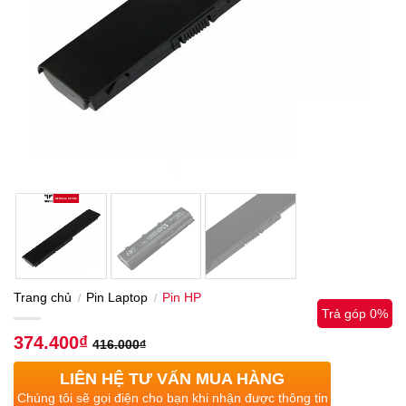
Trang chủ
Pin Laptop
Pin HP
/
/
Trả góp 0%
374.400
₫
416.000
₫
LIÊN HỆ TƯ VẤN MUA HÀNG
Chúng tôi sẽ gọi điện cho bạn khi nhận được thông tin