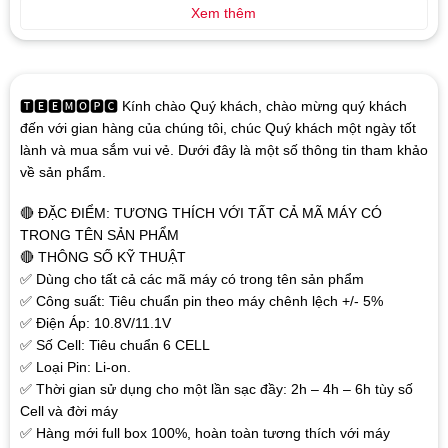
Xem thêm
🆃🅴🅴🅼🅾🅿🅲 Kính chào Quý khách, chào mừng quý khách
đến với gian hàng của chúng tôi, chúc Quý khách một ngày tốt
lành và mua sắm vui vẻ. Dưới đây là một số thông tin tham khảo
về sản phẩm.
🔴 ĐẶC ĐIỂM: TƯƠNG THÍCH VỚI TẤT CẢ MÃ MÁY CÓ
TRONG TÊN SẢN PHẨM
🔴 THÔNG SỐ KỸ THUẬT
✅ Dùng cho tất cả các mã máy có trong tên sản phẩm
✅ Công suất: Tiêu chuẩn pin theo máy chênh lệch +/- 5%
✅ Điện Áp: 10.8V/11.1V
✅ Số Cell: Tiêu chuẩn 6 CELL
✅ Loại Pin: Li-on.
✅ Thời gian sử dụng cho một lần sạc đầy: 2h – 4h – 6h tùy số
Cell và đời máy
✅ Hàng mới full box 100%, hoàn toàn tương thích với máy