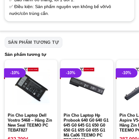
✅ Điều kiện: Sản phẩm nguyên vẹn không bể vỡ/vô
nước/côn trùng cắn.
SẢN PHẨM TƯƠNG TỰ
Sản phẩm tương tự
-10%
-10%
-10%
Pin Cho Laptop Dell
Pin Cho Laptop Hp
Pin Cho L
Vostro 5468 – Hàng Zin
Probook 640 G0 640 G1
Aspire V5
New Seal TEEMO PC
645 G0 645 G1 650 G0
Hàng Zin 
TEBAT827
650 G1 655 G0 655 G1
TEEMO P
Mã Ca06 TEEMO PC