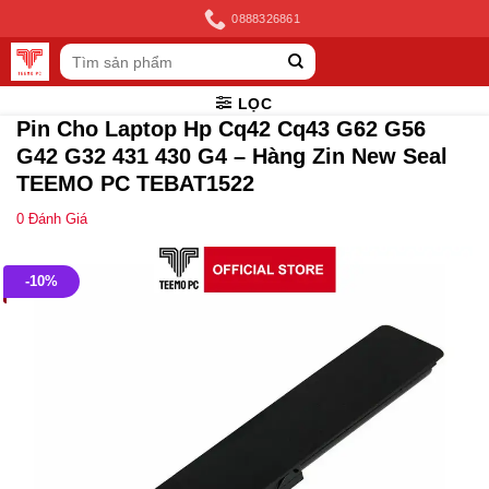
Skip
0888326861
to
Tìm
content
kiếm:
LỌC
Pin Cho Laptop Hp Cq42 Cq43 G62 G56
G42 G32 431 430 G4 – Hàng Zin New Seal
TEEMO PC TEBAT1522
0
Đánh Giá
-10%