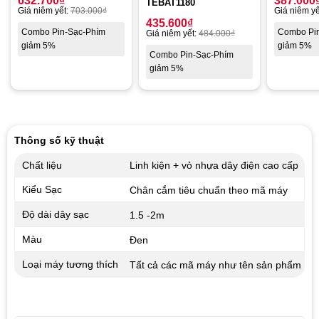
632.700
₫
387.000
TEBAT1180
Giá niêm yết:
703.000
₫
Giá niêm yế
435.600
₫
Combo Pin-Sạc-Phím
Combo Pi
Giá niêm yết:
484.000
₫
giảm 5%
giảm 5%
Combo Pin-Sạc-Phím
giảm 5%
Thông số kỹ thuật
Chất liệu
Linh kiện + vỏ nhựa dây điện cao cấp
Kiểu Sạc
Chân cắm tiêu chuẩn theo mã máy
Độ dài dây sạc
1.5 -2m
Màu
Đen
Loại máy tương thích
Tất cả các mã máy như tên sản phẩm