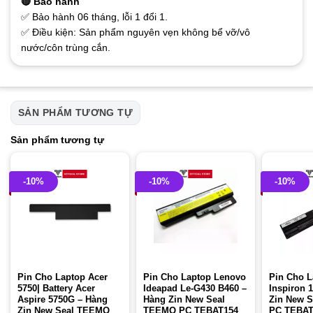
🔴 Bảo hành
✅ Bảo hành 06 tháng, lỗi 1 đổi 1.
✅ Điều kiện: Sản phẩm nguyên vẹn không bể vỡ/vô
nước/côn trùng cắn.
SẢN PHẨM TƯƠNG TỰ
Sản phẩm tương tự
-10%
-10%
-10%
Pin Cho Laptop Acer
Pin Cho Laptop Lenovo
Pin Cho L
5750| Battery Acer
Ideapad Le-G430 B460 –
Inspiron 
Aspire 5750G – Hàng
Hàng Zin New Seal
Zin New 
Zin New Seal TEEMO
TEEMO PC TEBAT154
PC TEBAT