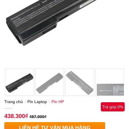
Trang chủ
Pin Laptop
Pin HP
/
/
Trả góp 0%
438.300
₫
487.000
₫
LIÊN HỆ TƯ VẤN MUA HÀNG