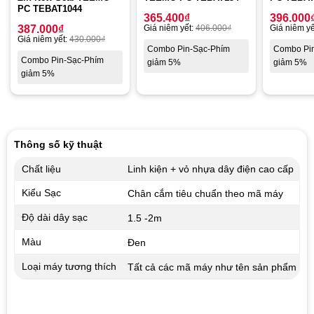
PC TEBAT1044
365.400
₫
396.000
387.000
₫
Giá niêm yết:
406.000
₫
Giá niêm yế
Giá niêm yết:
430.000
₫
Combo Pin-Sạc-Phím
Combo Pi
Combo Pin-Sạc-Phím
giảm 5%
giảm 5%
giảm 5%
Thông số kỹ thuật
Chất liệu
Linh kiện + vỏ nhựa dây điện cao cấp
Kiểu Sạc
Chân cắm tiêu chuẩn theo mã máy
Độ dài dây sạc
1.5 -2m
Màu
Đen
Loại máy tương thích
Tất cả các mã máy như tên sản phẩm