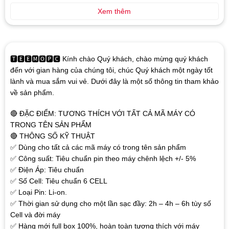
Xem thêm
🆃🅴🅴🅼🅾🅿🅲 Kính chào Quý khách, chào mừng quý khách
đến với gian hàng của chúng tôi, chúc Quý khách một ngày tốt
lành và mua sắm vui vẻ. Dưới đây là một số thông tin tham khảo
về sản phẩm.
🔴 ĐẶC ĐIỂM: TƯƠNG THÍCH VỚI TẤT CẢ MÃ MÁY CÓ
TRONG TÊN SẢN PHẨM
🔴 THÔNG SỐ KỸ THUẬT
✅ Dùng cho tất cả các mã máy có trong tên sản phẩm
✅ Công suất: Tiêu chuẩn pin theo máy chênh lệch +/- 5%
✅ Điện Áp: Tiêu chuẩn
✅ Số Cell: Tiêu chuẩn 6 CELL
✅ Loại Pin: Li-on.
✅ Thời gian sử dụng cho một lần sạc đầy: 2h – 4h – 6h tùy số
Cell và đời máy
✅ Hàng mới full box 100%, hoàn toàn tương thích với máy