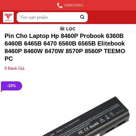
Skip
0888326861
to
Tìm
content
kiếm:
LỌC
Pin Cho Laptop Hp 8460P Probook 6360B
6460B 6465B 6470 6560B 6565B Elitebook
8460P 8460W 8470W 8570P 8560P TEEMO
PC
0
Đánh Giá
-10%