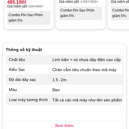
485.100
₫
Giá niêm yết:
1.907.000
₫
Giá niêm yế
Giá niêm yết:
539.000
₫
Combo Pin-Sạc-Phím
Combo Pi
Combo Pin-Sạc-Phím
giảm 5%
giảm 5%
giảm 5%
Thông số kỹ thuật
Chất liệu
Linh kiện + vỏ nhựa dây điện cao cấp
Kiểu Sạc
Chân cắm tiêu chuẩn theo mã máy
Độ dài dây sạc
1.5 -2m
Màu
Đen
Loại máy tương thích
Tất cả các mã máy như tên sản phẩm
Xem thêm