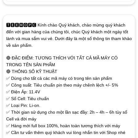
🆃🅴🅴🅼🅾🅿🅲 Kính chào Quý khách, chào mừng quý khách
đến với gian hàng của chúng tôi, chúc Quý khách một ngày tốt
lành và mua sắm vui vẻ. Dưới đây là một số thông tin tham khảo
về sản phẩm.
🔴 ĐẶC ĐIỂM: TƯƠNG THÍCH VỚI TẤT CẢ MÃ MÁY CÓ
TRONG TÊN SẢN PHẨM
🔴 THÔNG SỐ KỸ THUẬT
✅ Dùng cho tất cả các mã máy có trong tên sản phẩm
✅ Công suất: Tiêu chuẩn pin theo máy chênh lệch +/- 5%
✅ Điện Áp: 11.4V
✅ Số Cell: Tiêu chuẩn
✅ Loại Pin: Li-on.
✅ Thời gian sử dụng cho một lần sạc đầy: 2h – 4h – 6h tùy số
Cell và đời máy
✅ Hàng mới full box 100%, hoàn toàn tương thích với máy
✅ Cần tư vấn thêm quý khách vui lòng nhắn tin với Shop nhé