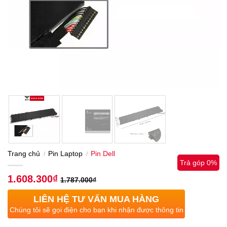
Trang chủ
Pin Laptop
Pin Dell
/
/
Trả góp 0%
1.608.300
₫
1.787.000
₫
LIÊN HỆ TƯ VẤN MUA HÀNG
Chúng tôi sẽ gọi điện cho bạn khi nhận được thông tin