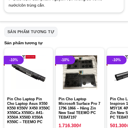
nước/côn trùng cắn.
SẢN PHẨM TƯƠNG TỰ
Sản phẩm tương tự
-10%
-10%
-10%
Pin Cho Laptop Pin
Pin Cho Laptop
Pin Cho L
Cho Laptop Asus X550
Microsoft Surface Pro 7
Inspiron 1
K550 K550V X450 X550C
1796 1866 – Hàng Zin
M5Y1K 40
X550Ca X550Cc A41-
New Seal TEEMO PC
Zin New 
X550A X550D X550A
TEBAT197
PC TEBAT
K550C – TEEMO PC
1.716.300
₫
501.300