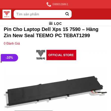
Skip
0888326861
to
Tìm
content
kiếm:
LỌC
Pin Cho Laptop Dell Xps 15 7590 – Hàng
Zin New Seal TEEMO PC TEBAT1299
0
Đánh Giá
-10%