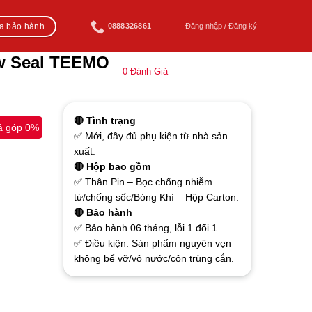
ra bảo hành
0888326861
Đăng nhập / Đăng ký
ew Seal TEEMO
0
Đánh Giá
🔴 Tình trạng
ả góp 0%
✅ Mới, đầy đủ phụ kiện từ nhà sản
xuất.
🔴 Hộp bao gồm
✅ Thân Pin – Bọc chống nhiễm
từ/chống sốc/Bóng Khí – Hộp Carton.
🔴 Bảo hành
✅ Bảo hành 06 tháng, lỗi 1 đổi 1.
✅ Điều kiện: Sản phẩm nguyên vẹn
không bể vỡ/vô nước/côn trùng cắn.