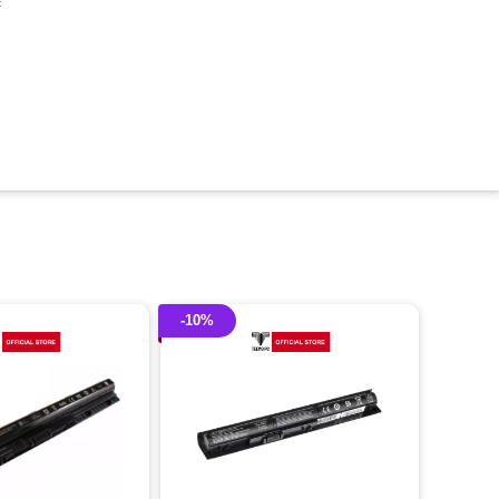
c
-10%