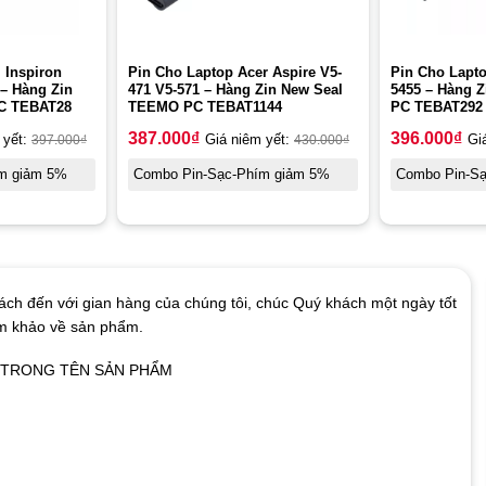
 Inspiron
Pin Cho Laptop Acer Aspire V5-
Pin Cho Lapto
 – Hàng Zin
471 V5-571 – Hàng Zin New Seal
5455 – Hàng 
C TEBAT28
TEEMO PC TEBAT1144
PC TEBAT292
387.000
₫
396.000
₫
 yết:
397.000
₫
Giá niêm yết:
430.000
₫
Gi
m giảm 5%
Combo Pin-Sạc-Phím giảm 5%
Combo Pin-S
ch đến với gian hàng của chúng tôi, chúc Quý khách một ngày tốt
am khảo về sản phẩm.
Ó TRONG TÊN SẢN PHẨM