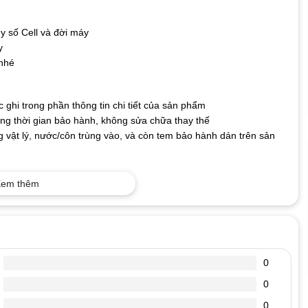
y số Cell và đời máy
y
 nhé
ghi trong phần thông tin chi tiết của sản phẩm
g thời gian bảo hành, không sửa chữa thay thế
 vật lý, nước/côn trùng vào, và còn tem bảo hành dán trên sản
em thêm
 dễ hỏng, nên người dùng cần phải biết cách sử dụng và bảo quản
n sẽ giảm dần. Để có thể dùng pin một cách tối ưu và mang lại độ
t sạc ra dùng máy, cho đến khi pin báo còn khoảng 10%-15% rồi lại
0
%, hãy cắm sạc pin. Vì tuổi thọ của Pin laptop được tính theo số
0
p của bạn có 500 lần dùng (sạc xả), 1 ngày các bạn sử dụng máy
n, thực hiện nhiều lần như vậy, sẽ làm giảm số lần dùng (sạc xả)
0