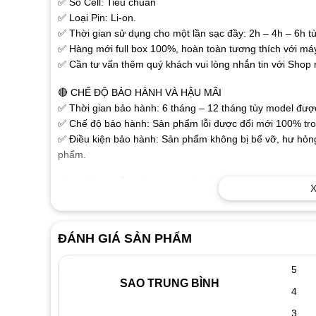
✅ Số Cell: Tiêu chuẩn
✅ Loại Pin: Li-on.
✅ Thời gian sử dụng cho một lần sạc đầy: 2h – 4h – 6h tù
✅ Hàng mới full box 100%, hoàn toàn tương thích với má
✅ Cần tư vấn thêm quý khách vui lòng nhắn tin với Shop
🔴 CHẾ ĐỘ BẢO HÀNH VÀ HẬU MÃI
✅ Thời gian bảo hành: 6 tháng – 12 tháng tùy model được 
✅ Chế độ bảo hành: Sản phẩm lỗi được đổi mới 100% tron
✅ Điều kiện bảo hành: Sản phẩm không bị bể vỡ, hư hỏng
phẩm.
🔴 HƯỚNG DẪN SỬ DỤNG VÀ BẢO QUẢN PIN LAPTOP
X
✅Pin laptop là bộ phận của máy, có tuổi thọ ngắn và rất
phù hợp. Sau mỗi lần sử dụng (sạc xả) dung lượng của pi
bền cao nhất chúng ta cần sử dụng như sau:
ĐÁNH GIÁ SẢN PHẨM
✅ Đối với pin mới mua cần sạc 8 đến 10 tiếng, sau đó rú
sạc lại. Nên thực hiện liên tuc như vậy trong 3 lần đầu.
5
✅ Đối với các lần dùng tiếp theo, Khi dùng pin còn 10%-15
SAO TRUNG BÌNH
4
lần dùng (sạc xả) ví dụ nhà cung cấp quy định pin lapto
tính cứ pin giảm còn 60,70,80% dung lượng lại cắm sạc pi
3