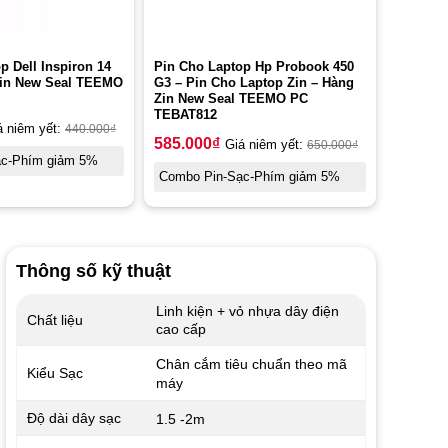
p Dell Inspiron 14
Pin Cho Laptop Hp Probook 450
Zin New Seal TEEMO
G3 – Pin Cho Laptop Zin – Hàng
Zin New Seal TEEMO PC
TEBAT812
á niêm yết:
440.000
₫
585.000
₫
Giá niêm yết:
650.000
₫
ạc-Phím giảm 5%
Combo Pin-Sạc-Phím giảm 5%
Thông số kỹ thuật
Linh kiện + vỏ nhựa dây điện
Chất liệu
cao cấp
Chân cắm tiêu chuẩn theo mã
Kiểu Sạc
máy
Độ dài dây sạc
1.5 -2m