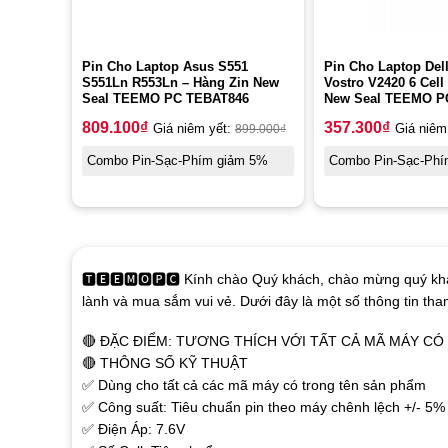
Pin Cho Laptop Asus S551
Pin Cho Laptop Dell
S551Ln R553Ln – Hàng Zin New
Vostro V2420 6 Cell
Seal TEEMO PC TEBAT846
New Seal TEEMO P
809.100
₫
357.300
₫
Giá niêm yết:
899.000
₫
Giá niêm
Combo Pin-Sạc-Phím giảm 5%
Combo Pin-Sạc-Phí
🆃🅴🅴🅼🅾🅿🅲 Kính chào Quý khách, chào mừng quý khá
lành và mua sắm vui vẻ. Dưới đây là một số thông tin th
🔴 ĐẶC ĐIỂM: TƯƠNG THÍCH VỚI TẤT CẢ MÃ MÁY C
🔴 THÔNG SỐ KỸ THUẬT
✅ Dùng cho tất cả các mã máy có trong tên sản phẩm
✅ Công suất: Tiêu chuẩn pin theo máy chênh lệch +/- 5%
✅ Điện Áp: 7.6V