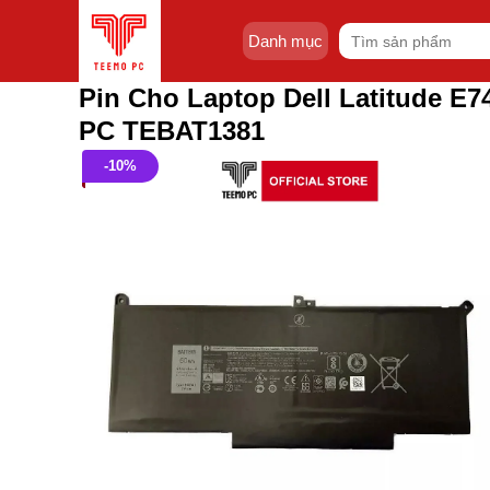
Skip
Tìm
to
Danh mục
kiếm:
content
Pin Cho Laptop Dell Latitude E
PC TEBAT1381
-10%