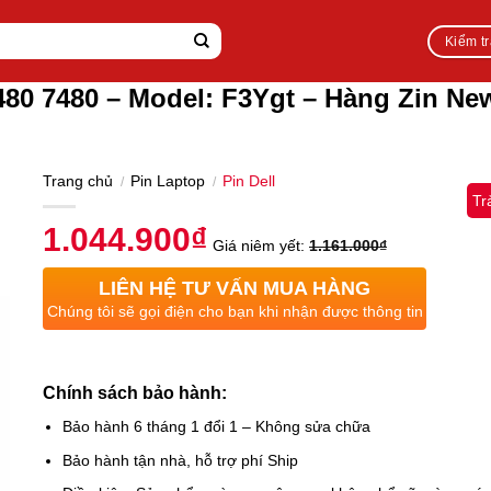
Kiểm t
7480 7480 – Model: F3Ygt – Hàng Zin N
Trang chủ
Pin Laptop
Pin Dell
/
/
Tr
1.044.900
₫
Giá niêm yết:
1.161.000
₫
LIÊN HỆ TƯ VẤN MUA HÀNG
Chúng tôi sẽ gọi điện cho bạn khi nhận được thông tin
Chính sách bảo hành:
Bảo hành 6 tháng 1 đổi 1 – Không sửa chữa
Bảo hành tận nhà, hỗ trợ phí Ship