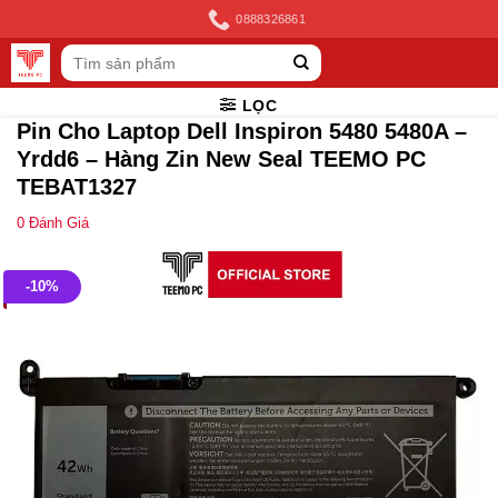
Skip
0888326861
to
Tìm
content
kiếm:
LỌC
Pin Cho Laptop Dell Inspiron 5480 5480A –
Yrdd6 – Hàng Zin New Seal TEEMO PC
TEBAT1327
0
Đánh Giá
-10%