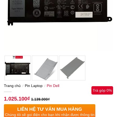
Trang chủ
Pin Laptop
Pin Dell
/
/
Trả góp 0%
1.025.100
₫
1.139.000
₫
LIÊN HỆ TƯ VẤN MUA HÀNG
Chúng tôi sẽ gọi điện cho bạn khi nhận được thông tin