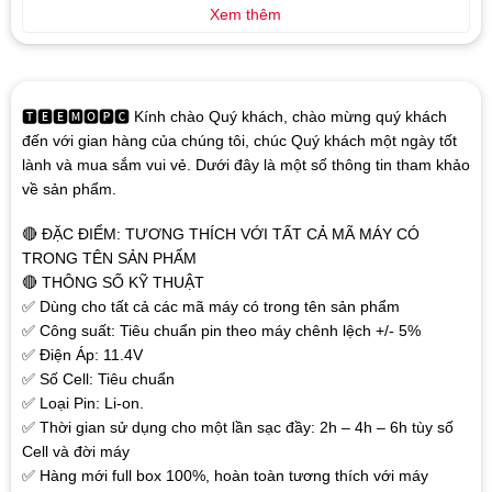
Xem thêm
🆃🅴🅴🅼🅾🅿🅲 Kính chào Quý khách, chào mừng quý khách
đến với gian hàng của chúng tôi, chúc Quý khách một ngày tốt
lành và mua sắm vui vẻ. Dưới đây là một số thông tin tham khảo
về sản phẩm.
🔴 ĐẶC ĐIỂM: TƯƠNG THÍCH VỚI TẤT CẢ MÃ MÁY CÓ
TRONG TÊN SẢN PHẨM
🔴 THÔNG SỐ KỸ THUẬT
✅ Dùng cho tất cả các mã máy có trong tên sản phẩm
✅ Công suất: Tiêu chuẩn pin theo máy chênh lệch +/- 5%
✅ Điện Áp: 11.4V
✅ Số Cell: Tiêu chuẩn
✅ Loại Pin: Li-on.
✅ Thời gian sử dụng cho một lần sạc đầy: 2h – 4h – 6h tùy số
Cell và đời máy
✅ Hàng mới full box 100%, hoàn toàn tương thích với máy