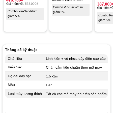
479.700
₫
Giá niêm yết:
533.000
₫
387.000
Combo Pin-Sạc-Phím
Giá niêm yế
Combo Pin-Sạc-Phím
giảm 5%
Combo Pi
giảm 5%
giảm 5%
Thông số kỹ thuật
Chất liệu
Linh kiện + vỏ nhựa dây điện cao cấp
Kiểu Sạc
Chân cắm tiêu chuẩn theo mã máy
Độ dài dây sạc
1.5 -2m
Màu
Đen
Loại máy tương thích
Tất cả các mã máy như tên sản phẩm