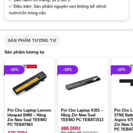
✅ Điều kiện: Sản phẩm nguyên vẹn không bể vỡ/vô
nước/côn trùng cắn.
SẢN PHẨM TƯƠNG TỰ
Sản phẩm tương tự
-10%
-10%
-10%
Pin Cho Laptop Lenovo
Pin Cho Laptop X301 –
Pin Cho L
Ideapad B480 – Hàng
Hàng Zin New Seal
5750| Batt
Zin New Seal TEEMO
TEEMO PC TEBAT1513
Aspire 57
PC TEBAT963
Zin New 
486.000
₫
PC TEBAT
Giá niêm yết:
540.000
₫