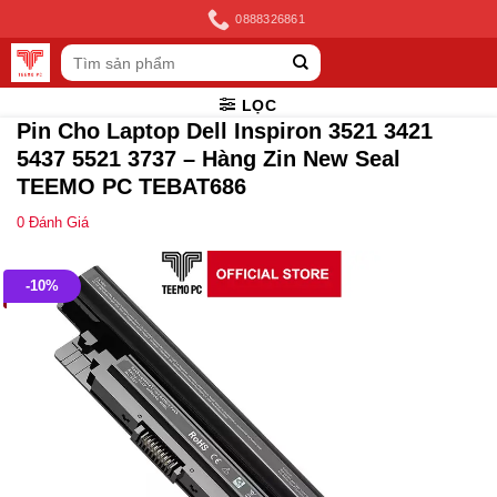
Skip
0888326861
to
Tìm
content
kiếm:
LỌC
Pin Cho Laptop Dell Inspiron 3521 3421
5437 5521 3737 – Hàng Zin New Seal
TEEMO PC TEBAT686
0
Đánh Giá
-10%