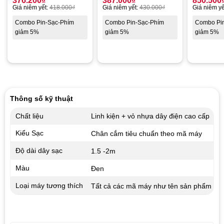
376.200
₫
387.000
₫
850.500
Giá niêm yết:
418.000
₫
Giá niêm yết:
430.000
₫
Giá niêm yế
Combo Pin-Sạc-Phím
Combo Pin-Sạc-Phím
Combo Pi
giảm 5%
giảm 5%
giảm 5%
Thông số kỹ thuật
Chất liệu
Linh kiện + vỏ nhựa dây điện cao cấp
Kiểu Sạc
Chân cắm tiêu chuẩn theo mã máy
Độ dài dây sạc
1.5 -2m
Màu
Đen
Loại máy tương thích
Tất cả các mã máy như tên sản phẩm