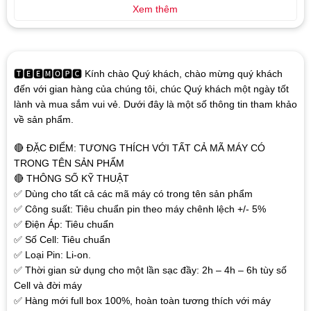
Xem thêm
🆃🅴🅴🅼🅾🅿🅲 Kính chào Quý khách, chào mừng quý khách
đến với gian hàng của chúng tôi, chúc Quý khách một ngày tốt
lành và mua sắm vui vẻ. Dưới đây là một số thông tin tham khảo
về sản phẩm.
🔴 ĐẶC ĐIỂM: TƯƠNG THÍCH VỚI TẤT CẢ MÃ MÁY CÓ
TRONG TÊN SẢN PHẨM
🔴 THÔNG SỐ KỸ THUẬT
✅ Dùng cho tất cả các mã máy có trong tên sản phẩm
✅ Công suất: Tiêu chuẩn pin theo máy chênh lệch +/- 5%
✅ Điện Áp: Tiêu chuẩn
✅ Số Cell: Tiêu chuẩn
✅ Loại Pin: Li-on.
✅ Thời gian sử dụng cho một lần sạc đầy: 2h – 4h – 6h tùy số
Cell và đời máy
✅ Hàng mới full box 100%, hoàn toàn tương thích với máy