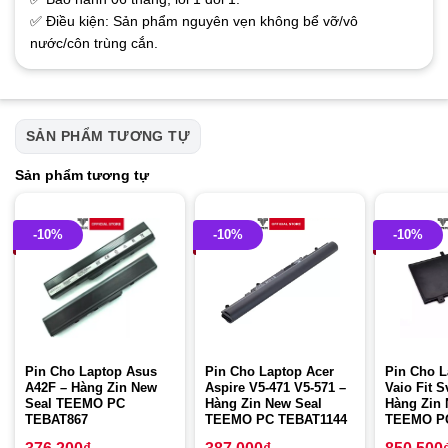
✅ Điều kiện: Sản phẩm nguyên vẹn không bể vỡ/vô
nước/côn trùng cắn.
SẢN PHẨM TƯƠNG TỰ
Sản phẩm tương tự
-10%
-10%
-10%
Pin Cho Laptop Asus
Pin Cho Laptop Acer
Pin Cho L
A42F – Hàng Zin New
Aspire V5-471 V5-571 –
Vaio Fit 
Seal TEEMO PC
Hàng Zin New Seal
Hàng Zin 
TEBAT867
TEEMO PC TEBAT1144
TEEMO P