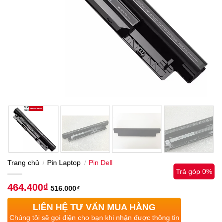
Trang chủ
Pin Laptop
Pin Dell
/
/
Trả góp 0%
464.400
₫
516.000
₫
LIÊN HỆ TƯ VẤN MUA HÀNG
Chúng tôi sẽ gọi điện cho bạn khi nhận được thông tin