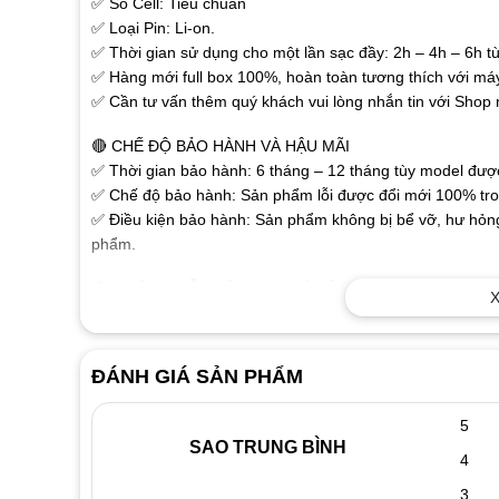
✅ Số Cell: Tiêu chuẩn
✅ Loại Pin: Li-on.
✅ Thời gian sử dụng cho một lần sạc đầy: 2h – 4h – 6h tù
✅ Hàng mới full box 100%, hoàn toàn tương thích với má
✅ Cần tư vấn thêm quý khách vui lòng nhắn tin với Shop
🔴 CHẾ ĐỘ BẢO HÀNH VÀ HẬU MÃI
✅ Thời gian bảo hành: 6 tháng – 12 tháng tùy model được 
✅ Chế độ bảo hành: Sản phẩm lỗi được đổi mới 100% tron
✅ Điều kiện bảo hành: Sản phẩm không bị bể vỡ, hư hỏng
phẩm.
🔴 HƯỚNG DẪN SỬ DỤNG VÀ BẢO QUẢN PIN LAPTOP
X
✅Pin laptop là bộ phận của máy, có tuổi thọ ngắn và rất
phù hợp. Sau mỗi lần sử dụng (sạc xả) dung lượng của pi
bền cao nhất chúng ta cần sử dụng như sau:
ĐÁNH GIÁ SẢN PHẨM
✅ Đối với pin mới mua cần sạc 8 đến 10 tiếng, sau đó rú
sạc lại. Nên thực hiện liên tuc như vậy trong 3 lần đầu.
5
✅ Đối với các lần dùng tiếp theo, Khi dùng pin còn 10%-15
SAO TRUNG BÌNH
4
lần dùng (sạc xả) ví dụ nhà cung cấp quy định pin lapto
tính cứ pin giảm còn 60,70,80% dung lượng lại cắm sạc pi
3