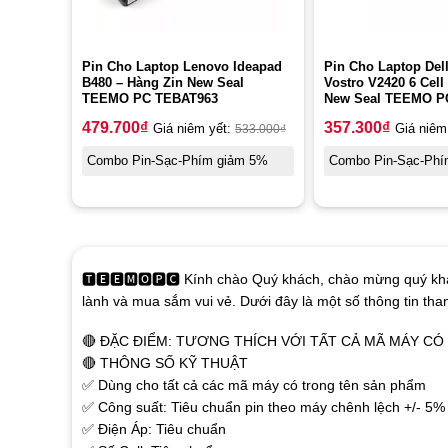
Pin Cho Laptop Lenovo Ideapad
Pin Cho Laptop Dell
B480 – Hàng Zin New Seal
Vostro V2420 6 Cell
TEEMO PC TEBAT963
New Seal TEEMO P
479.700
₫
357.300
₫
Giá niêm yết:
533.000
₫
Giá niêm
Combo Pin-Sạc-Phím giảm 5%
Combo Pin-Sạc-Phí
🆃🅴🅴🅼🅾🅿🅲 Kính chào Quý khách, chào mừng quý khá
lành và mua sắm vui vẻ. Dưới đây là một số thông tin th
🔴 ĐẶC ĐIỂM: TƯƠNG THÍCH VỚI TẤT CẢ MÃ MÁY C
🔴 THÔNG SỐ KỸ THUẬT
✅ Dùng cho tất cả các mã máy có trong tên sản phẩm
✅ Công suất: Tiêu chuẩn pin theo máy chênh lệch +/- 5%
✅ Điện Áp: Tiêu chuẩn