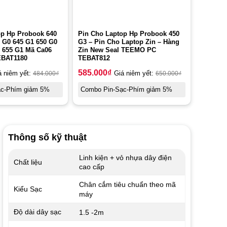
op Hp Probook 640
Pin Cho Laptop Hp Probook 450
 G0 645 G1 650 G0
G3 – Pin Cho Laptop Zin – Hàng
0 655 G1 Mã Ca06
Zin New Seal TEEMO PC
BAT1180
TEBAT812
585.000
₫
á niêm yết:
484.000
₫
Giá niêm yết:
650.000
₫
ạc-Phím giảm 5%
Combo Pin-Sạc-Phím giảm 5%
Thông số kỹ thuật
Linh kiện + vỏ nhựa dây điện
Chất liệu
cao cấp
Chân cắm tiêu chuẩn theo mã
Kiểu Sạc
máy
Độ dài dây sạc
1.5 -2m