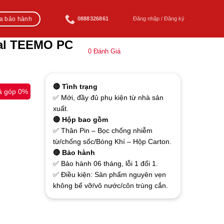
ra bảo hành
0888326861
Đăng nhập / Đăng ký
eal TEEMO PC
0
Đánh Giá
🔴 Tình trạng
ả góp 0%
✅ Mới, đầy đủ phụ kiện từ nhà sản
xuất.
🔴 Hộp bao gồm
✅ Thân Pin – Bọc chống nhiễm
từ/chống sốc/Bóng Khí – Hộp Carton.
🔴 Bảo hành
✅ Bảo hành 06 tháng, lỗi 1 đổi 1.
✅ Điều kiện: Sản phẩm nguyên vẹn
không bể vỡ/vô nước/côn trùng cắn.