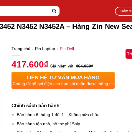
Kiểm t
4 3452 N3452 N3452A – Hàng Zin New S
Trang chủ
Pin Laptop
Pin Dell
/
/
Tr
417.600
₫
Giá niêm yết:
464.000
₫
LIÊN HỆ TƯ VẤN MUA HÀNG
Chúng tôi sẽ gọi điện cho bạn khi nhận được thông tin
Chính sách bảo hành:
Bảo hành 6 tháng 1 đổi 1 – Không sửa chữa
Bảo hành tận nhà, hỗ trợ phí Ship