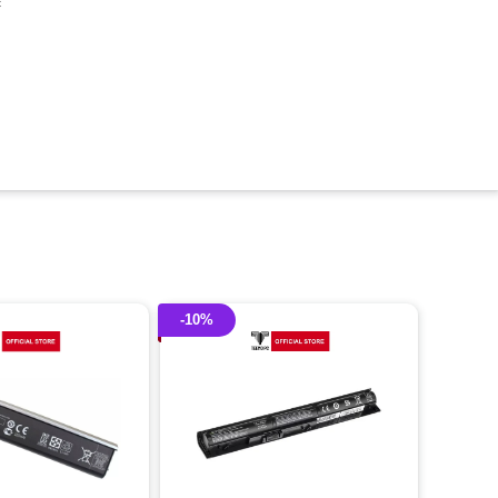
c
-10%