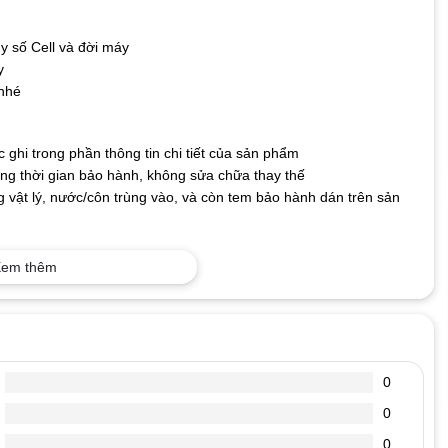
y số Cell và đời máy
y
 nhé
ghi trong phần thông tin chi tiết của sản phẩm
g thời gian bảo hành, không sửa chữa thay thế
 vật lý, nước/côn trùng vào, và còn tem bảo hành dán trên sản
em thêm
 dễ hỏng, nên người dùng cần phải biết cách sử dụng và bảo quản
n sẽ giảm dần. Để có thể dùng pin một cách tối ưu và mang lại độ
t sạc ra dùng máy, cho đến khi pin báo còn khoảng 10%-15% rồi lại
0
%, hãy cắm sạc pin. Vì tuổi thọ của Pin laptop được tính theo số
0
p của bạn có 500 lần dùng (sạc xả), 1 ngày các bạn sử dụng máy
n, thực hiện nhiều lần như vậy, sẽ làm giảm số lần dùng (sạc xả)
0