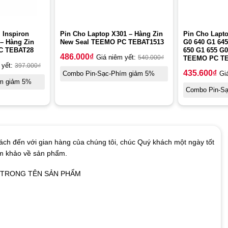
 Inspiron
Pin Cho Laptop X301 – Hàng Zin
Pin Cho Lapt
 – Hàng Zin
New Seal TEEMO PC TEBAT1513
G0 640 G1 645
C TEBAT28
650 G1 655 G
486.000
₫
Giá niêm yết:
540.000
₫
TEEMO PC TE
 yết:
397.000
₫
435.600
₫
Combo Pin-Sạc-Phím giảm 5%
Gi
m giảm 5%
Combo Pin-S
ch đến với gian hàng của chúng tôi, chúc Quý khách một ngày tốt
am khảo về sản phẩm.
Ó TRONG TÊN SẢN PHẨM