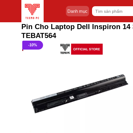
Skip
Tìm
to
Danh mục
kiếm:
content
Pin Cho Laptop Dell Inspiron 1
TEBAT564
-10%