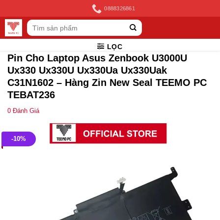
Skip
0888326861
to
Tìm
content
kiếm:
LỌC
Pin Cho Laptop Asus Zenbook U3000U
Ux330 Ux330U Ux330Ua Ux330Uak
C31N1602 – Hàng Zin New Seal TEEMO PC
TEBAT236
0
Đánh Giá
-10%