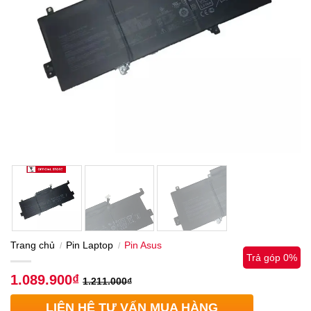
Trang chủ
Pin Laptop
Pin Asus
/
/
Trả góp 0%
1.089.900
₫
1.211.000
₫
LIÊN HỆ TƯ VẤN MUA HÀNG