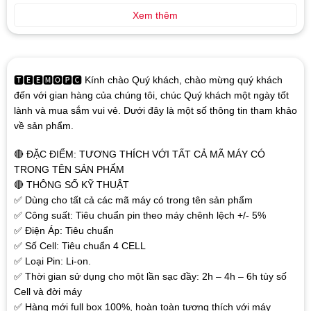
Xem thêm
🆃🅴🅴🅼🅾🅿🅲 Kính chào Quý khách, chào mừng quý khách
đến với gian hàng của chúng tôi, chúc Quý khách một ngày tốt
lành và mua sắm vui vẻ. Dưới đây là một số thông tin tham khảo
về sản phẩm.
🔴 ĐẶC ĐIỂM: TƯƠNG THÍCH VỚI TẤT CẢ MÃ MÁY CÓ
TRONG TÊN SẢN PHẨM
🔴 THÔNG SỐ KỸ THUẬT
✅ Dùng cho tất cả các mã máy có trong tên sản phẩm
✅ Công suất: Tiêu chuẩn pin theo máy chênh lệch +/- 5%
✅ Điện Áp: Tiêu chuẩn
✅ Số Cell: Tiêu chuẩn 4 CELL
✅ Loại Pin: Li-on.
✅ Thời gian sử dụng cho một lần sạc đầy: 2h – 4h – 6h tùy số
Cell và đời máy
✅ Hàng mới full box 100%, hoàn toàn tương thích với máy