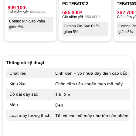
PC TEBAT812
TEBAT603
809.100
₫
Giá niêm yết:
899.000
₫
585.000
₫
362.700
Giá niêm yết:
650.000
₫
Giá niêm yế
Combo Pin-Sạc-Phím
Combo Pin-Sạc-Phím
Combo Pi
giảm 5%
giảm 5%
giảm 5%
Thông số kỹ thuật
Chất liệu
Linh kiện + vỏ nhựa dây điện cao cấp
Kiểu Sạc
Chân cắm tiêu chuẩn theo mã máy
Độ dài dây sạc
1.5 -2m
Màu
Đen
Loại máy tương thích
Tất cả các mã máy như tên sản phẩm