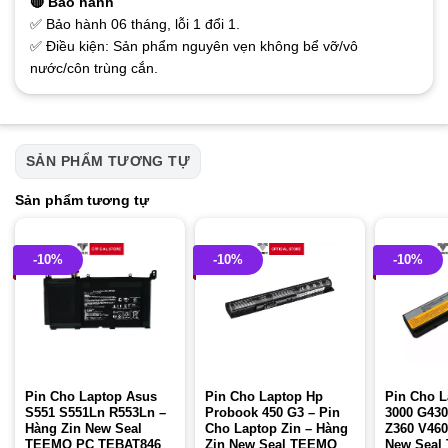
🔴 Bảo hành
✅ Bảo hành 06 tháng, lỗi 1 đổi 1.
✅ Điều kiện: Sản phẩm nguyên vẹn không bể vỡ/vô
nước/côn trùng cắn.
SẢN PHẨM TƯƠNG TỰ
Sản phẩm tương tự
-10%
-10%
-10%
Pin Cho Laptop Asus
Pin Cho Laptop Hp
Pin Cho L
S551 S551Ln R553Ln –
Probook 450 G3 – Pin
3000 G430
Hàng Zin New Seal
Cho Laptop Zin – Hàng
Z360 V460
TEEMO PC TEBAT846
Zin New Seal TEEMO
New Seal