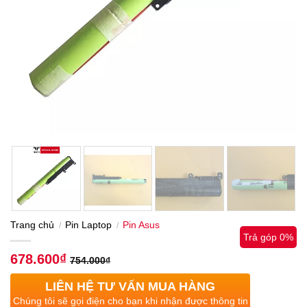
Trang chủ
Pin Laptop
Pin Asus
/
/
Trả góp 0%
678.600
₫
754.000
₫
LIÊN HỆ TƯ VẤN MUA HÀNG
Chúng tôi sẽ gọi điện cho bạn khi nhận được thông tin