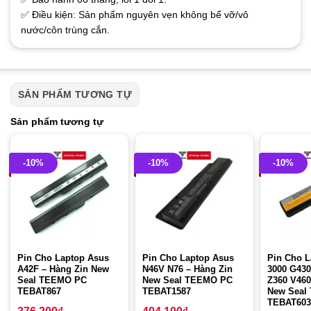
✅ Điều kiện: Sản phẩm nguyên vẹn không bể vỡ/vô
nước/côn trùng cắn.
SẢN PHẨM TƯƠNG TỰ
Sản phẩm tương tự
-10%
-10%
-10%
Pin Cho Laptop Asus
Pin Cho Laptop Asus
Pin Cho L
A42F – Hàng Zin New
N46V N76 – Hàng Zin
3000 G430
Seal TEEMO PC
New Seal TEEMO PC
Z360 V460
TEBAT867
TEBAT1587
New Seal
TEBAT603