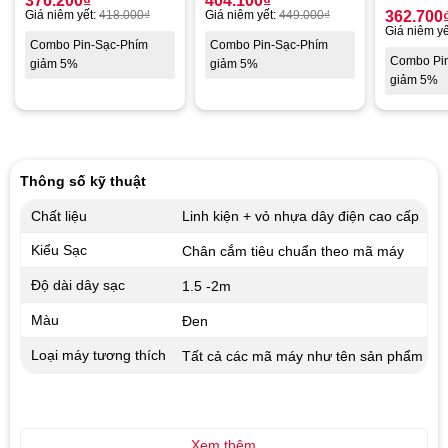
376.200
₫
404.100
₫
Giá niêm yết:
418.000
₫
Giá niêm yết:
449.000
₫
362.700
Giá niêm yế
Combo Pin-Sạc-Phím
Combo Pin-Sạc-Phím
Combo Pi
giảm 5%
giảm 5%
giảm 5%
Thông số kỹ thuật
Chất liệu
Linh kiện + vỏ nhựa dây điện cao cấp
Kiểu Sạc
Chân cắm tiêu chuẩn theo mã máy
Độ dài dây sạc
1.5 -2m
Màu
Đen
Loại máy tương thích
Tất cả các mã máy như tên sản phẩm
Xem thêm