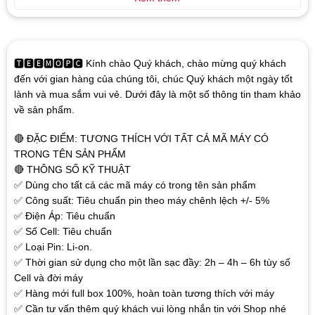
🆃🅴🅴🅼🅾🅿🅲 Kính chào Quý khách, chào mừng quý khách
đến với gian hàng của chúng tôi, chúc Quý khách một ngày tốt
lành và mua sắm vui vẻ. Dưới đây là một số thông tin tham khảo
về sản phẩm.
🔴 ĐẶC ĐIỂM: TƯƠNG THÍCH VỚI TẤT CẢ MÃ MÁY CÓ
TRONG TÊN SẢN PHẨM
🔴 THÔNG SỐ KỸ THUẬT
✅ Dùng cho tất cả các mã máy có trong tên sản phẩm
✅ Công suất: Tiêu chuẩn pin theo máy chênh lệch +/- 5%
✅ Điện Áp: Tiêu chuẩn
✅ Số Cell: Tiêu chuẩn
✅ Loại Pin: Li-on.
✅ Thời gian sử dụng cho một lần sạc đầy: 2h – 4h – 6h tùy số
Cell và đời máy
✅ Hàng mới full box 100%, hoàn toàn tương thích với máy
✅ Cần tư vấn thêm quý khách vui lòng nhắn tin với Shop nhé