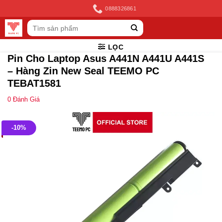
Skip
0888326861
to
Tìm
content
kiếm:
LỌC
Pin Cho Laptop Asus A441N A441U A441S
– Hàng Zin New Seal TEEMO PC
TEBAT1581
0
Đánh Giá
-10%