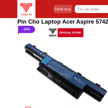
Skip
Tìm
to
Danh mục
kiếm:
content
Pin Cho Laptop Acer Aspire 57
-10%