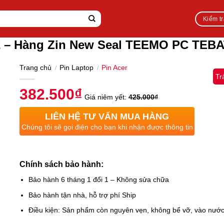
Kiểm t
42 – Hàng Zin New Seal TEEMO PC TEB
Trang chủ
Pin Laptop
Pin Acer
/
/
Tr
382.500
₫
Giá niêm yết:
425.000
₫
LIÊN HỆ TƯ VẤN MUA HÀNG
Chúng tôi sẽ gọi điện cho bạn khi nhận được thông tin
Chính sách bảo hành:
Bảo hành 6 tháng 1 đổi 1 – Không sửa chữa
Bảo hành tận nhà, hỗ trợ phí Ship
Điều kiện: Sản phẩm còn nguyên vẹn, không bể vỡ, vào nướ