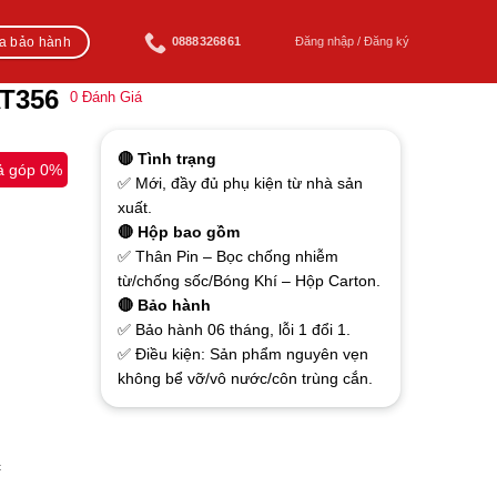
ra bảo hành
0888326861
Đăng nhập / Đăng ký
AT356
0
Đánh Giá
🔴 Tình trạng
ả góp 0%
✅ Mới, đầy đủ phụ kiện từ nhà sản
xuất.
🔴 Hộp bao gồm
✅ Thân Pin – Bọc chống nhiễm
từ/chống sốc/Bóng Khí – Hộp Carton.
🔴 Bảo hành
✅ Bảo hành 06 tháng, lỗi 1 đổi 1.
✅ Điều kiện: Sản phẩm nguyên vẹn
không bể vỡ/vô nước/côn trùng cắn.
c