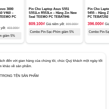
ovo 3000
Pin Cho Laptop Asus S551
Pin Cho Lapto
0 V460 –
S551Ln R553Ln – Hàng Zin New
5455 – Hàng 
l TEEMO PC
Seal TEEMO PC TEBAT846
PC TEBAT292
809.100
₫
396.000
₫
Giá niêm yết:
899.000
₫
Gi
 yết:
403.000
₫
Combo Pin-Sạc-Phím giảm 5%
Combo Pin-S
m giảm 5%
ch đến với gian hàng của chúng tôi, chúc Quý khách một ngày tốt
am khảo về sản phẩm.
Ó TRONG TÊN SẢN PHẨM