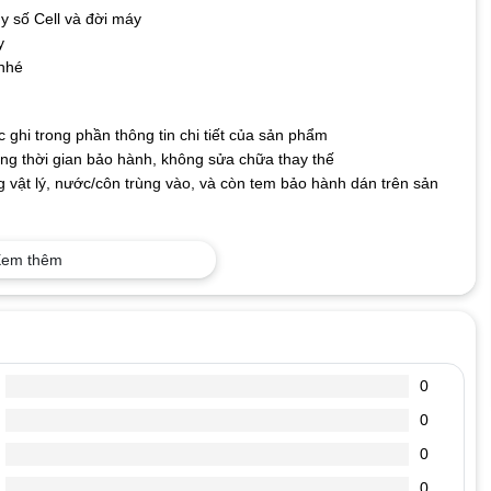
y số Cell và đời máy
y
 nhé
ghi trong phần thông tin chi tiết của sản phẩm
g thời gian bảo hành, không sửa chữa thay thế
 vật lý, nước/côn trùng vào, và còn tem bảo hành dán trên sản
em thêm
 dễ hỏng, nên người dùng cần phải biết cách sử dụng và bảo quản
n sẽ giảm dần. Để có thể dùng pin một cách tối ưu và mang lại độ
t sạc ra dùng máy, cho đến khi pin báo còn khoảng 10%-15% rồi lại
0
%, hãy cắm sạc pin. Vì tuổi thọ của Pin laptop được tính theo số
0
p của bạn có 500 lần dùng (sạc xả), 1 ngày các bạn sử dụng máy
n, thực hiện nhiều lần như vậy, sẽ làm giảm số lần dùng (sạc xả)
0
 của bạn bị hạn chế rất nhiều. Lưu ý tuyệt đối không sử dụng pin
0