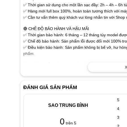
✅ Thời gian sử dụng cho một lần sạc đầy: 2h – 4h – 6h tù
✅ Hàng mới full box 100%, hoàn toàn tương thích với má
✅ Cần tư vấn thêm quý khách vui lòng nhắn tin với Shop
🔴 CHẾ ĐỘ BẢO HÀNH VÀ HẬU MÃI
✅ Thời gian bảo hành: 6 tháng – 12 tháng tùy model được 
✅ Chế độ bảo hành: Sản phẩm lỗi được đổi mới 100% tron
✅ Điều kiện bảo hành: Sản phẩm không bị bể vỡ, hư hỏng
phẩm.
🔴 HƯỚNG DẪN SỬ DỤNG VÀ BẢO QUẢN PIN LAPTOP
X
✅Pin laptop là bộ phận của máy, có tuổi thọ ngắn và rất
phù hợp. Sau mỗi lần sử dụng (sạc xả) dung lượng của pi
bền cao nhất chúng ta cần sử dụng như sau:
ĐÁNH GIÁ SẢN PHẨM
✅ Đối với pin mới mua cần sạc 8 đến 10 tiếng, sau đó rú
sạc lại. Nên thực hiện liên tuc như vậy trong 3 lần đầu.
5
✅ Đối với các lần dùng tiếp theo, Khi dùng pin còn 10%-15
SAO TRUNG BÌNH
4
lần dùng (sạc xả) ví dụ nhà cung cấp quy định pin lapto
tính cứ pin giảm còn 60,70,80% dung lượng lại cắm sạc pi
3
0
xuống, dẫn đến pin bi chai nhanh, làm tuổi thọ pin laptop
trên 5
2