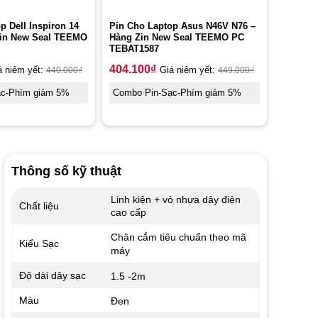
p Dell Inspiron 14
Pin Cho Laptop Asus N46V N76 –
Zin New Seal TEEMO
Hàng Zin New Seal TEEMO PC
TEBAT1587
404.100
₫
á niêm yết:
440.000
₫
Giá niêm yết:
449.000
₫
ạc-Phím giảm 5%
Combo Pin-Sạc-Phím giảm 5%
Thông số kỹ thuật
Linh kiện + vỏ nhựa dây điện
Chất liệu
cao cấp
Chân cắm tiêu chuẩn theo mã
Kiểu Sạc
máy
Độ dài dây sạc
1.5 -2m
Màu
Đen