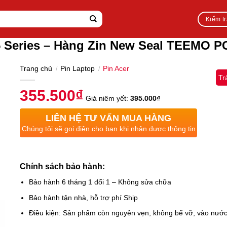
Kiểm t
45 Series – Hàng Zin New Seal TEEMO 
Trang chủ
Pin Laptop
Pin Acer
/
/
Tr
355.500
₫
Giá niêm yết:
395.000
₫
LIÊN HỆ TƯ VẤN MUA HÀNG
Chúng tôi sẽ gọi điện cho bạn khi nhận được thông tin
Chính sách bảo hành:
Bảo hành 6 tháng 1 đổi 1 – Không sửa chữa
Bảo hành tận nhà, hỗ trợ phí Ship
Điều kiện: Sản phẩm còn nguyên vẹn, không bể vỡ, vào nướ