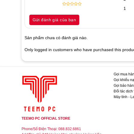
laptop đến mức kiệt đến 0%. (pin bị vài lần đến 0% sẽ cha
✅ Nếu không sử dụng máy trong thời gian dài, hay làm vi
1
0
5
0
cần dùng đến Pin laptop , hãy tháo pin ra khỏi máy. Lưu ý
out
Gửi đánh giá của bạn
ít nhất 1 lần.
of
based
✅ Giữ cho laptop luôn mát mẻ, không để bụi quạt thông g
on
✅ Giảm độ sáng màn hình để tăng thời lượng sử dụng pin:
customer
Sản phẩm chưa có đánh giá nào.
ratings
phận của máy. Vì vậy bạn nên điều chỉnh độ sáng màn h
✅ Thường xuyên vệ sinh mạch tiếp xúc của pin laptop và 
Only logged in customers who have purchased this produc
sử dụng của pin. Hãy lau sạch điểm tiếp xúc bằng kim lo
thể sử dụng một chiếc card visit tẩm cồn với pin có khe ti
xúc kém.
Hầu hết các máy tính xách tay có phần mềm điều chỉnh ngu
Gọi mua hàn
điện năng Vista. Chọn biểu tượng pin ở cuối màn hình, 
Gọi khiếu nạ
Saver (Tiết kiệm điện năng).
Gọi bảo hàn
Đối tác dịch
✅ Tắt những ứng dụng không cần thiết trong quá trình sử 
Máy tính - L
những phần cứng không dùng tới chẳng hạn như Bluetooth
✅ Nghỉ ngơi nhanh chóng: Chuyển sang chế độ ngủ đông 
máy nếu bạn không sử dụng.
TEEMO PC OFFICIAL STORE
🔴 DẤU HIỆU NHẬN BIẾT KHI PIN LAPTOP BỊ CHAI:
Phone/Số Điện Thoại: 088.832.6861
✅ Khi sạc pin laptop, mới cắm vào sạc một lúc đã báo đầy 