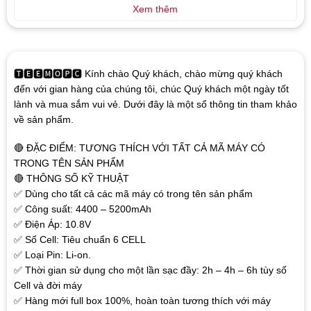
Xem thêm
🆃🅴🅴🅼🅾🅿🅲 Kính chào Quý khách, chào mừng quý khách
đến với gian hàng của chúng tôi, chúc Quý khách một ngày tốt
lành và mua sắm vui vẻ. Dưới đây là một số thông tin tham khảo
về sản phẩm.
🔴 ĐẶC ĐIỂM: TƯƠNG THÍCH VỚI TẤT CẢ MÃ MÁY CÓ
TRONG TÊN SẢN PHẨM
🔴 THÔNG SỐ KỸ THUẬT
✅ Dùng cho tất cả các mã máy có trong tên sản phẩm
✅ Công suất: 4400 – 5200mAh
✅ Điện Áp: 10.8V
✅ Số Cell: Tiêu chuẩn 6 CELL
✅ Loại Pin: Li-on.
✅ Thời gian sử dụng cho một lần sạc đầy: 2h – 4h – 6h tùy số
Cell và đời máy
✅ Hàng mới full box 100%, hoàn toàn tương thích với máy