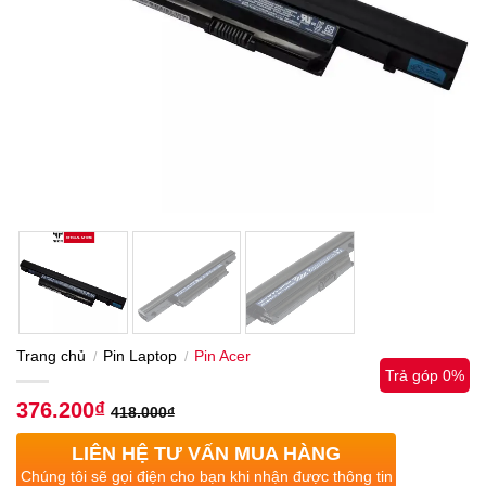
Trang chủ
Pin Laptop
Pin Acer
/
/
Trả góp 0%
376.200
₫
418.000
₫
LIÊN HỆ TƯ VẤN MUA HÀNG
Chúng tôi sẽ gọi điện cho bạn khi nhận được thông tin