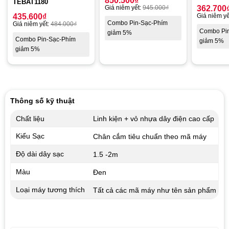
850.500
₫
TEBAT1180
Giá niêm yết:
945.000
₫
362.700
435.600
₫
Giá niêm yế
Combo Pin-Sạc-Phím
Giá niêm yết:
484.000
₫
Combo Pi
giảm 5%
Combo Pin-Sạc-Phím
giảm 5%
giảm 5%
Thông số kỹ thuật
Chất liệu
Linh kiện + vỏ nhựa dây điện cao cấp
Kiểu Sạc
Chân cắm tiêu chuẩn theo mã máy
Độ dài dây sạc
1.5 -2m
Màu
Đen
Loại máy tương thích
Tất cả các mã máy như tên sản phẩm