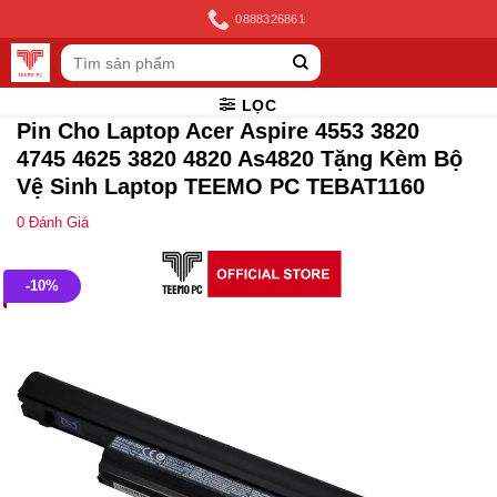
Skip
0888326861
to
Tìm
content
kiếm:
LỌC
Pin Cho Laptop Acer Aspire 4553 3820
4745 4625 3820 4820 As4820 Tặng Kèm Bộ
Vệ Sinh Laptop TEEMO PC TEBAT1160
0
Đánh Giá
-10%