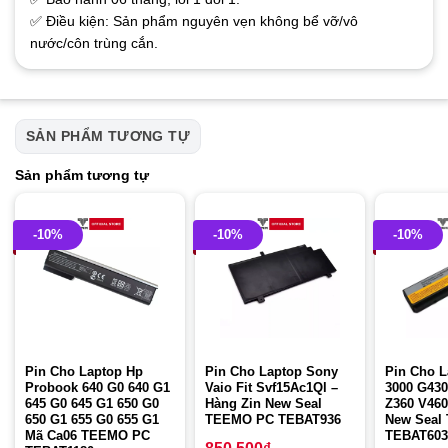
✅ Điều kiện: Sản phẩm nguyên vẹn không bể vỡ/vô
nước/côn trùng cắn.
SẢN PHẨM TƯƠNG TỰ
Sản phẩm tương tự
-10%
-10%
-10%
Pin Cho Laptop Hp
Pin Cho Laptop Sony
Pin Cho L
Probook 640 G0 640 G1
Vaio Fit Svf15Ac1Ql –
3000 G430
645 G0 645 G1 650 G0
Hàng Zin New Seal
Z360 V460
650 G1 655 G0 655 G1
TEEMO PC TEBAT936
New Seal
Mã Ca06 TEEMO PC
TEBAT603