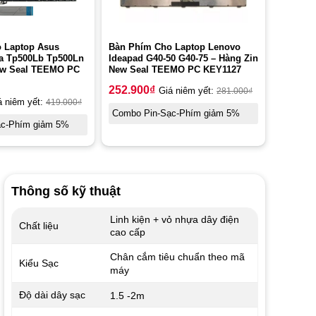
 Laptop Asus
Bàn Phím Cho Laptop Lenovo
a Tp500Lb Tp500Ln
Ideapad G40-50 G40-75 – Hàng Zin
ew Seal TEEMO PC
New Seal TEEMO PC KEY1127
252.900
₫
Giá niêm yết:
281.000
₫
á niêm yết:
419.000
₫
Combo Pin-Sạc-Phím giảm 5%
ạc-Phím giảm 5%
Thông số kỹ thuật
Linh kiện + vỏ nhựa dây điện
Chất liệu
cao cấp
Chân cắm tiêu chuẩn theo mã
Kiểu Sạc
máy
Độ dài dây sạc
1.5 -2m