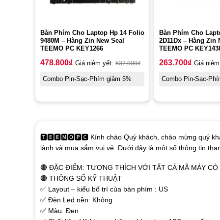
Bàn Phím Cho Laptop Hp 14 Folio
Bàn Phím Cho Lapt
9480M – Hàng Zin New Seal
2D11Dx – Hàng Zin 
TEEMO PC KEY1266
TEEMO PC KEY143
478.800
₫
263.700
₫
Giá niêm yết:
532.000
₫
Giá niêm
Combo Pin-Sạc-Phím giảm 5%
Combo Pin-Sạc-Phí
🆃🅴🅴🅼🅾🅿🅲 Kính chào Quý khách, chào mừng quý khá
lành và mua sắm vui vẻ. Dưới đây là một số thông tin th
🔴 ĐẶC ĐIỂM: TƯƠNG THÍCH VỚI TẤT CẢ MÃ MÁY C
🔴 THÔNG SỐ KỸ THUẬT
✅ Layout – kiểu bố trí của bàn phím : US
✅ Đèn Led nền: Không
✅ Màu: Đen