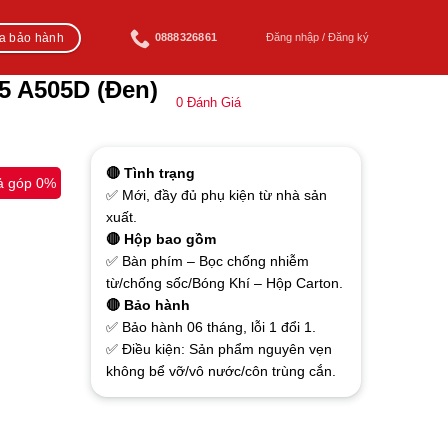
ra bảo hành
0888326861
Đăng nhập / Đăng ký
5 A505D (Đen)
0
Đánh Giá
🔴 Tình trạng
ả góp 0%
✅ Mới, đầy đủ phụ kiện từ nhà sản
xuất.
🔴 Hộp bao gồm
✅ Bàn phím – Bọc chống nhiễm
từ/chống sốc/Bóng Khí – Hộp Carton.
🔴 Bảo hành
✅ Bảo hành 06 tháng, lỗi 1 đổi 1.
✅ Điều kiện: Sản phẩm nguyên vẹn
không bể vỡ/vô nước/côn trùng cắn.