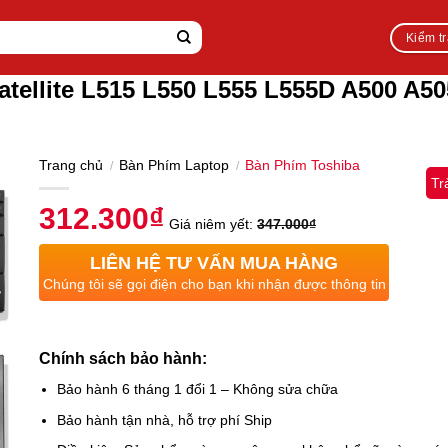
Kiểm t
tellite L515 L550 L555 L555D A500 A50
Trang chủ
Bàn Phím Laptop
Bàn Phím Toshiba
/
/
Tr
312.300
₫
Giá niêm yết:
347.000
₫
LIÊN HỆ TƯ VẤN MUA HÀNG
Chúng tôi sẽ gọi điện cho bạn khi nhận được thông tin
Chính sách bảo hành:
Bảo hành 6 tháng 1 đổi 1 – Không sửa chữa
Bảo hành tận nhà, hỗ trợ phí Ship