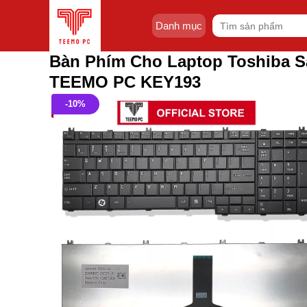
Skip
Tìm
to
Danh mục
kiếm:
content
Bàn Phím Cho Laptop Toshiba Sa
TEEMO PC KEY193
-10%