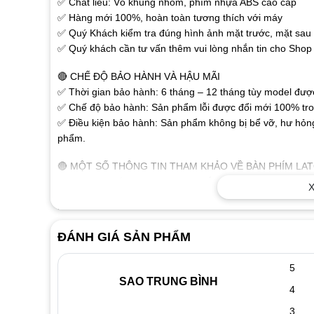
✅ Chất liêu: Vỏ khung nhôm, phím nhựa ABS cao cấp
✅ Hàng mới 100%, hoàn toàn tương thích với máy
✅ Quý Khách kiểm tra đúng hình ảnh mặt trước, mặt sau r
✅ Quý khách cần tư vấn thêm vui lòng nhắn tin cho Shop 
🔴 CHẾ ĐỘ BẢO HÀNH VÀ HẬU MÃI
✅ Thời gian bảo hành: 6 tháng – 12 tháng tùy model được 
✅ Chế độ bảo hành: Sản phẩm lỗi được đổi mới 100% tron
✅ Điều kiện bảo hành: Sản phẩm không bị bể vỡ, hư hỏng
phẩm.
🔴 MỘT SỐ THÔNG TIN THAM KHẢO VỀ BÀN PHÍM LA
✅ Các chữ, số trên phím được khắc nổi bằng công nghệ ca
X
✅ Sử dụng đầu cáp thông dụng dành cho laptop, người dù
không cần phải cài đặt. Sản phẩm tương thích tốt với tất 
✅ Thiết kế như bàn phím gốc, tháo ra là thay được ngay.
ĐÁNH GIÁ SẢN PHẨM
🔴 DẤU HIỆU NHẬN BIẾT KHI BÀN PHÍM LAPTOP BỊ H
5
✅ Khi đánh máy màn hình xuất hiện các ký tự lạ như:
SAO TRUNG BÌNH
✅ Liệt phím biểu hiện có phím đánh được có phím không đ
4
chữ nào
3