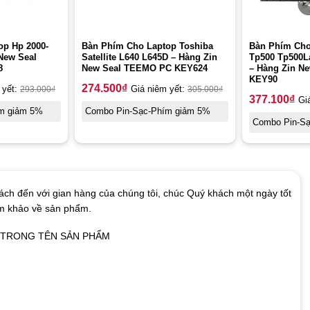
op Hp 2000-
Bàn Phím Cho Laptop Toshiba
Bàn Phím Cho
New Seal
Satellite L640 L645D – Hàng Zin
Tp500 Tp500L
8
New Seal TEEMO PC KEY624
– Hàng Zin N
KEY90
274.500
₫
 yết:
293.000
₫
Giá niêm yết:
305.000
₫
377.100
₫
Gi
m giảm 5%
Combo Pin-Sạc-Phím giảm 5%
Combo Pin-S
ch đến với gian hàng của chúng tôi, chúc Quý khách một ngày tốt
am khảo về sản phẩm.
Ó TRONG TÊN SẢN PHẨM