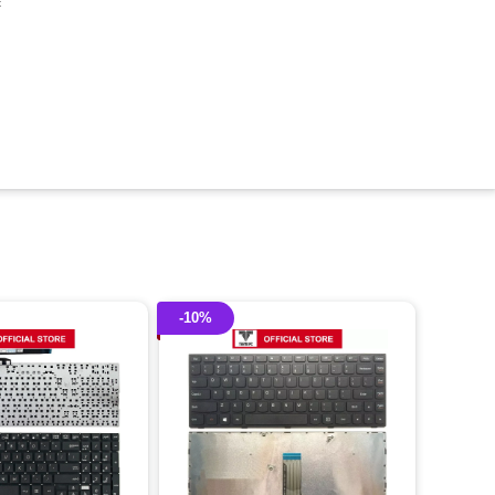
c
-10%