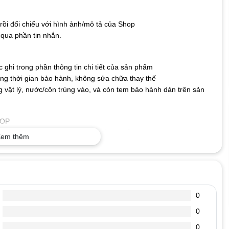
ồi đối chiếu với hình ảnh/mô tả của Shop
qua phần tin nhắn.
ghi trong phần thông tin chi tiết của sản phẩm
g thời gian bảo hành, không sửa chữa thay thế
 vật lý, nước/côn trùng vào, và còn tem bảo hành dán trên sản
TOP
o nên không lo bị nhòe hay mất nét, bền bỉ với thời gian.
em thêm
ng có thể kết nối bàn phím với máy tính và sử dụng ngay mà
cả hệ điều hành hiện nay.
 Phím có độ nhạy và độ nảy tốt giúp gõ nhanh và chính xác
ỎNG
0
 hhhhhhhhh, mmmmmm……… xuất hiện liền mạch.
ánh được. Có lúc đánh thì hiện ra chữ có lúc đánh không hiện ra
0
0