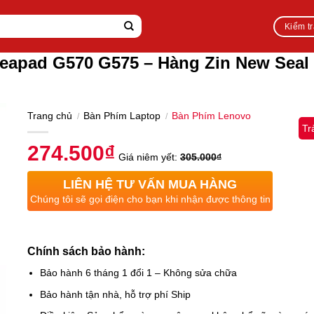
Kiểm t
deapad G570 G575 – Hàng Zin New Sea
Trang chủ
Bàn Phím Laptop
Bàn Phím Lenovo
/
/
Tr
274.500
₫
Giá niêm yết:
305.000
₫
LIÊN HỆ TƯ VẤN MUA HÀNG
Chúng tôi sẽ gọi điện cho bạn khi nhận được thông tin
Chính sách bảo hành:
Bảo hành 6 tháng 1 đổi 1 – Không sửa chữa
Bảo hành tận nhà, hỗ trợ phí Ship