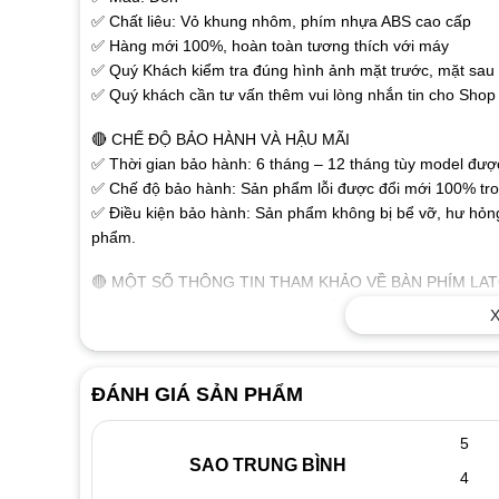
✅ Chất liêu: Vỏ khung nhôm, phím nhựa ABS cao cấp
✅ Hàng mới 100%, hoàn toàn tương thích với máy
✅ Quý Khách kiểm tra đúng hình ảnh mặt trước, mặt sau r
✅ Quý khách cần tư vấn thêm vui lòng nhắn tin cho Shop 
🔴 CHẾ ĐỘ BẢO HÀNH VÀ HẬU MÃI
✅ Thời gian bảo hành: 6 tháng – 12 tháng tùy model được 
✅ Chế độ bảo hành: Sản phẩm lỗi được đổi mới 100% tron
✅ Điều kiện bảo hành: Sản phẩm không bị bể vỡ, hư hỏng
phẩm.
🔴 MỘT SỐ THÔNG TIN THAM KHẢO VỀ BÀN PHÍM LA
✅ Các chữ, số trên phím được khắc nổi bằng công nghệ ca
X
✅ Sử dụng đầu cáp thông dụng dành cho laptop, người dù
không cần phải cài đặt. Sản phẩm tương thích tốt với tất 
✅ Thiết kế như bàn phím gốc, tháo ra là thay được ngay.
ĐÁNH GIÁ SẢN PHẨM
🔴 DẤU HIỆU NHẬN BIẾT KHI BÀN PHÍM LAPTOP BỊ H
5
✅ Khi đánh máy màn hình xuất hiện các ký tự lạ như:
SAO TRUNG BÌNH
✅ Liệt phím biểu hiện có phím đánh được có phím không đ
4
chữ nào