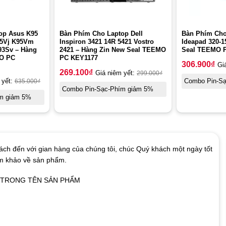
op Asus K95
Bàn Phím Cho Laptop Dell
Bàn Phím Cho
95Vj K95Vm
Inspiron 3421 14R 5421 Vostro
Ideapad 320-1
93Sv – Hàng
2421 – Hàng Zin New Seal TEEMO
Seal TEEMO 
MO PC
PC KEY1177
306.900
₫
Gi
269.100
₫
Giá niêm yết:
299.000
₫
 yết:
635.000
₫
Combo Pin-S
Combo Pin-Sạc-Phím giảm 5%
m giảm 5%
ch đến với gian hàng của chúng tôi, chúc Quý khách một ngày tốt
am khảo về sản phẩm.
Ó TRONG TÊN SẢN PHẨM