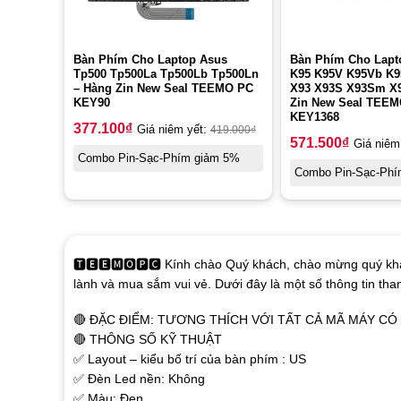
Bàn Phím Cho Laptop Asus
Bàn Phím Cho Lapt
Tp500 Tp500La Tp500Lb Tp500Ln
K95 K95V K95Vb K
– Hàng Zin New Seal TEEMO PC
X93 X93S X93Sm X
KEY90
Zin New Seal TEE
KEY1368
377.100
₫
Giá niêm yết:
419.000
₫
571.500
₫
Giá niêm
Combo Pin-Sạc-Phím giảm 5%
Combo Pin-Sạc-Phí
🆃🅴🅴🅼🅾🅿🅲 Kính chào Quý khách, chào mừng quý khá
lành và mua sắm vui vẻ. Dưới đây là một số thông tin th
🔴 ĐẶC ĐIỂM: TƯƠNG THÍCH VỚI TẤT CẢ MÃ MÁY C
🔴 THÔNG SỐ KỸ THUẬT
✅ Layout – kiểu bố trí của bàn phím : US
✅ Đèn Led nền: Không
✅ Màu: Đen