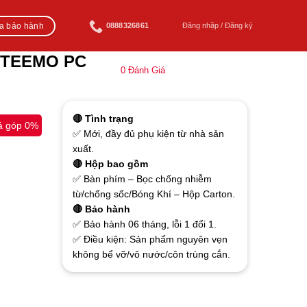
ra bảo hành
0888326861
Đăng nhập / Đăng ký
l TEEMO PC
0
Đánh Giá
🔴 Tình trạng
ả góp 0%
✅ Mới, đầy đủ phụ kiện từ nhà sản
xuất.
🔴 Hộp bao gồm
✅ Bàn phím – Bọc chống nhiễm
từ/chống sốc/Bóng Khí – Hộp Carton.
🔴 Bảo hành
✅ Bảo hành 06 tháng, lỗi 1 đổi 1.
✅ Điều kiện: Sản phẩm nguyên vẹn
không bể vỡ/vô nước/côn trùng cắn.