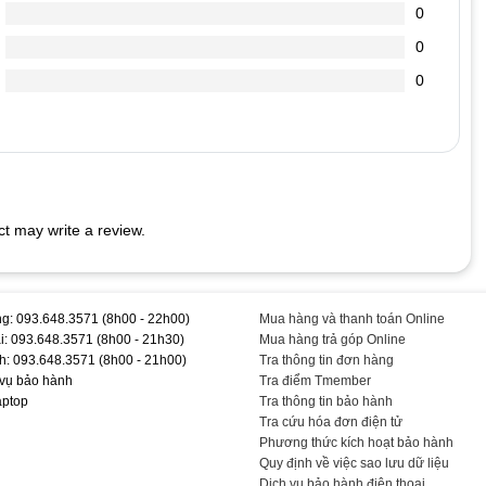
0
 ta nghe tiếng kêu tít tít kéo dài, máy boot vào windown rất chậm.
0
.
. Bạn mở Word ra gõ chữ sẽ thấy.
0
ào hết.
 LAPTOP
rên phím sẽ thu hút lũ kiến đến “cắn phá” bàn phím laptop của
t may write a review.
ềm để quét sạch bụi bám dưới các khe phím.
c vừa đủ không cần phải quá mạnh. Việc bạn gõ quá mạnh có thể
 cao. Thấm cồn lên mảnh vải mềm để lau bề mặt từng phím. Sau khi
g: 093.648.3571 (8h00 - 22h00)
Mua hàng và thanh toán Online
i: 093.648.3571 (8h00 - 21h30)
Mua hàng trả góp Online
Hàng #Chính #Hãng #T #TEEMO #PC #KEY99
h: 093.648.3571 (8h00 - 21h00)
Tra thông tin đơn hàng
 vụ bảo hành
Tra điểm Tmember
aptop
Tra thông tin bảo hành
Tra cứu hóa đơn điện tử
Phương thức kích hoạt bảo hành
Quy định về việc sao lưu dữ liệu
Dịch vụ bảo hành điện thoại