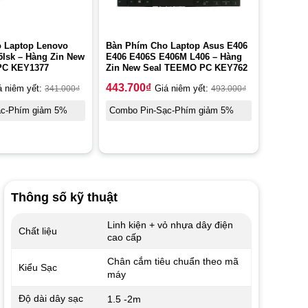
 Laptop Lenovo
Bàn Phím Cho Laptop Asus E406
5Isk – Hàng Zin New
E406 E406S E406M L406 – Hàng
PC KEY1377
Zin New Seal TEEMO PC KEY762
443.700
₫
á niêm yết:
341.000
₫
Giá niêm yết:
493.000
₫
ạc-Phím giảm 5%
Combo Pin-Sạc-Phím giảm 5%
Thông số kỹ thuật
Linh kiện + vỏ nhựa dây điện
Chất liệu
cao cấp
Chân cắm tiêu chuẩn theo mã
Kiểu Sạc
máy
Độ dài dây sạc
1.5 -2m