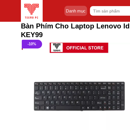
Skip
Tìm
to
Danh mục
kiếm:
content
Bàn Phím Cho Laptop Lenovo I
KEY99
-10%