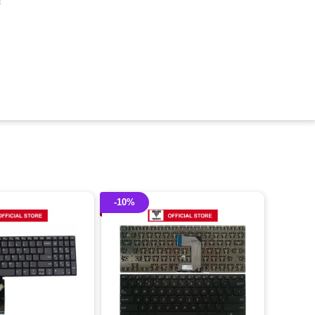
c
-10%