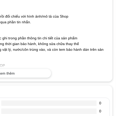
ồi đối chiếu với hình ảnh/mô tả của Shop
qua phần tin nhắn.
ghi trong phần thông tin chi tiết của sản phẩm
g thời gian bảo hành, không sửa chữa thay thế
 vật lý, nước/côn trùng vào, và còn tem bảo hành dán trên sản
TOP
o nên không lo bị nhòe hay mất nét, bền bỉ với thời gian.
em thêm
ng có thể kết nối bàn phím với máy tính và sử dụng ngay mà
cả hệ điều hành hiện nay.
 Phím có độ nhạy và độ nảy tốt giúp gõ nhanh và chính xác
ỎNG
0
 hhhhhhhhh, mmmmmm……… xuất hiện liền mạch.
ánh được. Có lúc đánh thì hiện ra chữ có lúc đánh không hiện ra
0