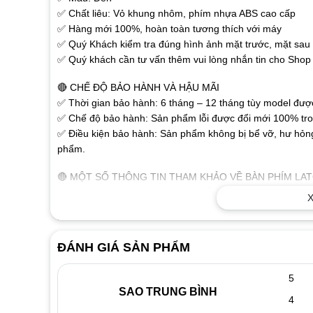
✅ Chất liêu: Vỏ khung nhôm, phím nhựa ABS cao cấp
✅ Hàng mới 100%, hoàn toàn tương thích với máy
✅ Quý Khách kiểm tra đúng hình ảnh mặt trước, mặt sau r
✅ Quý khách cần tư vấn thêm vui lòng nhắn tin cho Shop 
🔴 CHẾ ĐỘ BẢO HÀNH VÀ HẬU MÃI
✅ Thời gian bảo hành: 6 tháng – 12 tháng tùy model được 
✅ Chế độ bảo hành: Sản phẩm lỗi được đổi mới 100% tron
✅ Điều kiện bảo hành: Sản phẩm không bị bể vỡ, hư hỏng
phẩm.
🔴 MỘT SỐ THÔNG TIN THAM KHẢO VỀ BÀN PHÍM LA
✅ Các chữ, số trên phím được khắc nổi bằng công nghệ ca
X
✅ Sử dụng đầu cáp thông dụng dành cho laptop, người dù
không cần phải cài đặt. Sản phẩm tương thích tốt với tất 
✅ Thiết kế như bàn phím gốc, tháo ra là thay được ngay.
ĐÁNH GIÁ SẢN PHẨM
🔴 DẤU HIỆU NHẬN BIẾT KHI BÀN PHÍM LAPTOP BỊ H
5
✅ Khi đánh máy màn hình xuất hiện các ký tự lạ như:
SAO TRUNG BÌNH
✅ Liệt phím biểu hiện có phím đánh được có phím không đ
4
chữ nào