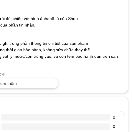
ồi đối chiếu với hình ảnh/mô tả của Shop
qua phần tin nhắn.
ghi trong phần thông tin chi tiết của sản phẩm
g thời gian bảo hành, không sửa chữa thay thế
 vật lý, nước/côn trùng vào, và còn tem bảo hành dán trên sản
TOP
o nên không lo bị nhòe hay mất nét, bền bỉ với thời gian.
em thêm
ng có thể kết nối bàn phím với máy tính và sử dụng ngay mà
cả hệ điều hành hiện nay.
 Phím có độ nhạy và độ nảy tốt giúp gõ nhanh và chính xác
ỎNG
0
 hhhhhhhhh, mmmmmm……… xuất hiện liền mạch.
ánh được. Có lúc đánh thì hiện ra chữ có lúc đánh không hiện ra
0