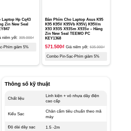
 Laptop Hp Cq43
Bàn Phím Cho Laptop Asus K95
ng Zin New Seal
K95 K95V K95Vb K95Vj K95Vm
EY847
X93 X93S X93Sm X93Sv – Hàng
Zin New Seal TEEMO PC
á niêm yết:
305.000
₫
KEY1368
571.500
₫
ạc-Phím giảm 5%
Giá niêm yết:
635.000
₫
Combo Pin-Sạc-Phím giảm 5%
Thông số kỹ thuật
Linh kiện + vỏ nhựa dây điện
Chất liệu
cao cấp
Chân cắm tiêu chuẩn theo mã
Kiểu Sạc
máy
Độ dài dây sạc
1.5 -2m