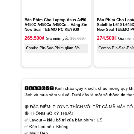
Bàn Phím Cho Laptop Asus A450
Bàn Phím Cho Lapt
A450C A450Ca A450Cc – Hàng Zin
Satellite L640 L645
New Seal TEEMO PC KEY930
New Seal TEEMO P
265.500
₫
274.500
₫
Giá niêm yết:
295.000
₫
Giá niêm
Combo Pin-Sạc-Phím giảm 5%
Combo Pin-Sạc-Phí
🆃🅴🅴🅼🅾🅿🅲 Kính chào Quý khách, chào mừng quý khá
lành và mua sắm vui vẻ. Dưới đây là một số thông tin th
🔴 ĐẶC ĐIỂM: TƯƠNG THÍCH VỚI TẤT CẢ MÃ MÁY C
🔴 THÔNG SỐ KỸ THUẬT
✅ Layout – kiểu bố trí của bàn phím : US
✅ Đèn Led nền: Không
✅ Màu: Đen