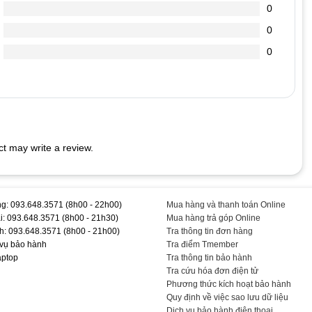
0
 ta nghe tiếng kêu tít tít kéo dài, máy boot vào windown rất chậm.
0
.
. Bạn mở Word ra gõ chữ sẽ thấy.
0
ào hết.
 LAPTOP
rên phím sẽ thu hút lũ kiến đến “cắn phá” bàn phím laptop của
t may write a review.
ềm để quét sạch bụi bám dưới các khe phím.
c vừa đủ không cần phải quá mạnh. Việc bạn gõ quá mạnh có thể
 cao. Thấm cồn lên mảnh vải mềm để lau bề mặt từng phím. Sau khi
g: 093.648.3571 (8h00 - 22h00)
Mua hàng và thanh toán Online
i: 093.648.3571 (8h00 - 21h30)
Mua hàng trả góp Online
#Chính #Hãng #T #TEEMO #PC #KEY452
h: 093.648.3571 (8h00 - 21h00)
Tra thông tin đơn hàng
 vụ bảo hành
Tra điểm Tmember
aptop
Tra thông tin bảo hành
Tra cứu hóa đơn điện tử
Phương thức kích hoạt bảo hành
Quy định về việc sao lưu dữ liệu
Dịch vụ bảo hành điện thoại