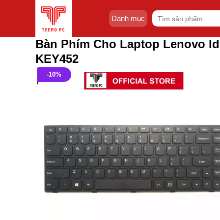
Skip
Tìm
to
Danh mục
kiếm:
content
Bàn Phím Cho Laptop Lenovo I
KEY452
-10%