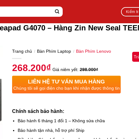
Kiểm t
deapad G4070 – Hàng Zin New Seal TE
Trang chủ
Bàn Phím Laptop
Bàn Phím Lenovo
/
/
Tr
268.200
₫
Giá niêm yết:
298.000
₫
LIÊN HỆ TƯ VẤN MUA HÀNG
Chúng tôi sẽ gọi điện cho bạn khi nhận được thông tin
Chính sách bảo hành:
Bảo hành 6 tháng 1 đổi 1 – Không sửa chữa
Bảo hành tận nhà, hỗ trợ phí Ship