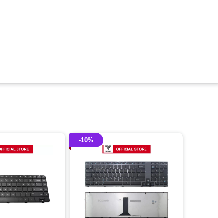
c
-10%