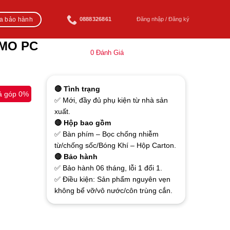
ra bảo hành
0888326861
Đăng nhập / Đăng ký
EMO PC
0
Đánh Giá
🔴 Tình trạng
ả góp 0%
✅ Mới, đầy đủ phụ kiện từ nhà sản
xuất.
🔴 Hộp bao gồm
✅ Bàn phím – Bọc chống nhiễm
từ/chống sốc/Bóng Khí – Hộp Carton.
🔴 Bảo hành
✅ Bảo hành 06 tháng, lỗi 1 đổi 1.
✅ Điều kiện: Sản phẩm nguyên vẹn
không bể vỡ/vô nước/côn trùng cắn.