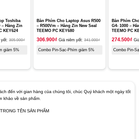
op Toshiba
Bàn Phím Cho Laptop Asus R500
Bàn Phím Cho
D – Hàng Zin
– R500Vm – Hàng Zin New Seal
G4- 1000 – Hà
C KEY624
TEEMO PC KEY680
TEEMO PC K
306.900
₫
274.500
₫
 yết:
305.000
₫
Giá niêm yết:
341.000
₫
Gi
m giảm 5%
Combo Pin-Sạc-Phím giảm 5%
Combo Pin-S
ch đến với gian hàng của chúng tôi, chúc Quý khách một ngày tốt
am khảo về sản phẩm.
Ó TRONG TÊN SẢN PHẨM