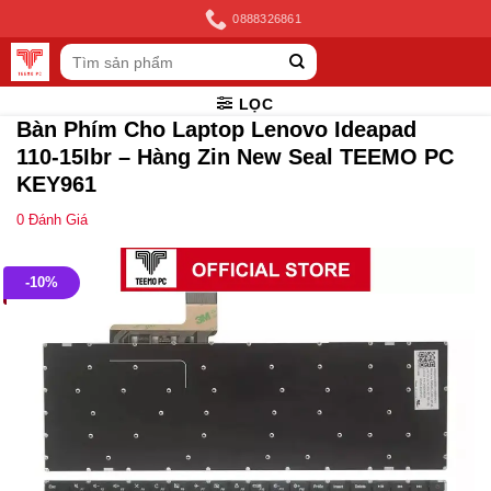
Skip
0888326861
to
Tìm
content
kiếm:
LỌC
Bàn Phím Cho Laptop Lenovo Ideapad
110-15Ibr – Hàng Zin New Seal TEEMO PC
KEY961
0
Đánh Giá
-10%