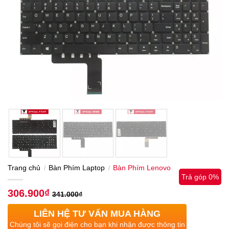
Trang chủ
Bàn Phím Laptop
Bàn Phím Lenovo
/
/
Trả góp 0%
306.900
₫
341.000
₫
LIÊN HỆ TƯ VẤN MUA HÀNG
Chúng tôi sẽ gọi điện cho bạn khi nhận được thông tin