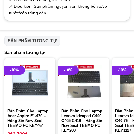
✅ Điều kiện: Sản phẩm nguyên vẹn không bể vỡ/vô
nước/côn trùng cắn.
SẢN PHẨM TƯƠNG TỰ
Sản phẩm tương tự
-10%
-10%
-10%
Bàn Phím Cho Laptop
Bàn Phím Cho Laptop
Bàn Phím
Acer Aspire E1-470 –
Lenovo Ideapad G400
Lenovo Id
Hàng Zin New Seal
G405 G410 – Hàng Zin
G40-75 – 
TEEMO PC KEY464
New Seal TEEMO PC
Seal TEE
KEY288
KEY1127