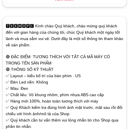
🆃🅴🅴🅼🅾🅿🅲 Kính chào Quý khách, chào mừng quý khách
đến với gian hàng của chúng tôi, chúc Quý khách một ngày tốt
lành và mua sắm vui vẻ. Dưới đây là một số thông tin tham khảo
về sản phẩm.
🔴 ĐẶC ĐIỂM: TƯƠNG THÍCH VỚI TẤT CẢ MÃ MÁY CÓ
TRONG TÊN SẢN PHẨM
🔴 THÔNG SỐ KỸ THUẬT
✅ Layout – kiểu bố trí của bàn phím : US
✅ Đèn Led nền: Không
✅ Màu: Đen
✅ Chất liêu: Vỏ khung nhôm, phím nhựa ABS cao cấp
✅ Hàng mới 100%, hoàn toàn tương thích với máy
✅ Quý Khách kiểm tra đúng hình ảnh mặt trước, mặt sau rồi đối
chiếu với hình ảnh/mô tả của Shop
✅ Quý khách cần tư vấn thêm vui lòng nhắn tin cho Shop qua
phần tin nhắn.