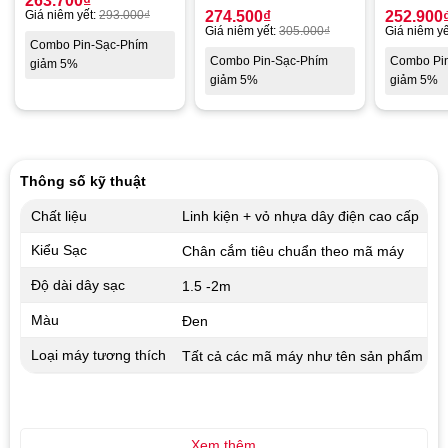
263.700
₫
Giá niêm yết:
293.000
₫
274.500
₫
252.900
Giá niêm yết:
305.000
₫
Giá niêm yế
Combo Pin-Sạc-Phím
Combo Pin-Sạc-Phím
Combo Pi
giảm 5%
giảm 5%
giảm 5%
Thông số kỹ thuật
Chất liệu
Linh kiện + vỏ nhựa dây điện cao cấp
Kiểu Sạc
Chân cắm tiêu chuẩn theo mã máy
Độ dài dây sạc
1.5 -2m
Màu
Đen
Loại máy tương thích
Tất cả các mã máy như tên sản phẩm
Xem thêm