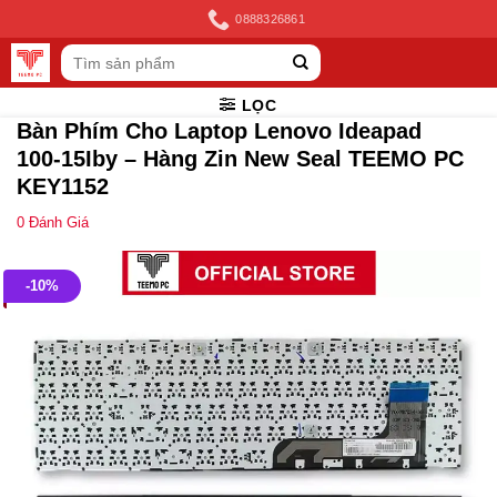
Skip
0888326861
to
Tìm
content
kiếm:
LỌC
Bàn Phím Cho Laptop Lenovo Ideapad
100-15Iby – Hàng Zin New Seal TEEMO PC
KEY1152
0
Đánh Giá
-10%