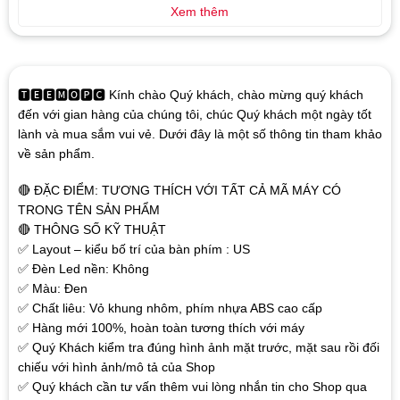
Xem thêm
🆃🅴🅴🅼🅾🅿🅲 Kính chào Quý khách, chào mừng quý khách
đến với gian hàng của chúng tôi, chúc Quý khách một ngày tốt
lành và mua sắm vui vẻ. Dưới đây là một số thông tin tham khảo
về sản phẩm.
🔴 ĐẶC ĐIỂM: TƯƠNG THÍCH VỚI TẤT CẢ MÃ MÁY CÓ
TRONG TÊN SẢN PHẨM
🔴 THÔNG SỐ KỸ THUẬT
✅ Layout – kiểu bố trí của bàn phím : US
✅ Đèn Led nền: Không
✅ Màu: Đen
✅ Chất liêu: Vỏ khung nhôm, phím nhựa ABS cao cấp
✅ Hàng mới 100%, hoàn toàn tương thích với máy
✅ Quý Khách kiểm tra đúng hình ảnh mặt trước, mặt sau rồi đối
chiếu với hình ảnh/mô tả của Shop
✅ Quý khách cần tư vấn thêm vui lòng nhắn tin cho Shop qua