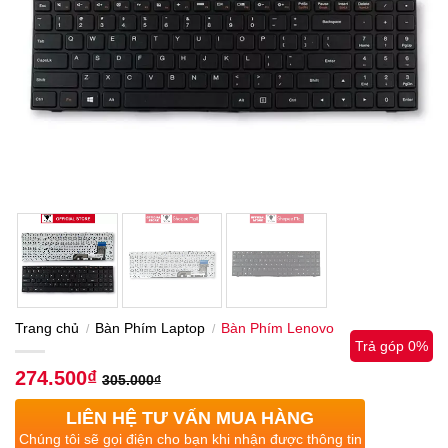
Trang chủ
Bàn Phím Laptop
Bàn Phím Lenovo
/
/
Trả góp 0%
274.500
₫
305.000
₫
LIÊN HỆ TƯ VẤN MUA HÀNG
Chúng tôi sẽ gọi điện cho bạn khi nhận được thông tin