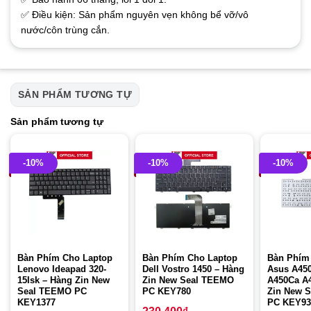
✅ Điều kiện: Sản phẩm nguyên vẹn không bể vỡ/vô
nước/côn trùng cắn.
SẢN PHẨM TƯƠNG TỰ
Sản phẩm tương tự
-10%
-10%
-10%
Bàn Phím Cho Laptop
Bàn Phím Cho Laptop
Bàn Phím
Lenovo Ideapad 320-
Dell Vostro 1450 – Hàng
Asus A45
15Isk – Hàng Zin New
Zin New Seal TEEMO
A450Ca A
Seal TEEMO PC
PC KEY780
Zin New 
KEY1377
PC KEY93