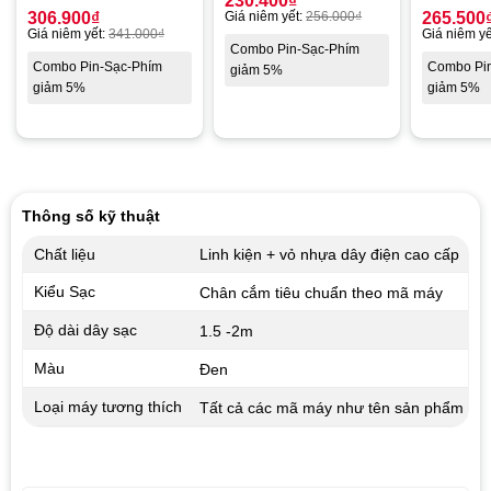
230.400
₫
306.900
₫
Giá niêm yết:
256.000
₫
265.500
Giá niêm yết:
341.000
₫
Giá niêm yế
Combo Pin-Sạc-Phím
Combo Pin-Sạc-Phím
Combo Pi
giảm 5%
giảm 5%
giảm 5%
Thông số kỹ thuật
Chất liệu
Linh kiện + vỏ nhựa dây điện cao cấp
Kiểu Sạc
Chân cắm tiêu chuẩn theo mã máy
Độ dài dây sạc
1.5 -2m
Màu
Đen
Loại máy tương thích
Tất cả các mã máy như tên sản phẩm