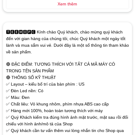
Xem thêm
🆃🅴🅴🅼🅾🅿🅲 Kính chào Quý khách, chào mừng quý khách
đến với gian hàng của chúng tôi, chúc Quý khách một ngày tốt
lành và mua sắm vui vẻ. Dưới đây là một số thông tin tham khảo
về sản phẩm.
🔴 ĐẶC ĐIỂM: TƯƠNG THÍCH VỚI TẤT CẢ MÃ MÁY CÓ
TRONG TÊN SẢN PHẨM
🔴 THÔNG SỐ KỸ THUẬT
✅ Layout – kiểu bố trí của bàn phím : US
✅ Đèn Led nền: Có
✅ Màu: Đen
✅ Chất liêu: Vỏ khung nhôm, phím nhựa ABS cao cấp
✅ Hàng mới 100%, hoàn toàn tương thích với máy
✅ Quý Khách kiểm tra đúng hình ảnh mặt trước, mặt sau rồi đối
chiếu với hình ảnh/mô tả của Shop
✅ Quý khách cần tư vấn thêm vui lòng nhắn tin cho Shop qua