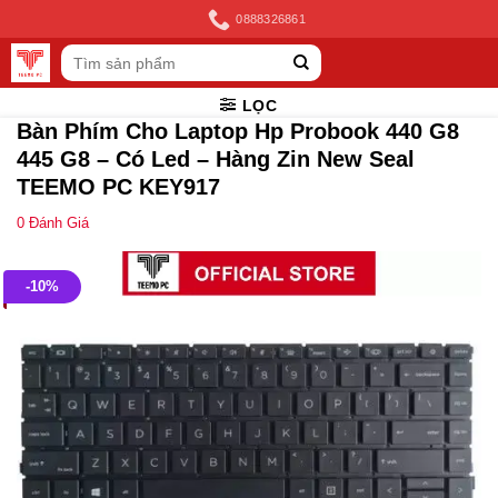
Skip
0888326861
to
Tìm
content
kiếm:
LỌC
Bàn Phím Cho Laptop Hp Probook 440 G8
445 G8 – Có Led – Hàng Zin New Seal
TEEMO PC KEY917
0
Đánh Giá
-10%