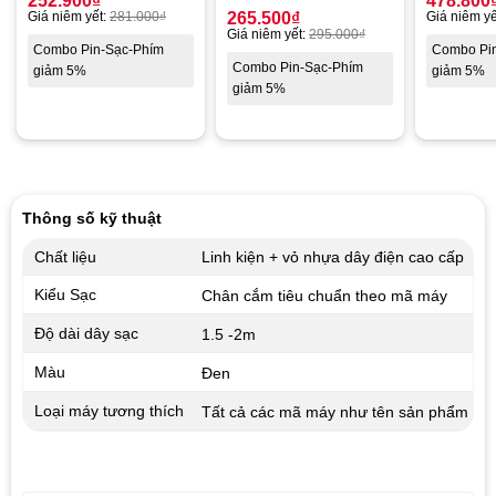
252.900
₫
478.800
Giá niêm yết:
281.000
₫
265.500
₫
Giá niêm yế
Giá niêm yết:
295.000
₫
Combo Pin-Sạc-Phím
Combo Pi
Combo Pin-Sạc-Phím
giảm 5%
giảm 5%
giảm 5%
Thông số kỹ thuật
Chất liệu
Linh kiện + vỏ nhựa dây điện cao cấp
Kiểu Sạc
Chân cắm tiêu chuẩn theo mã máy
Độ dài dây sạc
1.5 -2m
Màu
Đen
Loại máy tương thích
Tất cả các mã máy như tên sản phẩm