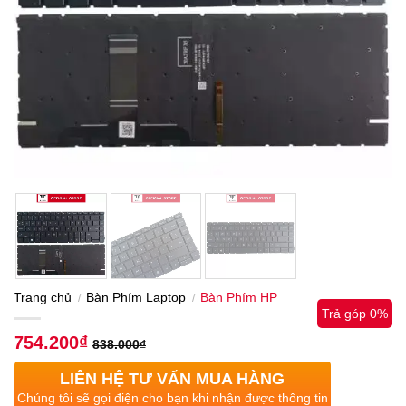
Trang chủ
Bàn Phím Laptop
Bàn Phím HP
/
/
Trả góp 0%
754.200
₫
838.000
₫
LIÊN HỆ TƯ VẤN MUA HÀNG
Chúng tôi sẽ gọi điện cho bạn khi nhận được thông tin