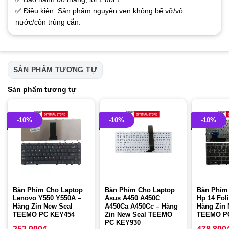
✅ Điều kiện: Sản phẩm nguyên vẹn không bể vỡ/vô
nước/côn trùng cắn.
SẢN PHẨM TƯƠNG TỰ
Sản phẩm tương tự
-10%
-10%
-10%
Bàn Phím Cho Laptop
Bàn Phím Cho Laptop
Bàn Phím
Lenovo Y550 Y550A –
Asus A450 A450C
Hp 14 Fol
Hàng Zin New Seal
A450Ca A450Cc – Hàng
Hàng Zin 
TEEMO PC KEY454
Zin New Seal TEEMO
TEEMO P
PC KEY930