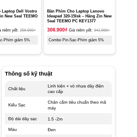
Laptop Dell Vostro
Bàn Phím Cho Laptop Lenovo
Zin New Seal TEEMO
Ideapad 320-15Isk – Hàng Zin New
Seal TEEMO PC KEY1377
306.900
₫
á niêm yết:
256.000
₫
Giá niêm yết:
341.000
₫
ạc-Phím giảm 5%
Combo Pin-Sạc-Phím giảm 5%
Thông số kỹ thuật
Linh kiện + vỏ nhựa dây điện
Chất liệu
cao cấp
Chân cắm tiêu chuẩn theo mã
Kiểu Sạc
máy
Độ dài dây sạc
1.5 -2m
Màu
Đen