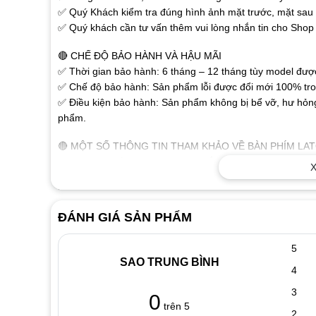
✅ Quý Khách kiểm tra đúng hình ảnh mặt trước, mặt sau r
✅ Quý khách cần tư vấn thêm vui lòng nhắn tin cho Shop 
🔴 CHẾ ĐỘ BẢO HÀNH VÀ HẬU MÃI
✅ Thời gian bảo hành: 6 tháng – 12 tháng tùy model được 
✅ Chế độ bảo hành: Sản phẩm lỗi được đổi mới 100% tron
✅ Điều kiện bảo hành: Sản phẩm không bị bể vỡ, hư hỏng
phẩm.
🔴 MỘT SỐ THÔNG TIN THAM KHẢO VỀ BÀN PHÍM LA
✅ Các chữ, số trên phím được khắc nổi bằng công nghệ ca
X
✅ Sử dụng đầu cáp thông dụng dành cho laptop, người dù
không cần phải cài đặt. Sản phẩm tương thích tốt với tất 
✅ Thiết kế như bàn phím gốc, tháo ra là thay được ngay.
ĐÁNH GIÁ SẢN PHẨM
🔴 DẤU HIỆU NHẬN BIẾT KHI BÀN PHÍM LAPTOP BỊ H
5
✅ Khi đánh máy màn hình xuất hiện các ký tự lạ như:
SAO TRUNG BÌNH
✅ Liệt phím biểu hiện có phím đánh được có phím không đ
4
chữ nào
3
0
✅ Chạm phím thì tình trạng lại khác. Khi mở máy lên chúng
trên 5
2
Khi vào Windows phím bị chạm chạy hoài không gõ được