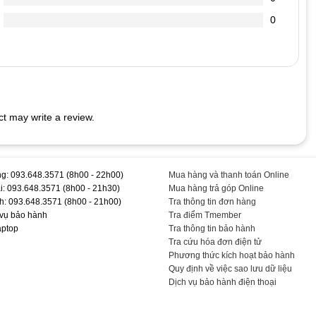
. Bạn mở Word ra gõ chữ sẽ thấy.
0
ào hết.
 LAPTOP
rên phím sẽ thu hút lũ kiến đến “cắn phá” bàn phím laptop của
t may write a review.
ềm để quét sạch bụi bám dưới các khe phím.
c vừa đủ không cần phải quá mạnh. Việc bạn gõ quá mạnh có thể
 cao. Thấm cồn lên mảnh vải mềm để lau bề mặt từng phím. Sau khi
g: 093.648.3571 (8h00 - 22h00)
Mua hàng và thanh toán Online
i: 093.648.3571 (8h00 - 21h30)
Mua hàng trả góp Online
Chính #Hãng #T #TEEMO #PC #KEY1291
h: 093.648.3571 (8h00 - 21h00)
Tra thông tin đơn hàng
 vụ bảo hành
Tra điểm Tmember
aptop
Tra thông tin bảo hành
Tra cứu hóa đơn điện tử
Phương thức kích hoạt bảo hành
Quy định về việc sao lưu dữ liệu
Dịch vụ bảo hành điện thoại