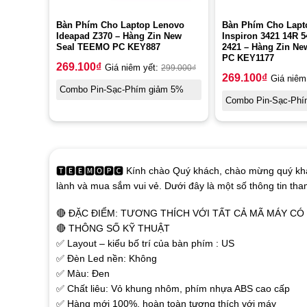
Bàn Phím Cho Laptop Lenovo
Bàn Phím Cho Lapto
Ideapad Z370 – Hàng Zin New
Inspiron 3421 14R 5
Seal TEEMO PC KEY887
2421 – Hàng Zin N
PC KEY1177
269.100
₫
Giá niêm yết:
299.000
₫
269.100
₫
Giá niêm
Combo Pin-Sạc-Phím giảm 5%
Combo Pin-Sạc-Phí
🆃🅴🅴🅼🅾🅿🅲 Kính chào Quý khách, chào mừng quý khá
lành và mua sắm vui vẻ. Dưới đây là một số thông tin th
🔴 ĐẶC ĐIỂM: TƯƠNG THÍCH VỚI TẤT CẢ MÃ MÁY C
🔴 THÔNG SỐ KỸ THUẬT
✅ Layout – kiểu bố trí của bàn phím : US
✅ Đèn Led nền: Không
✅ Màu: Đen
✅ Chất liêu: Vỏ khung nhôm, phím nhựa ABS cao cấp
✅ Hàng mới 100%, hoàn toàn tương thích với máy