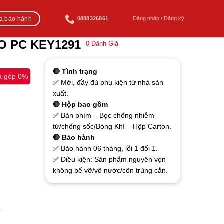
ra bảo hành
0888326861
Đăng nhập / Đăng ký
MO PC KEY1291
0
Đánh Giá
🔴 Tình trạng
ả góp 0%
✅ Mới, đầy đủ phụ kiện từ nhà sản
xuất.
🔴 Hộp bao gồm
✅ Bàn phím – Bọc chống nhiễm
từ/chống sốc/Bóng Khí – Hộp Carton.
🔴 Bảo hành
✅ Bảo hành 06 tháng, lỗi 1 đổi 1.
✅ Điều kiện: Sản phẩm nguyên vẹn
không bể vỡ/vô nước/côn trùng cắn.
c