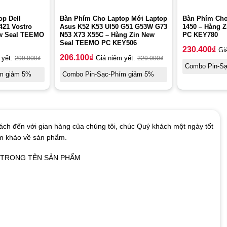
p Dell
Bàn Phím Cho Laptop Mới Laptop
Bàn Phím Cho 
421 Vostro
Asus K52 K53 Ul50 G51 G53W G73
1450 – Hàng 
ew Seal TEEMO
N53 X73 X55C – Hàng Zin New
PC KEY780
Seal TEEMO PC KEY506
230.400
₫
Gi
206.100
₫
 yết:
299.000
₫
Giá niêm yết:
229.000
₫
Combo Pin-S
m giảm 5%
Combo Pin-Sạc-Phím giảm 5%
ch đến với gian hàng của chúng tôi, chúc Quý khách một ngày tốt
am khảo về sản phẩm.
Ó TRONG TÊN SẢN PHẨM