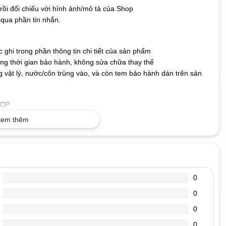
ồi đối chiếu với hình ảnh/mô tả của Shop
qua phần tin nhắn.
ghi trong phần thông tin chi tiết của sản phẩm
g thời gian bảo hành, không sửa chữa thay thế
 vật lý, nước/côn trùng vào, và còn tem bảo hành dán trên sản
TOP
o nên không lo bị nhòe hay mất nét, bền bỉ với thời gian.
em thêm
ng có thể kết nối bàn phím với máy tính và sử dụng ngay mà
cả hệ điều hành hiện nay.
 Phím có độ nhạy và độ nảy tốt giúp gõ nhanh và chính xác
ỎNG
0
 hhhhhhhhh, mmmmmm……… xuất hiện liền mạch.
ánh được. Có lúc đánh thì hiện ra chữ có lúc đánh không hiện ra
0
0
 ta nghe tiếng kêu tít tít kéo dài, máy boot vào windown rất chậm.
0
.