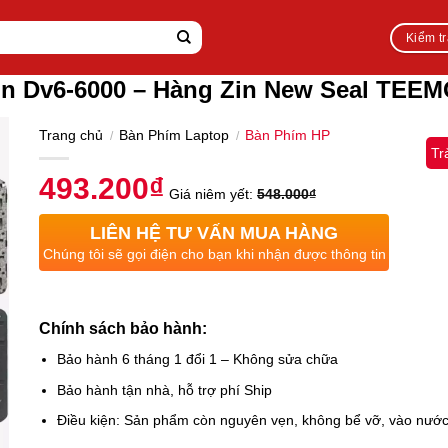
Kiểm t
on Dv6-6000 – Hàng Zin New Seal TEE
Trang chủ
Bàn Phím Laptop
Bàn Phím HP
/
/
Tr
493.200
₫
Giá niêm yết:
548.000
₫
LIÊN HỆ TƯ VẤN MUA HÀNG
Chúng tôi sẽ gọi điện cho bạn khi nhận được thông tin
Chính sách bảo hành:
Bảo hành 6 tháng 1 đổi 1 – Không sửa chữa
Bảo hành tận nhà, hỗ trợ phí Ship
Điều kiện: Sản phẩm còn nguyên vẹn, không bể vỡ, vào nướ