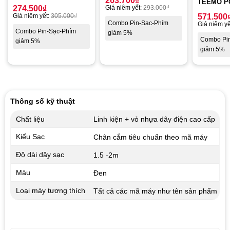
263.700
₫
TEEMO P
274.500
₫
Giá niêm yết:
293.000
₫
Giá niêm yết:
305.000
₫
571.500
Combo Pin-Sạc-Phím
Giá niêm yế
Combo Pin-Sạc-Phím
giảm 5%
Combo Pi
giảm 5%
giảm 5%
Thông số kỹ thuật
Chất liệu
Linh kiện + vỏ nhựa dây điện cao cấp
Kiểu Sạc
Chân cắm tiêu chuẩn theo mã máy
Độ dài dây sạc
1.5 -2m
Màu
Đen
Loại máy tương thích
Tất cả các mã máy như tên sản phẩm