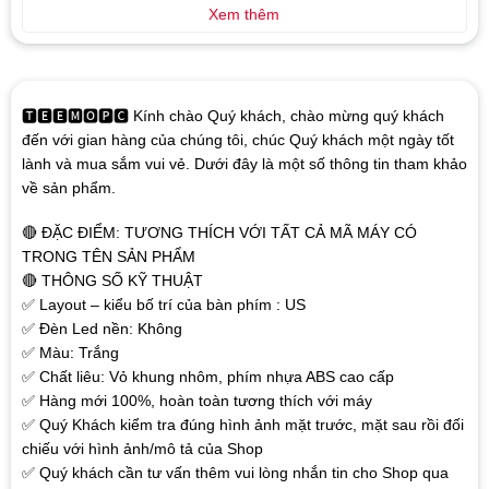
Xem thêm
🆃🅴🅴🅼🅾🅿🅲 Kính chào Quý khách, chào mừng quý khách
đến với gian hàng của chúng tôi, chúc Quý khách một ngày tốt
lành và mua sắm vui vẻ. Dưới đây là một số thông tin tham khảo
về sản phẩm.
🔴 ĐẶC ĐIỂM: TƯƠNG THÍCH VỚI TẤT CẢ MÃ MÁY CÓ
TRONG TÊN SẢN PHẨM
🔴 THÔNG SỐ KỸ THUẬT
✅ Layout – kiểu bố trí của bàn phím : US
✅ Đèn Led nền: Không
✅ Màu: Trắng
✅ Chất liêu: Vỏ khung nhôm, phím nhựa ABS cao cấp
✅ Hàng mới 100%, hoàn toàn tương thích với máy
✅ Quý Khách kiểm tra đúng hình ảnh mặt trước, mặt sau rồi đối
chiếu với hình ảnh/mô tả của Shop
✅ Quý khách cần tư vấn thêm vui lòng nhắn tin cho Shop qua