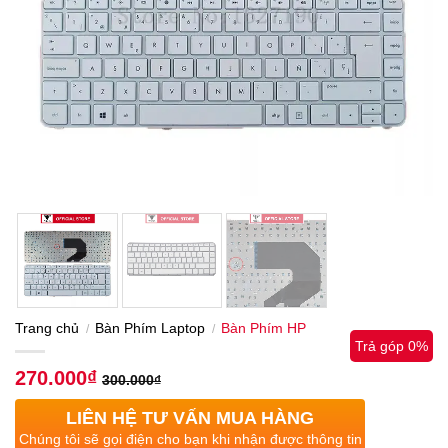
Trang chủ
Bàn Phím Laptop
Bàn Phím HP
/
/
Trả góp 0%
270.000
₫
300.000
₫
LIÊN HỆ TƯ VẤN MUA HÀNG
Chúng tôi sẽ gọi điện cho bạn khi nhận được thông tin