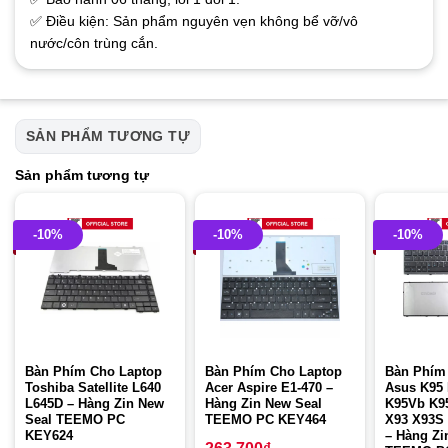
✅ Điều kiện: Sản phẩm nguyên vẹn không bể vỡ/vô
nước/côn trùng cắn.
SẢN PHẨM TƯƠNG TỰ
Sản phẩm tương tự
-10%
-10%
-10%
Bàn Phím Cho Laptop
Bàn Phím Cho Laptop
Bàn Phím
Toshiba Satellite L640
Acer Aspire E1-470 –
Asus K95
L645D – Hàng Zin New
Hàng Zin New Seal
K95Vb K9
Seal TEEMO PC
TEEMO PC KEY464
X93 X93S
KEY624
– Hàng Zi