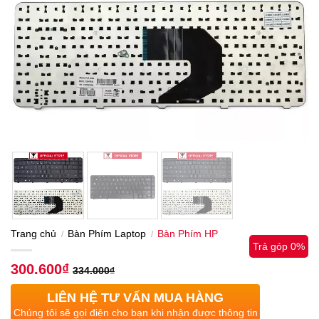
Trang chủ
Bàn Phím Laptop
Bàn Phím HP
/
/
Trả góp 0%
300.600
₫
334.000
₫
LIÊN HỆ TƯ VẤN MUA HÀNG
Chúng tôi sẽ gọi điện cho bạn khi nhận được thông tin