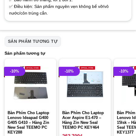
✅ Điều kiện: Sản phẩm nguyên vẹn không bể vỡ/vô
nước/côn trùng cắn.
SẢN PHẨM TƯƠNG TỰ
Sản phẩm tương tự
-10%
-10%
-10%
Bàn Phím Cho Laptop
Bàn Phím Cho Laptop
Bàn Phím
Lenovo Ideapad G400
Acer Aspire E1-470 –
Lenovo Id
G405 G410 – Hàng Zin
Hàng Zin New Seal
15Isk – H
New Seal TEEMO PC
TEEMO PC KEY464
Seal TEE
KEY288
KEY1377