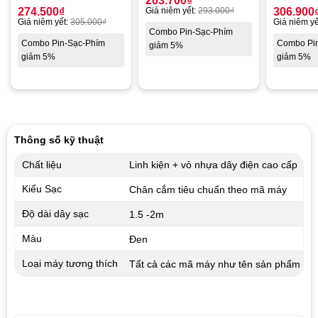
263.700
₫
274.500
₫
Giá niêm yết:
293.000
₫
306.900
Giá niêm yết:
305.000
₫
Giá niêm yế
Combo Pin-Sạc-Phím
Combo Pin-Sạc-Phím
Combo Pi
giảm 5%
giảm 5%
giảm 5%
Thông số kỹ thuật
Chất liệu
Linh kiện + vỏ nhựa dây điện cao cấp
Kiểu Sạc
Chân cắm tiêu chuẩn theo mã máy
Độ dài dây sạc
1.5 -2m
Màu
Đen
Loại máy tương thích
Tất cả các mã máy như tên sản phẩm