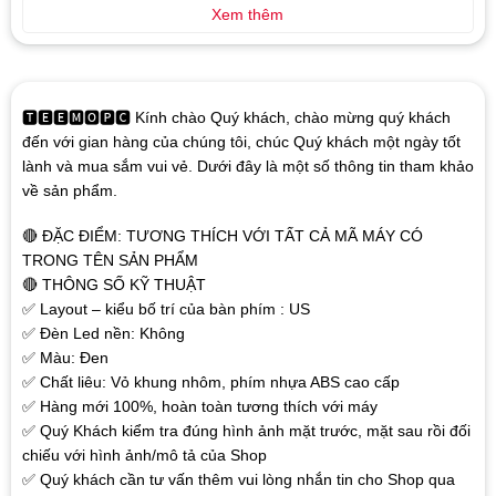
Xem thêm
🆃🅴🅴🅼🅾🅿🅲 Kính chào Quý khách, chào mừng quý khách
đến với gian hàng của chúng tôi, chúc Quý khách một ngày tốt
lành và mua sắm vui vẻ. Dưới đây là một số thông tin tham khảo
về sản phẩm.
🔴 ĐẶC ĐIỂM: TƯƠNG THÍCH VỚI TẤT CẢ MÃ MÁY CÓ
TRONG TÊN SẢN PHẨM
🔴 THÔNG SỐ KỸ THUẬT
✅ Layout – kiểu bố trí của bàn phím : US
✅ Đèn Led nền: Không
✅ Màu: Đen
✅ Chất liêu: Vỏ khung nhôm, phím nhựa ABS cao cấp
✅ Hàng mới 100%, hoàn toàn tương thích với máy
✅ Quý Khách kiểm tra đúng hình ảnh mặt trước, mặt sau rồi đối
chiếu với hình ảnh/mô tả của Shop
✅ Quý khách cần tư vấn thêm vui lòng nhắn tin cho Shop qua