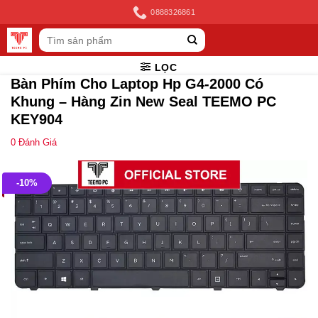
Skip
0888326861
to
Tìm
content
kiếm:
LỌC
Bàn Phím Cho Laptop Hp G4-2000 Có
Khung – Hàng Zin New Seal TEEMO PC
KEY904
0
Đánh Giá
-10%