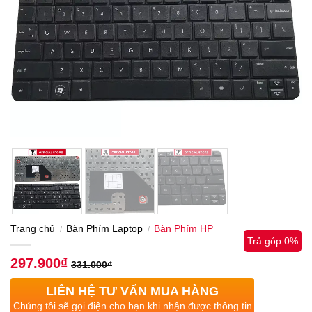
Trang chủ
Bàn Phím Laptop
Bàn Phím HP
/
/
Trả góp 0%
297.900
₫
331.000
₫
LIÊN HỆ TƯ VẤN MUA HÀNG
Chúng tôi sẽ gọi điện cho bạn khi nhận được thông tin