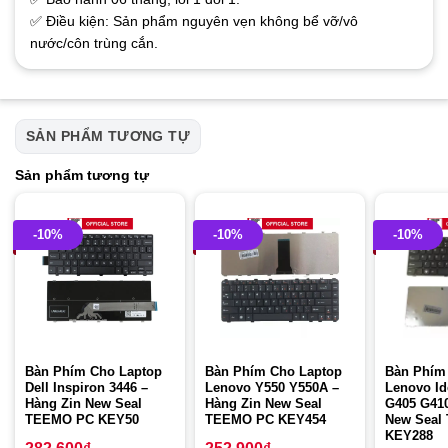
✅ Điều kiện: Sản phẩm nguyên vẹn không bể vỡ/vô
nước/côn trùng cắn.
SẢN PHẨM TƯƠNG TỰ
Sản phẩm tương tự
-10%
-10%
-10%
Bàn Phím Cho Laptop
Bàn Phím Cho Laptop
Bàn Phím
Dell Inspiron 3446 –
Lenovo Y550 Y550A –
Lenovo I
Hàng Zin New Seal
Hàng Zin New Seal
G405 G410
TEEMO PC KEY50
TEEMO PC KEY454
New Seal
KEY288