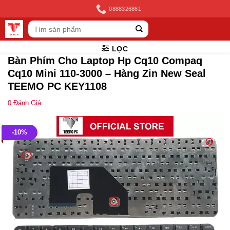
Skip
0888326861
to
Tìm
content
kiếm:
LỌC
Bàn Phím Cho Laptop Hp Cq10 Compaq
Cq10 Mini 110-3000 – Hàng Zin New Seal
TEEMO PC KEY1108
0
Đánh Giá
-10%