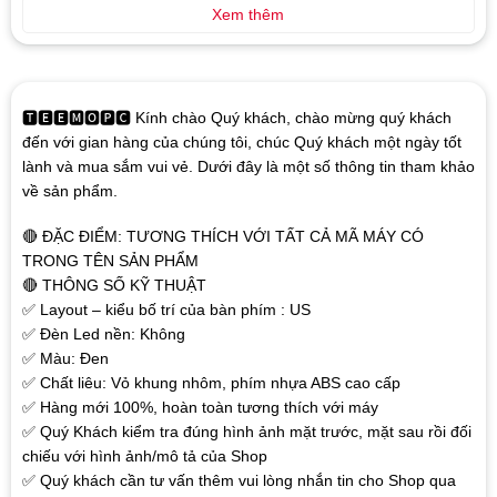
Xem thêm
🆃🅴🅴🅼🅾🅿🅲 Kính chào Quý khách, chào mừng quý khách
đến với gian hàng của chúng tôi, chúc Quý khách một ngày tốt
lành và mua sắm vui vẻ. Dưới đây là một số thông tin tham khảo
về sản phẩm.
🔴 ĐẶC ĐIỂM: TƯƠNG THÍCH VỚI TẤT CẢ MÃ MÁY CÓ
TRONG TÊN SẢN PHẨM
🔴 THÔNG SỐ KỸ THUẬT
✅ Layout – kiểu bố trí của bàn phím : US
✅ Đèn Led nền: Không
✅ Màu: Đen
✅ Chất liêu: Vỏ khung nhôm, phím nhựa ABS cao cấp
✅ Hàng mới 100%, hoàn toàn tương thích với máy
✅ Quý Khách kiểm tra đúng hình ảnh mặt trước, mặt sau rồi đối
chiếu với hình ảnh/mô tả của Shop
✅ Quý khách cần tư vấn thêm vui lòng nhắn tin cho Shop qua