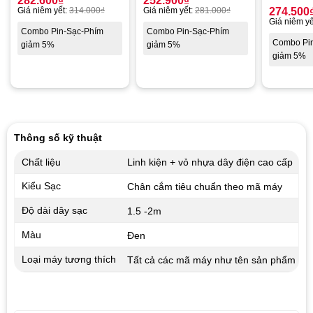
282.600
₫
252.900
₫
Giá niêm yết:
314.000
₫
Giá niêm yết:
281.000
₫
274.500
Giá niêm yế
Combo Pin-Sạc-Phím
Combo Pin-Sạc-Phím
Combo Pi
giảm 5%
giảm 5%
giảm 5%
Thông số kỹ thuật
Chất liệu
Linh kiện + vỏ nhựa dây điện cao cấp
Kiểu Sạc
Chân cắm tiêu chuẩn theo mã máy
Độ dài dây sạc
1.5 -2m
Màu
Đen
Loại máy tương thích
Tất cả các mã máy như tên sản phẩm