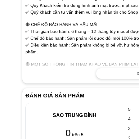
✅ Quý Khách kiểm tra đúng hình ảnh mặt trước, mặt sau r
✅ Quý khách cần tư vấn thêm vui lòng nhắn tin cho Shop 
🔴 CHẾ ĐỘ BẢO HÀNH VÀ HẬU MÃI
✅ Thời gian bảo hành: 6 tháng – 12 tháng tùy model được 
✅ Chế độ bảo hành: Sản phẩm lỗi được đổi mới 100% tron
✅ Điều kiện bảo hành: Sản phẩm không bị bể vỡ, hư hỏng
phẩm.
🔴 MỘT SỐ THÔNG TIN THAM KHẢO VỀ BÀN PHÍM LA
✅ Các chữ, số trên phím được khắc nổi bằng công nghệ ca
X
✅ Sử dụng đầu cáp thông dụng dành cho laptop, người dù
không cần phải cài đặt. Sản phẩm tương thích tốt với tất 
✅ Thiết kế như bàn phím gốc, tháo ra là thay được ngay.
ĐÁNH GIÁ SẢN PHẨM
🔴 DẤU HIỆU NHẬN BIẾT KHI BÀN PHÍM LAPTOP BỊ H
5
✅ Khi đánh máy màn hình xuất hiện các ký tự lạ như:
SAO TRUNG BÌNH
✅ Liệt phím biểu hiện có phím đánh được có phím không đ
4
chữ nào
3
0
✅ Chạm phím thì tình trạng lại khác. Khi mở máy lên chúng
trên 5
2
Khi vào Windows phím bị chạm chạy hoài không gõ được