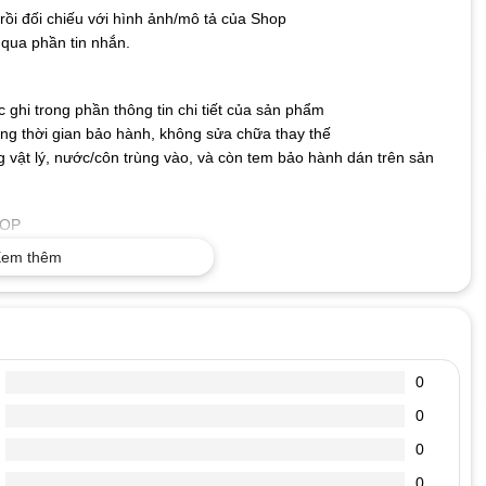
ồi đối chiếu với hình ảnh/mô tả của Shop
qua phần tin nhắn.
ghi trong phần thông tin chi tiết của sản phẩm
g thời gian bảo hành, không sửa chữa thay thế
 vật lý, nước/côn trùng vào, và còn tem bảo hành dán trên sản
TOP
o nên không lo bị nhòe hay mất nét, bền bỉ với thời gian.
em thêm
ng có thể kết nối bàn phím với máy tính và sử dụng ngay mà
cả hệ điều hành hiện nay.
 Phím có độ nhạy và độ nảy tốt giúp gõ nhanh và chính xác
ỎNG
0
 hhhhhhhhh, mmmmmm……… xuất hiện liền mạch.
ánh được. Có lúc đánh thì hiện ra chữ có lúc đánh không hiện ra
0
0
 ta nghe tiếng kêu tít tít kéo dài, máy boot vào windown rất chậm.
0
.