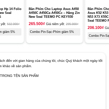
p Hp 14 Folio
Bàn Phím Cho Laptop Asus A450
Bàn Phím Cho
ew Seal
A450C A450Ca A450Cc – Hàng Zin
Asus K52 K53
6
New Seal TEEMO PC KEY930
N53 X73 X55C
Seal TEEMO 
265.500
₫
 yết:
532.000
₫
Giá niêm yết:
295.000
₫
206.100
₫
Gi
m giảm 5%
Combo Pin-Sạc-Phím giảm 5%
Combo Pin-S
ch đến với gian hàng của chúng tôi, chúc Quý khách một ngày tốt
am khảo về sản phẩm.
Ó TRONG TÊN SẢN PHẨM