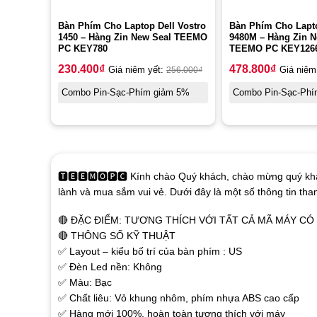
Bàn Phím Cho Laptop Dell Vostro
Bàn Phím Cho Lapto
1450 – Hàng Zin New Seal TEEMO
9480M – Hàng Zin N
PC KEY780
TEEMO PC KEY126
230.400
₫
478.800
₫
Giá niêm yết:
256.000
₫
Giá niêm
Combo Pin-Sạc-Phím giảm 5%
Combo Pin-Sạc-Phí
🆃🅴🅴🅼🅾🅿🅲 Kính chào Quý khách, chào mừng quý khá
lành và mua sắm vui vẻ. Dưới đây là một số thông tin th
🔴 ĐẶC ĐIỂM: TƯƠNG THÍCH VỚI TẤT CẢ MÃ MÁY C
🔴 THÔNG SỐ KỸ THUẬT
✅ Layout – kiểu bố trí của bàn phím : US
✅ Đèn Led nền: Không
✅ Màu: Bạc
✅ Chất liêu: Vỏ khung nhôm, phím nhựa ABS cao cấp
✅ Hàng mới 100%, hoàn toàn tương thích với máy