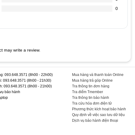
. Bạn mở Word ra gõ chữ sẽ thấy.
0
ào hết.
 LAPTOP
rên phím sẽ thu hút lũ kiến đến “cắn phá” bàn phím laptop của
t may write a review.
ềm để quét sạch bụi bám dưới các khe phím.
c vừa đủ không cần phải quá mạnh. Việc bạn gõ quá mạnh có thể
 cao. Thấm cồn lên mảnh vải mềm để lau bề mặt từng phím. Sau khi
g: 093.648.3571 (8h00 - 22h00)
Mua hàng và thanh toán Online
i: 093.648.3571 (8h00 - 21h30)
Mua hàng trả góp Online
 #Hãng #T #TEEMO #PC #KEY426
h: 093.648.3571 (8h00 - 21h00)
Tra thông tin đơn hàng
 vụ bảo hành
Tra điểm Tmember
aptop
Tra thông tin bảo hành
Tra cứu hóa đơn điện tử
Phương thức kích hoạt bảo hành
Quy định về việc sao lưu dữ liệu
Dịch vụ bảo hành điện thoại