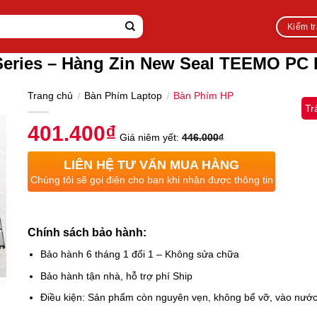
Kiểm t
Series – Hàng Zin New Seal TEEMO PC
Trang chủ
Bàn Phím Laptop
Bàn Phím HP
/
/
Tr
401.400
₫
Giá niêm yết:
446.000
₫
LIÊN HỆ TƯ VẤN MUA HÀNG
Chúng tôi sẽ gọi điện cho bạn khi nhận được thông tin
Chính sách bảo hành:
Bảo hành 6 tháng 1 đổi 1 – Không sửa chữa
Bảo hành tận nhà, hỗ trợ phí Ship
Điều kiện: Sản phẩm còn nguyên vẹn, không bể vỡ, vào nướ