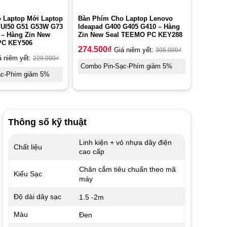
 Laptop Mới Laptop
Bàn Phím Cho Laptop Lenovo
 Ul50 G51 G53W G73
Ideapad G400 G405 G410 – Hàng
 – Hàng Zin New
Zin New Seal TEEMO PC KEY288
PC KEY506
274.500
₫
Giá niêm yết:
305.000
₫
á niêm yết:
229.000
₫
Combo Pin-Sạc-Phím giảm 5%
ạc-Phím giảm 5%
Thông số kỹ thuật
Linh kiện + vỏ nhựa dây điện
Chất liệu
cao cấp
Chân cắm tiêu chuẩn theo mã
Kiểu Sạc
máy
Độ dài dây sạc
1.5 -2m
Màu
Đen