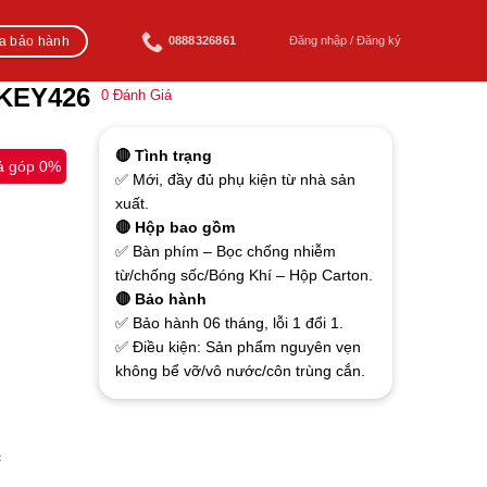
ra bảo hành
0888326861
Đăng nhập / Đăng ký
 KEY426
0
Đánh Giá
🔴 Tình trạng
ả góp 0%
✅ Mới, đầy đủ phụ kiện từ nhà sản
xuất.
🔴 Hộp bao gồm
✅ Bàn phím – Bọc chống nhiễm
từ/chống sốc/Bóng Khí – Hộp Carton.
🔴 Bảo hành
✅ Bảo hành 06 tháng, lỗi 1 đổi 1.
✅ Điều kiện: Sản phẩm nguyên vẹn
không bể vỡ/vô nước/côn trùng cắn.
c