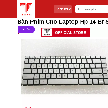
Skip
Tìm
to
Danh mục
kiếm:
content
Bàn Phím Cho Laptop Hp 14-Bf 
-10%