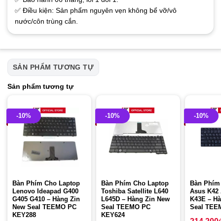
✅ Điều kiện: Sản phẩm nguyên vẹn không bể vỡ/vô
nước/côn trùng cắn.
SẢN PHẨM TƯƠNG TỰ
Sản phẩm tương tự
-10%
-10%
-10%
Bàn Phím Cho Laptop
Bàn Phím Cho Laptop
Bàn Phím
Lenovo Ideapad G400
Toshiba Satellite L640
Asus K42
G405 G410 – Hàng Zin
L645D – Hàng Zin New
K43E – Hà
New Seal TEEMO PC
Seal TEEMO PC
Seal TEE
KEY288
KEY624