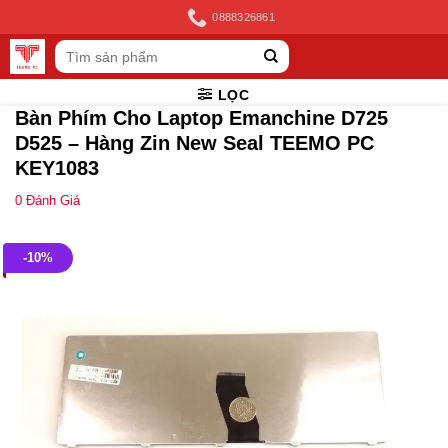
Skip
0888326861
to
Tìm
content
kiếm:
LỌC
Bàn Phím Cho Laptop Emanchine D725
D525 – Hàng Zin New Seal TEEMO PC
KEY1083
0
Đánh Giá
-10%