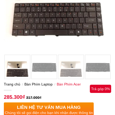
Trang chủ
Bàn Phím Laptop
Bàn Phím Acer
/
/
Trả góp 0%
285.300
₫
317.000
₫
LIÊN HỆ TƯ VẤN MUA HÀNG
Chúng tôi sẽ gọi điện cho bạn khi nhận được thông tin