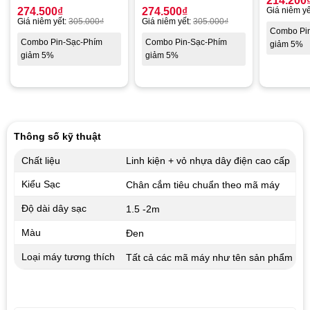
214.200
274.500
₫
274.500
₫
Giá niêm yế
Giá niêm yết:
305.000
₫
Giá niêm yết:
305.000
₫
Combo Pi
Combo Pin-Sạc-Phím
Combo Pin-Sạc-Phím
giảm 5%
giảm 5%
giảm 5%
Thông số kỹ thuật
Chất liệu
Linh kiện + vỏ nhựa dây điện cao cấp
Kiểu Sạc
Chân cắm tiêu chuẩn theo mã máy
Độ dài dây sạc
1.5 -2m
Màu
Đen
Loại máy tương thích
Tất cả các mã máy như tên sản phẩm