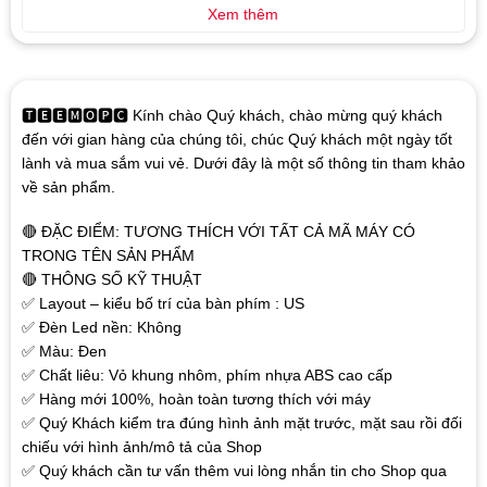
Xem thêm
🆃🅴🅴🅼🅾🅿🅲 Kính chào Quý khách, chào mừng quý khách
đến với gian hàng của chúng tôi, chúc Quý khách một ngày tốt
lành và mua sắm vui vẻ. Dưới đây là một số thông tin tham khảo
về sản phẩm.
🔴 ĐẶC ĐIỂM: TƯƠNG THÍCH VỚI TẤT CẢ MÃ MÁY CÓ
TRONG TÊN SẢN PHẨM
🔴 THÔNG SỐ KỸ THUẬT
✅ Layout – kiểu bố trí của bàn phím : US
✅ Đèn Led nền: Không
✅ Màu: Đen
✅ Chất liêu: Vỏ khung nhôm, phím nhựa ABS cao cấp
✅ Hàng mới 100%, hoàn toàn tương thích với máy
✅ Quý Khách kiểm tra đúng hình ảnh mặt trước, mặt sau rồi đối
chiếu với hình ảnh/mô tả của Shop
✅ Quý khách cần tư vấn thêm vui lòng nhắn tin cho Shop qua