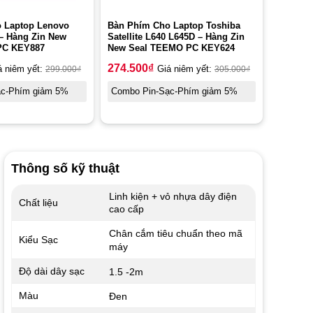
 Laptop Lenovo
Bàn Phím Cho Laptop Toshiba
 – Hàng Zin New
Satellite L640 L645D – Hàng Zin
PC KEY887
New Seal TEEMO PC KEY624
274.500
₫
á niêm yết:
299.000
₫
Giá niêm yết:
305.000
₫
ạc-Phím giảm 5%
Combo Pin-Sạc-Phím giảm 5%
Thông số kỹ thuật
Linh kiện + vỏ nhựa dây điện
Chất liệu
cao cấp
Chân cắm tiêu chuẩn theo mã
Kiểu Sạc
máy
Độ dài dây sạc
1.5 -2m
Màu
Đen