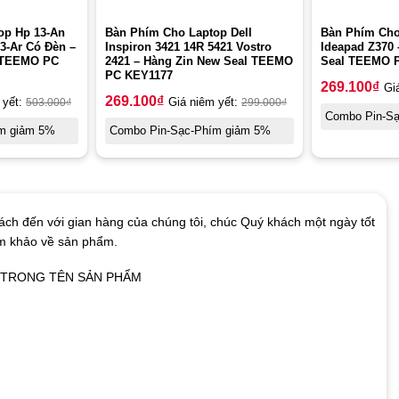
op Hp 13-An
Bàn Phím Cho Laptop Dell
Bàn Phím Cho
13-Ar Có Đèn –
Inspiron 3421 14R 5421 Vostro
Ideapad Z370
l TEEMO PC
2421 – Hàng Zin New Seal TEEMO
Seal TEEMO 
PC KEY1177
269.100
₫
Gi
269.100
₫
 yết:
503.000
₫
Giá niêm yết:
299.000
₫
Combo Pin-S
m giảm 5%
Combo Pin-Sạc-Phím giảm 5%
ch đến với gian hàng của chúng tôi, chúc Quý khách một ngày tốt
am khảo về sản phẩm.
Ó TRONG TÊN SẢN PHẨM