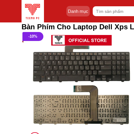
Skip
Tìm
to
Danh mục
kiếm:
content
Bàn Phím Cho Laptop Dell Xps 
-10%