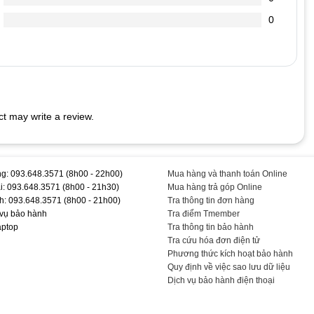
. Bạn mở Word ra gõ chữ sẽ thấy.
0
ào hết.
 LAPTOP
rên phím sẽ thu hút lũ kiến đến “cắn phá” bàn phím laptop của
t may write a review.
ềm để quét sạch bụi bám dưới các khe phím.
c vừa đủ không cần phải quá mạnh. Việc bạn gõ quá mạnh có thể
 cao. Thấm cồn lên mảnh vải mềm để lau bề mặt từng phím. Sau khi
g: 093.648.3571 (8h00 - 22h00)
Mua hàng và thanh toán Online
i: 093.648.3571 (8h00 - 21h30)
Mua hàng trả góp Online
#Hãng #T #TEEMO #PC #KEY1151
h: 093.648.3571 (8h00 - 21h00)
Tra thông tin đơn hàng
 vụ bảo hành
Tra điểm Tmember
aptop
Tra thông tin bảo hành
Tra cứu hóa đơn điện tử
Phương thức kích hoạt bảo hành
Quy định về việc sao lưu dữ liệu
Dịch vụ bảo hành điện thoại