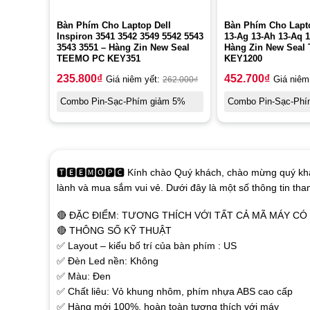
Bàn Phím Cho Laptop Dell
Bàn Phím Cho Lapt
Inspiron 3541 3542 3549 5542 5543
13-Ag 13-Ah 13-Aq 
3543 3551 – Hàng Zin New Seal
Hàng Zin New Sea
TEEMO PC KEY351
KEY1200
235.800
₫
452.700
₫
Giá niêm yết:
262.000
₫
Giá niêm
Combo Pin-Sạc-Phím giảm 5%
Combo Pin-Sạc-Phí
🆃🅴🅴🅼🅾🅿🅲 Kính chào Quý khách, chào mừng quý khá
lành và mua sắm vui vẻ. Dưới đây là một số thông tin th
🔴 ĐẶC ĐIỂM: TƯƠNG THÍCH VỚI TẤT CẢ MÃ MÁY C
🔴 THÔNG SỐ KỸ THUẬT
✅ Layout – kiểu bố trí của bàn phím : US
✅ Đèn Led nền: Không
✅ Màu: Đen
✅ Chất liêu: Vỏ khung nhôm, phím nhựa ABS cao cấp
✅ Hàng mới 100%, hoàn toàn tương thích với máy