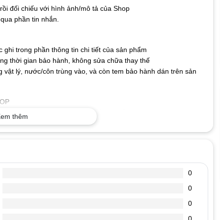
ồi đối chiếu với hình ảnh/mô tả của Shop
qua phần tin nhắn.
ghi trong phần thông tin chi tiết của sản phẩm
g thời gian bảo hành, không sửa chữa thay thế
 vật lý, nước/côn trùng vào, và còn tem bảo hành dán trên sản
TOP
o nên không lo bị nhòe hay mất nét, bền bỉ với thời gian.
em thêm
ng có thể kết nối bàn phím với máy tính và sử dụng ngay mà
cả hệ điều hành hiện nay.
 Phím có độ nhạy và độ nảy tốt giúp gõ nhanh và chính xác
ỎNG
0
 hhhhhhhhh, mmmmmm……… xuất hiện liền mạch.
ánh được. Có lúc đánh thì hiện ra chữ có lúc đánh không hiện ra
0
0
 ta nghe tiếng kêu tít tít kéo dài, máy boot vào windown rất chậm.
0
.