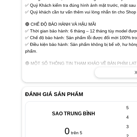
✅ Quý Khách kiểm tra đúng hình ảnh mặt trước, mặt sau r
✅ Quý khách cần tư vấn thêm vui lòng nhắn tin cho Shop 
🔴 CHẾ ĐỘ BẢO HÀNH VÀ HẬU MÃI
✅ Thời gian bảo hành: 6 tháng – 12 tháng tùy model được 
✅ Chế độ bảo hành: Sản phẩm lỗi được đổi mới 100% tron
✅ Điều kiện bảo hành: Sản phẩm không bị bể vỡ, hư hỏng
phẩm.
🔴 MỘT SỐ THÔNG TIN THAM KHẢO VỀ BÀN PHÍM LA
✅ Các chữ, số trên phím được khắc nổi bằng công nghệ ca
X
✅ Sử dụng đầu cáp thông dụng dành cho laptop, người dù
không cần phải cài đặt. Sản phẩm tương thích tốt với tất 
✅ Thiết kế như bàn phím gốc, tháo ra là thay được ngay.
ĐÁNH GIÁ SẢN PHẨM
🔴 DẤU HIỆU NHẬN BIẾT KHI BÀN PHÍM LAPTOP BỊ H
5
✅ Khi đánh máy màn hình xuất hiện các ký tự lạ như:
SAO TRUNG BÌNH
✅ Liệt phím biểu hiện có phím đánh được có phím không đ
4
chữ nào
3
0
✅ Chạm phím thì tình trạng lại khác. Khi mở máy lên chúng
trên 5
2
Khi vào Windows phím bị chạm chạy hoài không gõ được