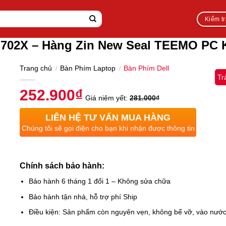
Kiểm t
L702X – Hàng Zin New Seal TEEMO PC
Trang chủ
Bàn Phím Laptop
Bàn Phím Dell
/
/
Tr
252.900
₫
Giá niêm yết:
281.000
₫
LIÊN HỆ TƯ VẤN MUA HÀNG
Chúng tôi sẽ gọi điện cho bạn khi nhận được thông tin
Chính sách bảo hành:
Bảo hành 6 tháng 1 đổi 1 – Không sửa chữa
Bảo hành tận nhà, hỗ trợ phí Ship
Điều kiện: Sản phẩm còn nguyên vẹn, không bể vỡ, vào nướ