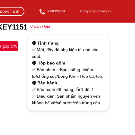
ra bảo hành
0888326861
Đăng nhập / Đăng ký
 KEY1151
0
Đánh Giá
🔴 Tình trạng
ả góp 0%
✅ Mới, đầy đủ phụ kiện từ nhà sản
xuất.
🔴 Hộp bao gồm
✅ Bàn phím – Bọc chống nhiễm
từ/chống sốc/Bóng Khí – Hộp Carton.
🔴 Bảo hành
✅ Bảo hành 06 tháng, lỗi 1 đổi 1.
✅ Điều kiện: Sản phẩm nguyên vẹn
không bể vỡ/vô nước/côn trùng cắn.
c