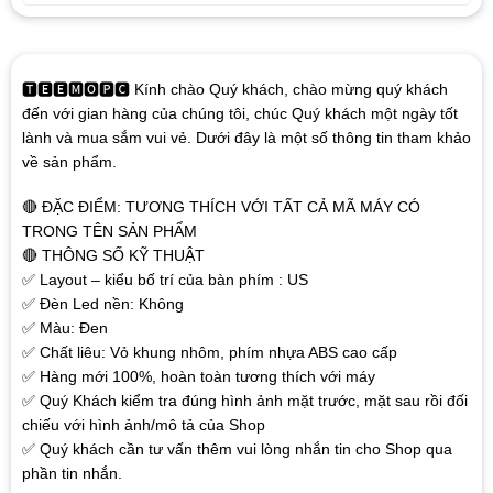
🆃🅴🅴🅼🅾🅿🅲 Kính chào Quý khách, chào mừng quý khách
đến với gian hàng của chúng tôi, chúc Quý khách một ngày tốt
lành và mua sắm vui vẻ. Dưới đây là một số thông tin tham khảo
về sản phẩm.
🔴 ĐẶC ĐIỂM: TƯƠNG THÍCH VỚI TẤT CẢ MÃ MÁY CÓ
TRONG TÊN SẢN PHẨM
🔴 THÔNG SỐ KỸ THUẬT
✅ Layout – kiểu bố trí của bàn phím : US
✅ Đèn Led nền: Không
✅ Màu: Đen
✅ Chất liêu: Vỏ khung nhôm, phím nhựa ABS cao cấp
✅ Hàng mới 100%, hoàn toàn tương thích với máy
✅ Quý Khách kiểm tra đúng hình ảnh mặt trước, mặt sau rồi đối
chiếu với hình ảnh/mô tả của Shop
✅ Quý khách cần tư vấn thêm vui lòng nhắn tin cho Shop qua
phần tin nhắn.