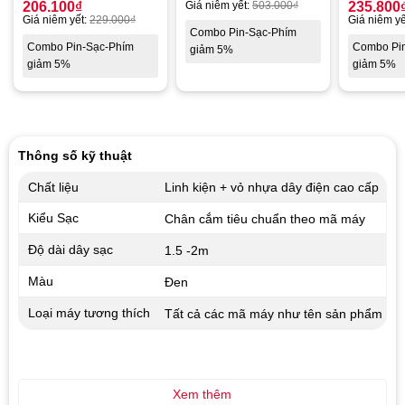
206.100
₫
Giá niêm yết:
503.000
₫
235.800
Giá niêm yết:
229.000
₫
Giá niêm yế
Combo Pin-Sạc-Phím
Combo Pin-Sạc-Phím
Combo Pi
giảm 5%
giảm 5%
giảm 5%
Thông số kỹ thuật
Chất liệu
Linh kiện + vỏ nhựa dây điện cao cấp
Kiểu Sạc
Chân cắm tiêu chuẩn theo mã máy
Độ dài dây sạc
1.5 -2m
Màu
Đen
Loại máy tương thích
Tất cả các mã máy như tên sản phẩm
Xem thêm