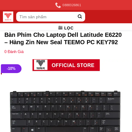
Skip
0888326861
to
Tìm
content
kiếm:
LỌC
Bàn Phím Cho Laptop Dell Latitude E6220
– Hàng Zin New Seal TEEMO PC KEY792
0
Đánh Giá
-10%