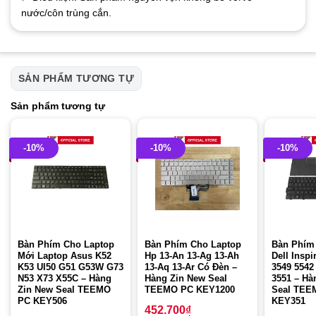
nước/côn trùng cắn.
SẢN PHẨM TƯƠNG TỰ
Sản phẩm tương tự
-10%
-10%
-10%
Bàn Phím Cho Laptop
Bàn Phím Cho Laptop
Bàn Phím
Mới Laptop Asus K52
Hp 13-An 13-Ag 13-Ah
Dell Inspi
K53 Ul50 G51 G53W G73
13-Aq 13-Ar Có Đèn –
3549 5542
N53 X73 X55C – Hàng
Hàng Zin New Seal
3551 – Hà
Zin New Seal TEEMO
TEEMO PC KEY1200
Seal TEE
PC KEY506
KEY351
452.700
₫