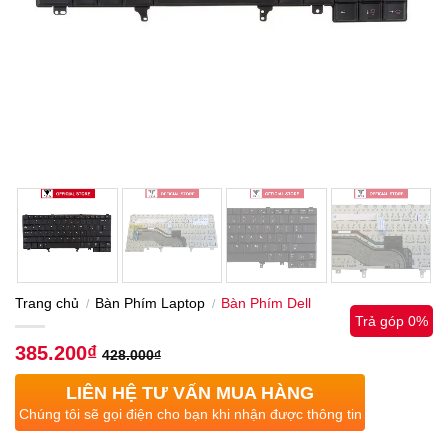
Trang chủ
Bàn Phím Laptop
Bàn Phím Dell
/
/
Trả góp 0%
385.200
₫
428.000
₫
LIÊN HỆ TƯ VẤN MUA HÀNG
Chúng tôi sẽ gọi điện cho bạn khi nhận được thông tin