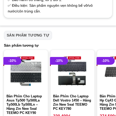
✅ Điều kiện: Sản phẩm nguyên vẹn không bể vỡ/vô
nước/côn trùng cắn.
SẢN PHẨM TƯƠNG TỰ
Sản phẩm tương tự
-10%
-10%
-10%
Bàn Phím Cho Laptop
Bàn Phím Cho Laptop
Bàn Phím
Asus Tp500 Tp500La
Dell Vostro 1450 – Hàng
Hp Cq43 G
Tp500Lb Tp500Ln –
Zin New Seal TEEMO
Hàng Zin 
Hàng Zin New Seal
PC KEY780
TEEMO P
TEEMO PC KEY90