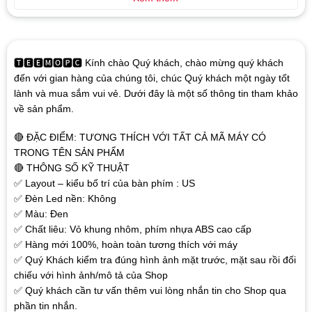
🆃🅴🅴🅼🅾🅿🅲 Kính chào Quý khách, chào mừng quý khách
đến với gian hàng của chúng tôi, chúc Quý khách một ngày tốt
lành và mua sắm vui vẻ. Dưới đây là một số thông tin tham khảo
về sản phẩm.
🔴 ĐẶC ĐIỂM: TƯƠNG THÍCH VỚI TẤT CẢ MÃ MÁY CÓ
TRONG TÊN SẢN PHẨM
🔴 THÔNG SỐ KỸ THUẬT
✅ Layout – kiểu bố trí của bàn phím : US
✅ Đèn Led nền: Không
✅ Màu: Đen
✅ Chất liêu: Vỏ khung nhôm, phím nhựa ABS cao cấp
✅ Hàng mới 100%, hoàn toàn tương thích với máy
✅ Quý Khách kiểm tra đúng hình ảnh mặt trước, mặt sau rồi đối
chiếu với hình ảnh/mô tả của Shop
✅ Quý khách cần tư vấn thêm vui lòng nhắn tin cho Shop qua
phần tin nhắn.