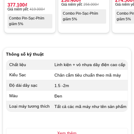
230.400
₫
274.500
377.100
₫
Giá niêm yết:
256.000
₫
Giá niêm yế
Giá niêm yết:
419.000
₫
Combo Pin-Sạc-Phím
Combo Pi
Combo Pin-Sạc-Phím
giảm 5%
giảm 5%
giảm 5%
Thông số kỹ thuật
Chất liệu
Linh kiện + vỏ nhựa dây điện cao cấp
Kiểu Sạc
Chân cắm tiêu chuẩn theo mã máy
Độ dài dây sạc
1.5 -2m
Màu
Đen
Loại máy tương thích
Tất cả các mã máy như tên sản phẩm
Xem thêm