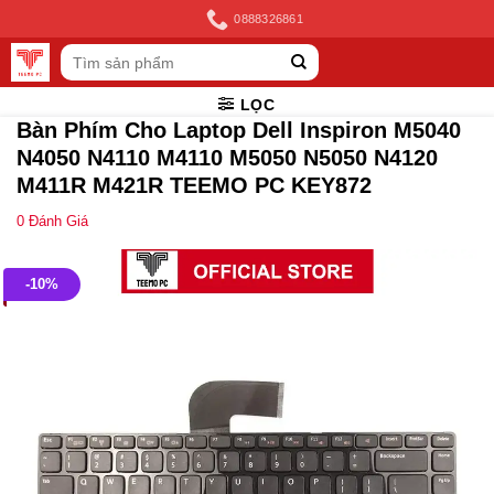
Skip
0888326861
to
Tìm
content
kiếm:
LỌC
Bàn Phím Cho Laptop Dell Inspiron M5040
N4050 N4110 M4110 M5050 N5050 N4120
M411R M421R TEEMO PC KEY872
0
Đánh Giá
-10%