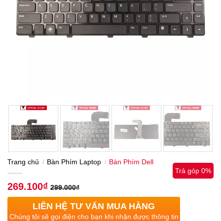
Trang chủ
Bàn Phím Laptop
Bàn Phím Dell
/
/
Trả góp 0%
269.100
₫
299.000
₫
LIÊN HỆ TƯ VẤN MUA HÀNG
Chúng tôi sẽ gọi điện cho bạn khi nhận được thông tin