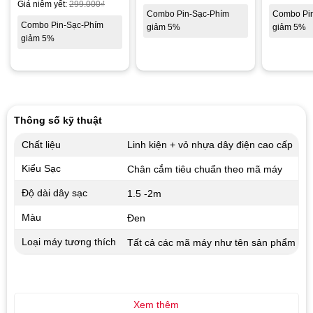
Giá niêm yết:
299.000
₫
Combo Pin-Sạc-Phím
Combo Pi
Combo Pin-Sạc-Phím
giảm 5%
giảm 5%
giảm 5%
Thông số kỹ thuật
Chất liệu
Linh kiện + vỏ nhựa dây điện cao cấp
Kiểu Sạc
Chân cắm tiêu chuẩn theo mã máy
Độ dài dây sạc
1.5 -2m
Màu
Đen
Loại máy tương thích
Tất cả các mã máy như tên sản phẩm
Xem thêm