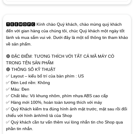
🆃🅴🅴🅼🅾🅿🅲 Kính chào Quý khách, chào mừng quý khách
đến với gian hàng của chúng tôi, chúc Quý khách một ngày tốt
lành và mua sắm vui vẻ. Dưới đây là một số thông tin tham khảo
về sản phẩm.
🔴 ĐẶC ĐIỂM: TƯƠNG THÍCH VỚI TẤT CẢ MÃ MÁY CÓ
TRONG TÊN SẢN PHẨM
🔴 THÔNG SỐ KỸ THUẬT
✅ Layout – kiểu bố trí của bàn phím : US
✅ Đèn Led nền: Không
✅ Màu: Đen
✅ Chất liêu: Vỏ khung nhôm, phím nhựa ABS cao cấp
✅ Hàng mới 100%, hoàn toàn tương thích với máy
✅ Quý Khách kiểm tra đúng hình ảnh mặt trước, mặt sau rồi đối
chiếu với hình ảnh/mô tả của Shop
✅ Quý khách cần tư vấn thêm vui lòng nhắn tin cho Shop qua
phần tin nhắn.