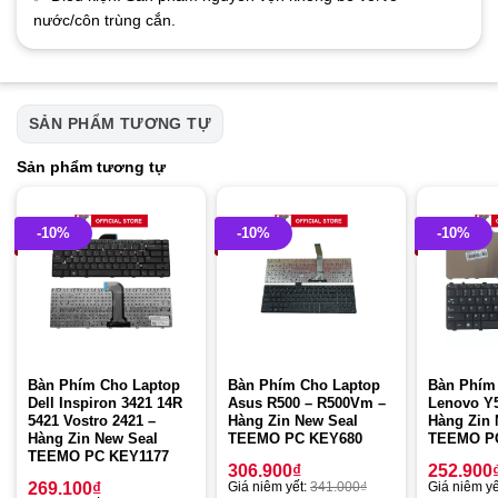
nước/côn trùng cắn.
SẢN PHẨM TƯƠNG TỰ
Sản phẩm tương tự
-10%
-10%
-10%
Bàn Phím Cho Laptop
Bàn Phím Cho Laptop
Bàn Phím
Dell Inspiron 3421 14R
Asus R500 – R500Vm –
Lenovo Y
5421 Vostro 2421 –
Hàng Zin New Seal
Hàng Zin 
Hàng Zin New Seal
TEEMO PC KEY680
TEEMO P
TEEMO PC KEY1177
306.900
₫
252.900
269.100
₫
Giá niêm yết:
341.000
₫
Giá niêm yế