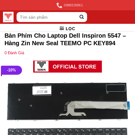
Skip
0888326861
to
Tìm
content
kiếm:
LỌC
Bàn Phím Cho Laptop Dell Inspiron 5547 –
Hàng Zin New Seal TEEMO PC KEY894
0
Đánh Giá
-10%