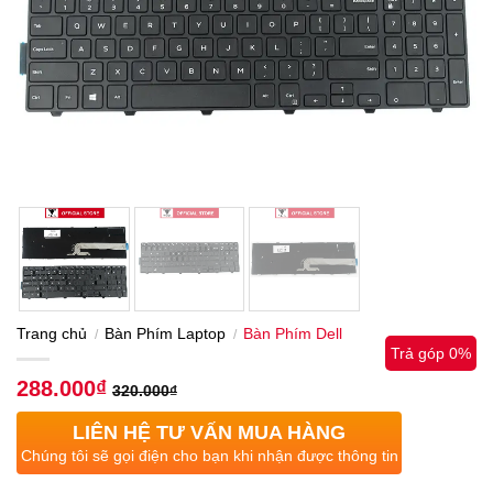
Trang chủ
Bàn Phím Laptop
Bàn Phím Dell
/
/
Trả góp 0%
288.000
₫
320.000
₫
LIÊN HỆ TƯ VẤN MUA HÀNG
Chúng tôi sẽ gọi điện cho bạn khi nhận được thông tin