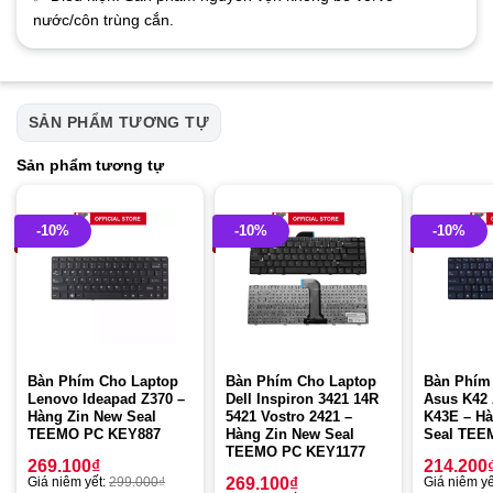
nước/côn trùng cắn.
SẢN PHẨM TƯƠNG TỰ
Sản phẩm tương tự
-10%
-10%
-10%
Bàn Phím Cho Laptop
Bàn Phím Cho Laptop
Bàn Phím
Lenovo Ideapad Z370 –
Dell Inspiron 3421 14R
Asus K42
Hàng Zin New Seal
5421 Vostro 2421 –
K43E – Hà
TEEMO PC KEY887
Hàng Zin New Seal
Seal TEE
TEEMO PC KEY1177
269.100
₫
214.200
Giá niêm yết:
299.000
₫
269.100
₫
Giá niêm yế