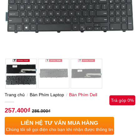
Trang chủ
Bàn Phím Laptop
Bàn Phím Dell
/
/
Trả góp 0%
257.400
₫
286.000
₫
LIÊN HỆ TƯ VẤN MUA HÀNG
Chúng tôi sẽ gọi điện cho bạn khi nhận được thông tin