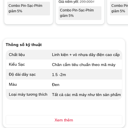
Giá niêm yết:
299.000
₫
Combo Pin-Sạc-Phím
Combo Pi
Combo Pin-Sạc-Phím
giảm 5%
giảm 5%
giảm 5%
Thông số kỹ thuật
Chất liệu
Linh kiện + vỏ nhựa dây điện cao cấp
Kiểu Sạc
Chân cắm tiêu chuẩn theo mã máy
Độ dài dây sạc
1.5 -2m
Màu
Đen
Loại máy tương thích
Tất cả các mã máy như tên sản phẩm
Xem thêm