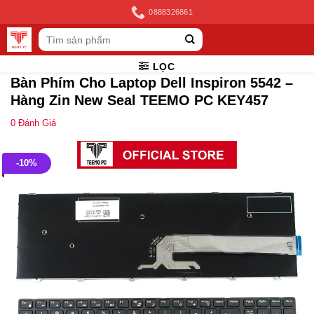
Skip
0888326861
to
Tìm
content
kiếm:
LỌC
Bàn Phím Cho Laptop Dell Inspiron 5542 –
Hàng Zin New Seal TEEMO PC KEY457
0
Đánh Giá
-10%