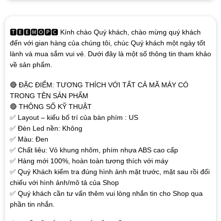
🆃🅴🅴🅼🅾🅿🅲 Kính chào Quý khách, chào mừng quý khách
đến với gian hàng của chúng tôi, chúc Quý khách một ngày tốt
lành và mua sắm vui vẻ. Dưới đây là một số thông tin tham khảo
về sản phẩm.
🔴 ĐẶC ĐIỂM: TƯƠNG THÍCH VỚI TẤT CẢ MÃ MÁY CÓ
TRONG TÊN SẢN PHẨM
🔴 THÔNG SỐ KỸ THUẬT
✅ Layout – kiểu bố trí của bàn phím : US
✅ Đèn Led nền: Không
✅ Màu: Đen
✅ Chất liêu: Vỏ khung nhôm, phím nhựa ABS cao cấp
✅ Hàng mới 100%, hoàn toàn tương thích với máy
✅ Quý Khách kiểm tra đúng hình ảnh mặt trước, mặt sau rồi đối
chiếu với hình ảnh/mô tả của Shop
✅ Quý khách cần tư vấn thêm vui lòng nhắn tin cho Shop qua
phần tin nhắn.