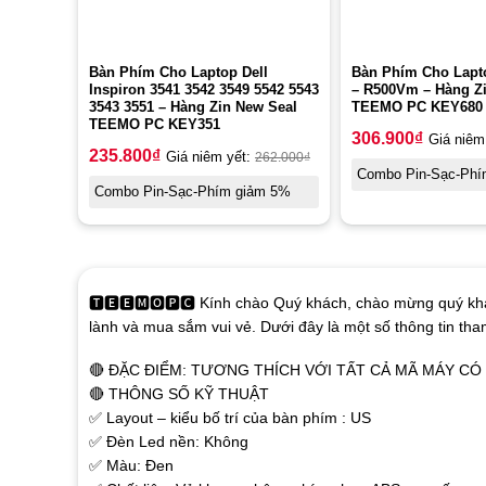
Bàn Phím Cho Laptop Dell
Bàn Phím Cho Lapt
Inspiron 3541 3542 3549 5542 5543
– R500Vm – Hàng Z
3543 3551 – Hàng Zin New Seal
TEEMO PC KEY680
TEEMO PC KEY351
306.900
₫
Giá niêm
235.800
₫
Giá niêm yết:
262.000
₫
Combo Pin-Sạc-Phí
Combo Pin-Sạc-Phím giảm 5%
🆃🅴🅴🅼🅾🅿🅲 Kính chào Quý khách, chào mừng quý khá
lành và mua sắm vui vẻ. Dưới đây là một số thông tin th
🔴 ĐẶC ĐIỂM: TƯƠNG THÍCH VỚI TẤT CẢ MÃ MÁY C
🔴 THÔNG SỐ KỸ THUẬT
✅ Layout – kiểu bố trí của bàn phím : US
✅ Đèn Led nền: Không
✅ Màu: Đen