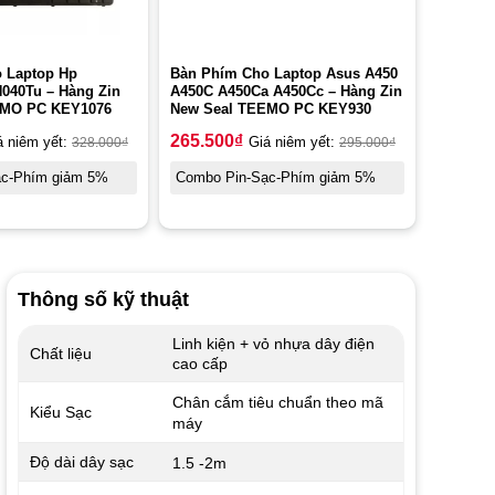
 Laptop Hp
Bàn Phím Cho Laptop Asus A450
N040Tu – Hàng Zin
A450C A450Ca A450Cc – Hàng Zin
EMO PC KEY1076
New Seal TEEMO PC KEY930
265.500
₫
á niêm yết:
328.000
₫
Giá niêm yết:
295.000
₫
ạc-Phím giảm 5%
Combo Pin-Sạc-Phím giảm 5%
Thông số kỹ thuật
Linh kiện + vỏ nhựa dây điện
Chất liệu
cao cấp
Chân cắm tiêu chuẩn theo mã
Kiểu Sạc
máy
Độ dài dây sạc
1.5 -2m