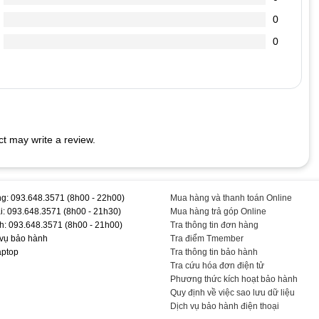
 ta nghe tiếng kêu tít tít kéo dài, máy boot vào windown rất chậm.
0
.
. Bạn mở Word ra gõ chữ sẽ thấy.
0
ào hết.
 LAPTOP
rên phím sẽ thu hút lũ kiến đến “cắn phá” bàn phím laptop của
t may write a review.
ềm để quét sạch bụi bám dưới các khe phím.
c vừa đủ không cần phải quá mạnh. Việc bạn gõ quá mạnh có thể
 cao. Thấm cồn lên mảnh vải mềm để lau bề mặt từng phím. Sau khi
g: 093.648.3571 (8h00 - 22h00)
Mua hàng và thanh toán Online
i: 093.648.3571 (8h00 - 21h30)
Mua hàng trả góp Online
 #Chính #Hãng #T #TEEMO #PC #KEY1123
h: 093.648.3571 (8h00 - 21h00)
Tra thông tin đơn hàng
 vụ bảo hành
Tra điểm Tmember
aptop
Tra thông tin bảo hành
Tra cứu hóa đơn điện tử
Phương thức kích hoạt bảo hành
Quy định về việc sao lưu dữ liệu
Dịch vụ bảo hành điện thoại