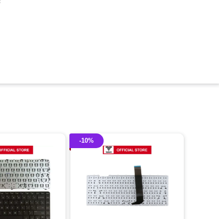
c
-10%