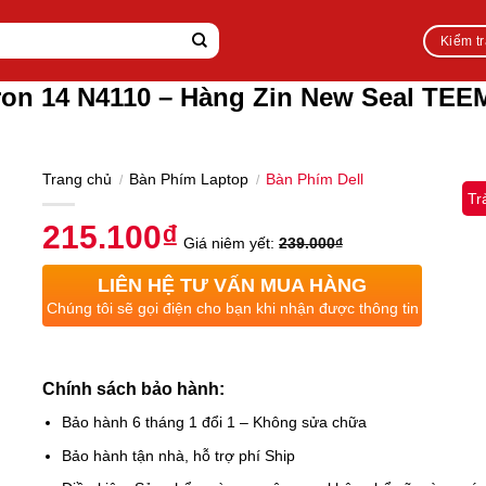
Kiểm t
iron 14 N4110 – Hàng Zin New Seal TE
Trang chủ
Bàn Phím Laptop
Bàn Phím Dell
/
/
Tr
215.100
₫
Giá niêm yết:
239.000
₫
LIÊN HỆ TƯ VẤN MUA HÀNG
Chúng tôi sẽ gọi điện cho bạn khi nhận được thông tin
Chính sách bảo hành:
Bảo hành 6 tháng 1 đổi 1 – Không sửa chữa
Bảo hành tận nhà, hỗ trợ phí Ship