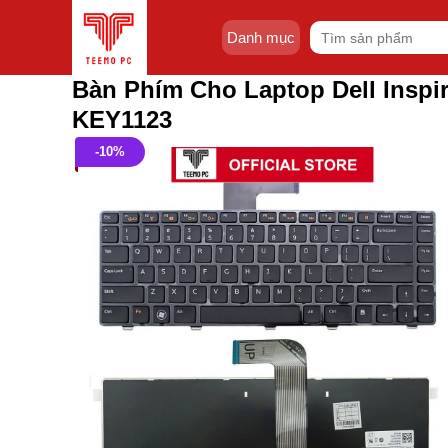
Skip
Tìm
to
Danh mục
kiếm:
content
Bàn Phím Cho Laptop Dell Insp
KEY1123
-10%