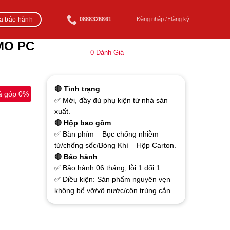
ra bảo hành
0888326861
Đăng nhập / Đăng ký
EMO PC
0
Đánh Giá
🔴 Tình trạng
ả góp 0%
✅ Mới, đầy đủ phụ kiện từ nhà sản
xuất.
🔴 Hộp bao gồm
✅ Bàn phím – Bọc chống nhiễm
từ/chống sốc/Bóng Khí – Hộp Carton.
🔴 Bảo hành
✅ Bảo hành 06 tháng, lỗi 1 đổi 1.
✅ Điều kiện: Sản phẩm nguyên vẹn
không bể vỡ/vô nước/côn trùng cắn.