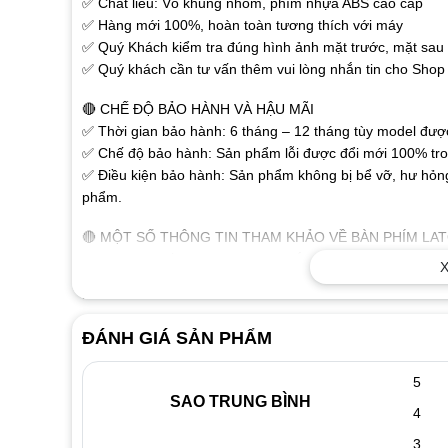
✅ Chất liêu: Vỏ khung nhôm, phím nhựa ABS cao cấp
✅ Hàng mới 100%, hoàn toàn tương thích với máy
✅ Quý Khách kiểm tra đúng hình ảnh mặt trước, mặt sau r
✅ Quý khách cần tư vấn thêm vui lòng nhắn tin cho Shop 
🔴 CHẾ ĐỘ BẢO HÀNH VÀ HẬU MÃI
✅ Thời gian bảo hành: 6 tháng – 12 tháng tùy model được 
✅ Chế độ bảo hành: Sản phẩm lỗi được đổi mới 100% tron
✅ Điều kiện bảo hành: Sản phẩm không bị bể vỡ, hư hỏng
phẩm.
🔴 MỘT SỐ THÔNG TIN THAM KHẢO VỀ BÀN PHÍM LA
✅ Các chữ, số trên phím được khắc nổi bằng công nghệ ca
X
✅ Sử dụng đầu cáp thông dụng dành cho laptop, người dù
không cần phải cài đặt. Sản phẩm tương thích tốt với tất 
✅ Thiết kế như bàn phím gốc, tháo ra là thay được ngay.
ĐÁNH GIÁ SẢN PHẨM
🔴 DẤU HIỆU NHẬN BIẾT KHI BÀN PHÍM LAPTOP BỊ H
5
✅ Khi đánh máy màn hình xuất hiện các ký tự lạ như:
SAO TRUNG BÌNH
✅ Liệt phím biểu hiện có phím đánh được có phím không đ
4
chữ nào
3