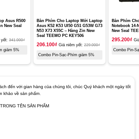
op Asus R500
Bàn Phím Cho Laptop Mới Laptop
Bàn Phím Cho
in New Seal
Asus K52 K53 Ul50 G51 G53W G73
Notebook 14-
N53 X73 X55C – Hàng Zin New
New Seal TE
Seal TEEMO PC KEY506
295.200
₫
 yết:
341.000
₫
Gi
206.100
₫
Giá niêm yết:
229.000
₫
m giảm 5%
Combo Pin-S
Combo Pin-Sạc-Phím giảm 5%
ch đến với gian hàng của chúng tôi, chúc Quý khách một ngày tốt
am khảo về sản phẩm.
Ó TRONG TÊN SẢN PHẨM