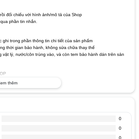
ồi đối chiếu với hình ảnh/mô tả của Shop
qua phần tin nhắn.
ghi trong phần thông tin chi tiết của sản phẩm
g thời gian bảo hành, không sửa chữa thay thế
 vật lý, nước/côn trùng vào, và còn tem bảo hành dán trên sản
TOP
o nên không lo bị nhòe hay mất nét, bền bỉ với thời gian.
em thêm
ng có thể kết nối bàn phím với máy tính và sử dụng ngay mà
cả hệ điều hành hiện nay.
 Phím có độ nhạy và độ nảy tốt giúp gõ nhanh và chính xác
ỎNG
0
 hhhhhhhhh, mmmmmm……… xuất hiện liền mạch.
ánh được. Có lúc đánh thì hiện ra chữ có lúc đánh không hiện ra
0
0