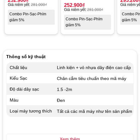
252.900
₫
295.200
Giá niêm yết:
281.000
₫
252.900
₫
Giá niêm yế
Giá niêm yết:
281.000
₫
Combo Pin-Sạc-Phím
Combo Pi
Combo Pin-Sạc-Phím
giảm 5%
giảm 5%
giảm 5%
Thông số kỹ thuật
Chất liệu
Linh kiện + vỏ nhựa dây điện cao cấp
Kiểu Sạc
Chân cắm tiêu chuẩn theo mã máy
Độ dài dây sạc
1.5 -2m
Màu
Đen
Loại máy tương thích
Tất cả các mã máy như tên sản phẩm
Xem thêm