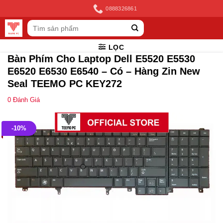
Skip
0888326861
to
Tìm
content
kiếm:
LỌC
Bàn Phím Cho Laptop Dell E5520 E5530
E6520 E6530 E6540 – Có – Hàng Zin New
Seal TEEMO PC KEY272
0
Đánh Giá
-10%