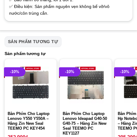
✅ Điều kiện: Sản phẩm nguyên vẹn không bể vỡ/vô
nước/côn trùng cắn.
SẢN PHẨM TƯƠNG TỰ
Sản phẩm tương tự
-10%
-10%
-10%
Bàn Phím Cho Laptop
Bàn Phím Cho Laptop
Bàn Phím
Lenovo Y550 Y550A –
Lenovo Ideapad G40-50
Hp Notebo
Hàng Zin New Seal
G40-75 – Hàng Zin New
– Hàng Zi
TEEMO PC KEY454
Seal TEEMO PC
TEEMO P
KEY1127