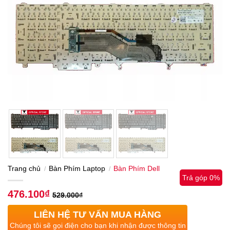
Trang chủ
Bàn Phím Laptop
Bàn Phím Dell
/
/
Trả góp 0%
476.100
₫
529.000
₫
LIÊN HỆ TƯ VẤN MUA HÀNG
Chúng tôi sẽ gọi điện cho bạn khi nhận được thông tin