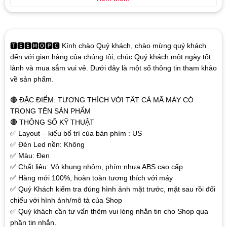
🆃🅴🅴🅼🅾🅿🅲 Kính chào Quý khách, chào mừng quý khách
đến với gian hàng của chúng tôi, chúc Quý khách một ngày tốt
lành và mua sắm vui vẻ. Dưới đây là một số thông tin tham khảo
về sản phẩm.
🔴 ĐẶC ĐIỂM: TƯƠNG THÍCH VỚI TẤT CẢ MÃ MÁY CÓ
TRONG TÊN SẢN PHẨM
🔴 THÔNG SỐ KỸ THUẬT
✅ Layout – kiểu bố trí của bàn phím : US
✅ Đèn Led nền: Không
✅ Màu: Đen
✅ Chất liêu: Vỏ khung nhôm, phím nhựa ABS cao cấp
✅ Hàng mới 100%, hoàn toàn tương thích với máy
✅ Quý Khách kiểm tra đúng hình ảnh mặt trước, mặt sau rồi đối
chiếu với hình ảnh/mô tả của Shop
✅ Quý khách cần tư vấn thêm vui lòng nhắn tin cho Shop qua
phần tin nhắn.