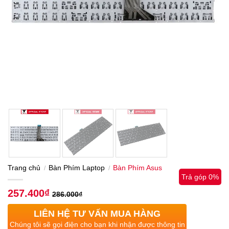
Trang chủ
Bàn Phím Laptop
Bàn Phím Asus
/
/
Trả góp 0%
257.400
₫
286.000
₫
LIÊN HỆ TƯ VẤN MUA HÀNG
Chúng tôi sẽ gọi điện cho bạn khi nhận được thông tin