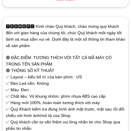
🆃🅴🅴🅼🅾🅿🅲 Kính chào Quý khách, chào mừng quý khách
đến với gian hàng của chúng tôi, chúc Quý khách một ngày tốt
lành và mua sắm vui vẻ. Dưới đây là một số thông tin tham khảo
về sản phẩm.
🔴 ĐẶC ĐIỂM: TƯƠNG THÍCH VỚI TẤT CẢ MÃ MÁY CÓ
TRONG TÊN SẢN PHẨM
🔴 THÔNG SỐ KỸ THUẬT
✅ Layout – kiểu bố trí của bàn phím : US
✅ Đèn Led nền: Không
✅ Màu: Đen
✅ Chất liêu: Vỏ khung nhôm, phím nhựa ABS cao cấp
✅ Hàng mới 100%, hoàn toàn tương thích với máy
✅ Quý Khách kiểm tra đúng hình ảnh mặt trước, mặt sau rồi đối
chiếu với hình ảnh/mô tả của Shop
✅ Quý khách cần tư vấn thêm vui lòng nhắn tin cho Shop qua
phần tin nhắn.