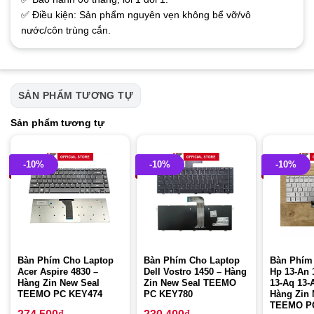
✅ Điều kiện: Sản phẩm nguyên vẹn không bể vỡ/vô
nước/côn trùng cắn.
SẢN PHẨM TƯƠNG TỰ
Sản phẩm tương tự
-10%
-10%
-10%
Bàn Phím Cho Laptop
Bàn Phím Cho Laptop
Bàn Phím
Acer Aspire 4830 –
Dell Vostro 1450 – Hàng
Hp 13-An 
Hàng Zin New Seal
Zin New Seal TEEMO
13-Aq 13-
TEEMO PC KEY474
PC KEY780
Hàng Zin 
TEEMO P