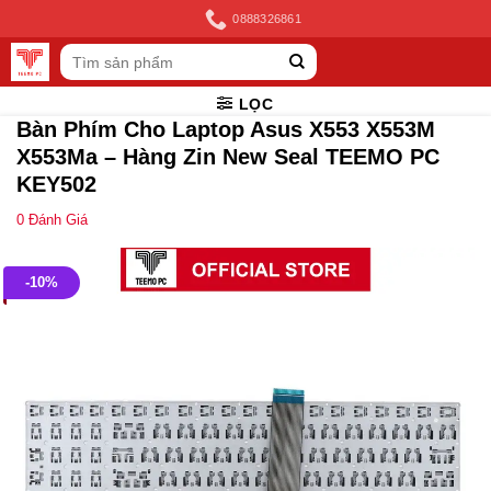
Skip
0888326861
to
Tìm
content
kiếm:
LỌC
Bàn Phím Cho Laptop Asus X553 X553M
X553Ma – Hàng Zin New Seal TEEMO PC
KEY502
0
Đánh Giá
-10%