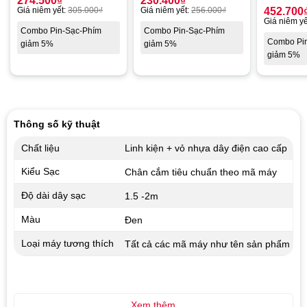
274.500
₫
230.400
₫
Giá niêm yết:
305.000
₫
Giá niêm yết:
256.000
₫
452.700
Giá niêm yế
Combo Pin-Sạc-Phím
Combo Pin-Sạc-Phím
Combo Pi
giảm 5%
giảm 5%
giảm 5%
Thông số kỹ thuật
Chất liệu
Linh kiện + vỏ nhựa dây điện cao cấp
Kiểu Sạc
Chân cắm tiêu chuẩn theo mã máy
Độ dài dây sạc
1.5 -2m
Màu
Đen
Loại máy tương thích
Tất cả các mã máy như tên sản phẩm
Xem thêm