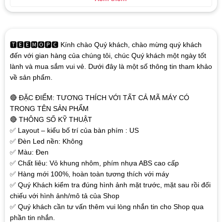
🆃🅴🅴🅼🅾🅿🅲 Kính chào Quý khách, chào mừng quý khách
đến với gian hàng của chúng tôi, chúc Quý khách một ngày tốt
lành và mua sắm vui vẻ. Dưới đây là một số thông tin tham khảo
về sản phẩm.
🔴 ĐẶC ĐIỂM: TƯƠNG THÍCH VỚI TẤT CẢ MÃ MÁY CÓ
TRONG TÊN SẢN PHẨM
🔴 THÔNG SỐ KỸ THUẬT
✅ Layout – kiểu bố trí của bàn phím : US
✅ Đèn Led nền: Không
✅ Màu: Đen
✅ Chất liêu: Vỏ khung nhôm, phím nhựa ABS cao cấp
✅ Hàng mới 100%, hoàn toàn tương thích với máy
✅ Quý Khách kiểm tra đúng hình ảnh mặt trước, mặt sau rồi đối
chiếu với hình ảnh/mô tả của Shop
✅ Quý khách cần tư vấn thêm vui lòng nhắn tin cho Shop qua
phần tin nhắn.