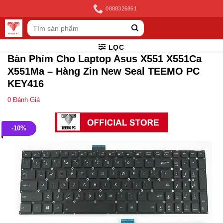
Skip
0888326861
to
Tìm
content
kiếm:
LỌC
Bàn Phím Cho Laptop Asus X551 X551Ca
X551Ma – Hàng Zin New Seal TEEMO PC
KEY416
0
Đánh Giá
-10%