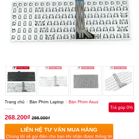
Trang chủ
Bàn Phím Laptop
Bàn Phím Asus
/
/
Trả góp 0%
268.200
₫
298.000
₫
LIÊN HỆ TƯ VẤN MUA HÀNG
Chúng tôi sẽ gọi điện cho bạn khi nhận được thông tin