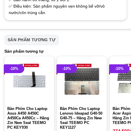
✅ Điều kiện: Sản phẩm nguyên vẹn không bể vỡ/vô
nước/côn trùng cắn.
SẢN PHẨM TƯƠNG TỰ
Sản phẩm tương tự
-10%
-10%
-10%
Bàn Phím Cho Laptop
Bàn Phím Cho Laptop
Bàn Phím
Asus A450 A450C
Lenovo Ideapad G40-50
Acer Aspi
A450Ca A450Cc – Hàng
G40-75 – Hàng Zin New
Hàng Zin 
Zin New Seal TEEMO
Seal TEEMO PC
TEEMO P
PC KEY930
KEY1127