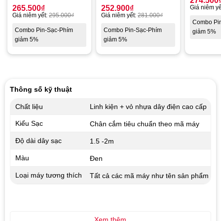
274.500
265.500
₫
252.900
₫
Giá niêm yế
Giá niêm yết:
295.000
₫
Giá niêm yết:
281.000
₫
Combo Pi
Combo Pin-Sạc-Phím
Combo Pin-Sạc-Phím
giảm 5%
giảm 5%
giảm 5%
Thông số kỹ thuật
Chất liệu
Linh kiện + vỏ nhựa dây điện cao cấp
Kiểu Sạc
Chân cắm tiêu chuẩn theo mã máy
Độ dài dây sạc
1.5 -2m
Màu
Đen
Loại máy tương thích
Tất cả các mã máy như tên sản phẩm
Xem thêm