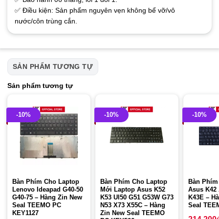
✅ Điều kiện: Sản phẩm nguyên vẹn không bể vỡ/vô
nước/côn trùng cắn.
SẢN PHẨM TƯƠNG TỰ
Sản phẩm tương tự
-10%
-10%
-10%
Bàn Phím Cho Laptop
Bàn Phím Cho Laptop
Bàn Phím
Lenovo Ideapad G40-50
Mới Laptop Asus K52
Asus K42
G40-75 – Hàng Zin New
K53 Ul50 G51 G53W G73
K43E – Hà
Seal TEEMO PC
N53 X73 X55C – Hàng
Seal TEE
KEY1127
Zin New Seal TEEMO