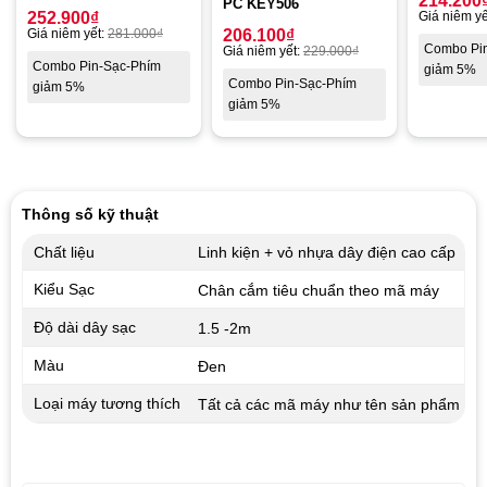
214.200
PC KEY506
252.900
₫
Giá niêm yế
Giá niêm yết:
281.000
₫
206.100
₫
Combo Pi
Giá niêm yết:
229.000
₫
Combo Pin-Sạc-Phím
giảm 5%
Combo Pin-Sạc-Phím
giảm 5%
giảm 5%
Thông số kỹ thuật
Chất liệu
Linh kiện + vỏ nhựa dây điện cao cấp
Kiểu Sạc
Chân cắm tiêu chuẩn theo mã máy
Độ dài dây sạc
1.5 -2m
Màu
Đen
Loại máy tương thích
Tất cả các mã máy như tên sản phẩm