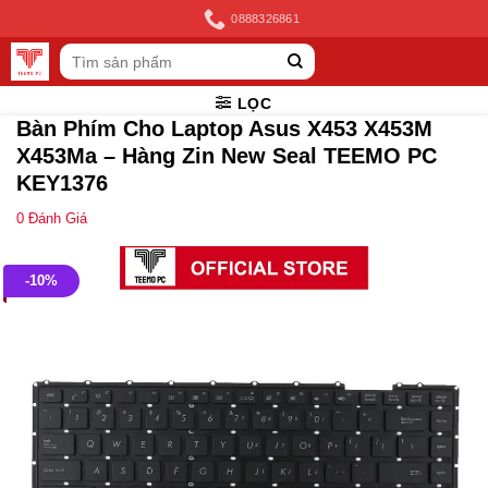
Skip
0888326861
to
Tìm
content
kiếm:
LỌC
Bàn Phím Cho Laptop Asus X453 X453M
X453Ma – Hàng Zin New Seal TEEMO PC
KEY1376
0
Đánh Giá
-10%