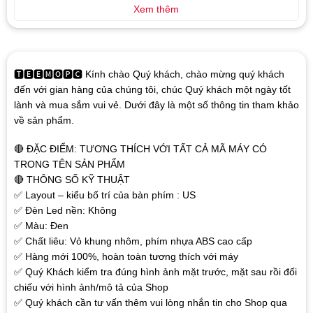
Xem thêm
🆃🅴🅴🅼🅾🅿🅲 Kính chào Quý khách, chào mừng quý khách
đến với gian hàng của chúng tôi, chúc Quý khách một ngày tốt
lành và mua sắm vui vẻ. Dưới đây là một số thông tin tham khảo
về sản phẩm.
🔴 ĐẶC ĐIỂM: TƯƠNG THÍCH VỚI TẤT CẢ MÃ MÁY CÓ
TRONG TÊN SẢN PHẨM
🔴 THÔNG SỐ KỸ THUẬT
✅ Layout – kiểu bố trí của bàn phím : US
✅ Đèn Led nền: Không
✅ Màu: Đen
✅ Chất liêu: Vỏ khung nhôm, phím nhựa ABS cao cấp
✅ Hàng mới 100%, hoàn toàn tương thích với máy
✅ Quý Khách kiểm tra đúng hình ảnh mặt trước, mặt sau rồi đối
chiếu với hình ảnh/mô tả của Shop
✅ Quý khách cần tư vấn thêm vui lòng nhắn tin cho Shop qua