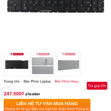
Trang chủ
Bàn Phím Laptop
Bàn Phím Asus
/
/
Trả góp 0%
247.500
₫
275.000
₫
LIÊN HỆ TƯ VẤN MUA HÀNG
Chúng tôi sẽ gọi điện cho bạn khi nhận được thông tin