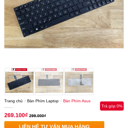
Trang chủ
Bàn Phím Laptop
Bàn Phím Asus
/
/
Trả góp 0%
269.100
₫
299.000
₫
LIÊN HỆ TƯ VẤN MUA HÀNG