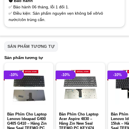
🔴 Bảo hành
✅ Bảo hành 06 tháng, lỗi 1 đổi 1.
✅ Điều kiện: Sản phẩm nguyên vẹn không bể vỡ/vô
nước/côn trùng cắn.
SẢN PHẨM TƯƠNG TỰ
Sản phẩm tương tự
-10%
-10%
-10%
Bàn Phím Cho Laptop
Bàn Phím Cho Laptop
Bàn Phím
Lenovo Ideapad G400
Acer Aspire 4830 –
Lenovo Id
G405 G410 – Hàng Zin
Hàng Zin New Seal
15Isk – H
New Seal TEEMO PC
TEEMO PC KEY474
Seal TEE