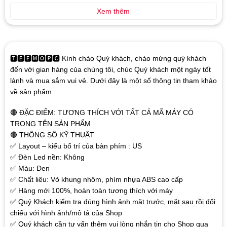
Xem thêm
🆃🅴🅴🅼🅾🅿🅲 Kính chào Quý khách, chào mừng quý khách
đến với gian hàng của chúng tôi, chúc Quý khách một ngày tốt
lành và mua sắm vui vẻ. Dưới đây là một số thông tin tham khảo
về sản phẩm.
🔴 ĐẶC ĐIỂM: TƯƠNG THÍCH VỚI TẤT CẢ MÃ MÁY CÓ
TRONG TÊN SẢN PHẨM
🔴 THÔNG SỐ KỸ THUẬT
✅ Layout – kiểu bố trí của bàn phím : US
✅ Đèn Led nền: Không
✅ Màu: Đen
✅ Chất liêu: Vỏ khung nhôm, phím nhựa ABS cao cấp
✅ Hàng mới 100%, hoàn toàn tương thích với máy
✅ Quý Khách kiểm tra đúng hình ảnh mặt trước, mặt sau rồi đối
chiếu với hình ảnh/mô tả của Shop
✅ Quý khách cần tư vấn thêm vui lòng nhắn tin cho Shop qua