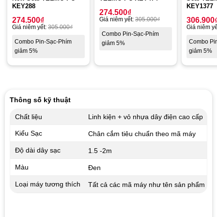
KEY288
KEY1377
274.500
₫
274.500
₫
Giá niêm yết:
305.000
₫
306.900
Giá niêm yết:
305.000
₫
Giá niêm yế
Combo Pin-Sạc-Phím
Combo Pin-Sạc-Phím
Combo Pi
giảm 5%
giảm 5%
giảm 5%
Thông số kỹ thuật
Chất liệu
Linh kiện + vỏ nhựa dây điện cao cấp
Kiểu Sạc
Chân cắm tiêu chuẩn theo mã máy
Độ dài dây sạc
1.5 -2m
Màu
Đen
Loại máy tương thích
Tất cả các mã máy như tên sản phẩm