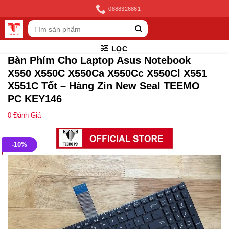
Skip
0888326861
to
Tìm
content
kiếm:
LỌC
Bàn Phím Cho Laptop Asus Notebook
X550 X550C X550Ca X550Cc X550Cl X551
X551C Tốt – Hàng Zin New Seal TEEMO
PC KEY146
0
Đánh Giá
-10%