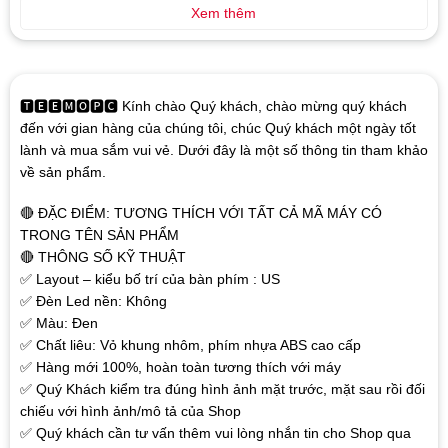
Xem thêm
🆃🅴🅴🅼🅾🅿🅲 Kính chào Quý khách, chào mừng quý khách
đến với gian hàng của chúng tôi, chúc Quý khách một ngày tốt
lành và mua sắm vui vẻ. Dưới đây là một số thông tin tham khảo
về sản phẩm.
🔴 ĐẶC ĐIỂM: TƯƠNG THÍCH VỚI TẤT CẢ MÃ MÁY CÓ
TRONG TÊN SẢN PHẨM
🔴 THÔNG SỐ KỸ THUẬT
✅ Layout – kiểu bố trí của bàn phím : US
✅ Đèn Led nền: Không
✅ Màu: Đen
✅ Chất liêu: Vỏ khung nhôm, phím nhựa ABS cao cấp
✅ Hàng mới 100%, hoàn toàn tương thích với máy
✅ Quý Khách kiểm tra đúng hình ảnh mặt trước, mặt sau rồi đối
chiếu với hình ảnh/mô tả của Shop
✅ Quý khách cần tư vấn thêm vui lòng nhắn tin cho Shop qua