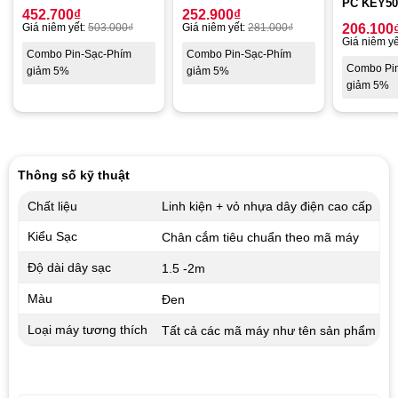
PC KEY50
452.700
₫
252.900
₫
Giá niêm yết:
503.000
₫
Giá niêm yết:
281.000
₫
206.100
Giá niêm yế
Combo Pin-Sạc-Phím
Combo Pin-Sạc-Phím
Combo Pi
giảm 5%
giảm 5%
giảm 5%
Thông số kỹ thuật
Chất liệu
Linh kiện + vỏ nhựa dây điện cao cấp
Kiểu Sạc
Chân cắm tiêu chuẩn theo mã máy
Độ dài dây sạc
1.5 -2m
Màu
Đen
Loại máy tương thích
Tất cả các mã máy như tên sản phẩm