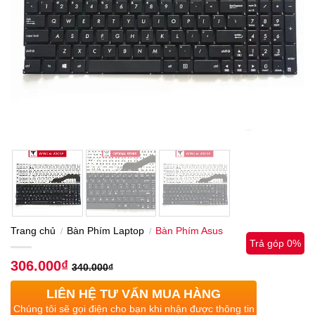
Trang chủ
Bàn Phím Laptop
Bàn Phím Asus
/
/
Trả góp 0%
306.000
₫
340.000
₫
LIÊN HỆ TƯ VẤN MUA HÀNG
Chúng tôi sẽ gọi điện cho bạn khi nhận được thông tin