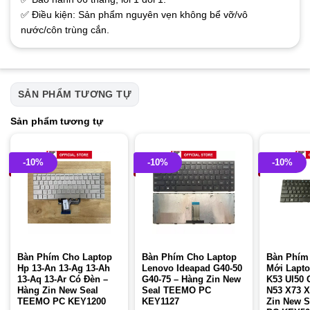
✅ Điều kiện: Sản phẩm nguyên vẹn không bể vỡ/vô
nước/côn trùng cắn.
SẢN PHẨM TƯƠNG TỰ
Sản phẩm tương tự
-10%
-10%
-10%
Bàn Phím Cho Laptop
Bàn Phím Cho Laptop
Bàn Phím
Hp 13-An 13-Ag 13-Ah
Lenovo Ideapad G40-50
Mới Lapto
13-Aq 13-Ar Có Đèn –
G40-75 – Hàng Zin New
K53 Ul50
Hàng Zin New Seal
Seal TEEMO PC
N53 X73 X
TEEMO PC KEY1200
KEY1127
Zin New 