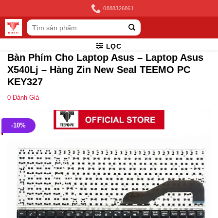
Skip
0888326861
to
Tìm
content
kiếm:
LỌC
Bàn Phím Cho Laptop Asus – Laptop Asus
X540Lj – Hàng Zin New Seal TEEMO PC
KEY327
0
Đánh Giá
-10%