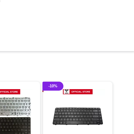
c
-10%