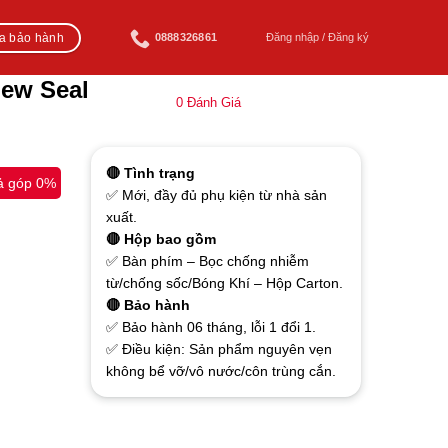
ra bảo hành
0888326861
Đăng nhập / Đăng ký
ew Seal
0
Đánh Giá
🔴 Tình trạng
ả góp 0%
✅ Mới, đầy đủ phụ kiện từ nhà sản
xuất.
🔴 Hộp bao gồm
✅ Bàn phím – Bọc chống nhiễm
từ/chống sốc/Bóng Khí – Hộp Carton.
🔴 Bảo hành
✅ Bảo hành 06 tháng, lỗi 1 đổi 1.
✅ Điều kiện: Sản phẩm nguyên vẹn
không bể vỡ/vô nước/côn trùng cắn.