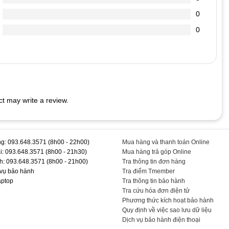
 ta nghe tiếng kêu tít tít kéo dài, máy boot vào windown rất chậm.
0
.
. Bạn mở Word ra gõ chữ sẽ thấy.
0
ào hết.
 LAPTOP
rên phím sẽ thu hút lũ kiến đến “cắn phá” bàn phím laptop của
t may write a review.
ềm để quét sạch bụi bám dưới các khe phím.
c vừa đủ không cần phải quá mạnh. Việc bạn gõ quá mạnh có thể
 cao. Thấm cồn lên mảnh vải mềm để lau bề mặt từng phím. Sau khi
g: 093.648.3571 (8h00 - 22h00)
Mua hàng và thanh toán Online
i: 093.648.3571 (8h00 - 21h30)
Mua hàng trả góp Online
K53N #- #Hàng #Chính #Hãng #T #TEEMO #PC #KEY1250
h: 093.648.3571 (8h00 - 21h00)
Tra thông tin đơn hàng
 vụ bảo hành
Tra điểm Tmember
aptop
Tra thông tin bảo hành
Tra cứu hóa đơn điện tử
Phương thức kích hoạt bảo hành
Quy định về việc sao lưu dữ liệu
Dịch vụ bảo hành điện thoại