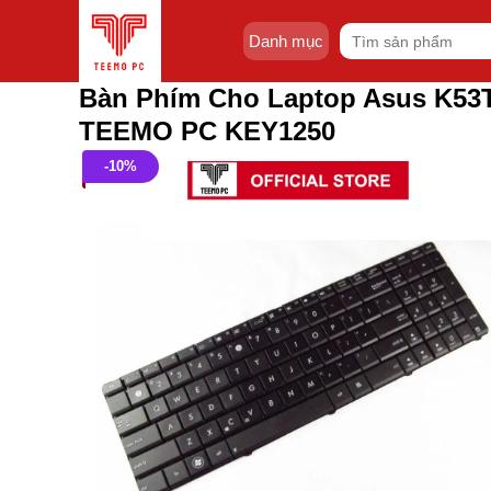
Skip
Tìm
to
Danh mục
kiếm:
content
Bàn Phím Cho Laptop Asus K53T
TEEMO PC KEY1250
-10%