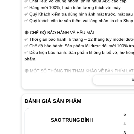
✅ Chất liêu: Vỏ khung nhôm, phím nhựa ABS cao cấp
✅ Hàng mới 100%, hoàn toàn tương thích với máy
✅ Quý Khách kiểm tra đúng hình ảnh mặt trước, mặt sau r
✅ Quý khách cần tư vấn thêm vui lòng nhắn tin cho Shop 
🔴 CHẾ ĐỘ BẢO HÀNH VÀ HẬU MÃI
✅ Thời gian bảo hành: 6 tháng – 12 tháng tùy model được 
✅ Chế độ bảo hành: Sản phẩm lỗi được đổi mới 100% tron
✅ Điều kiện bảo hành: Sản phẩm không bị bể vỡ, hư hỏng
phẩm.
🔴 MỘT SỐ THÔNG TIN THAM KHẢO VỀ BÀN PHÍM LA
✅ Các chữ, số trên phím được khắc nổi bằng công nghệ ca
X
✅ Sử dụng đầu cáp thông dụng dành cho laptop, người dù
không cần phải cài đặt. Sản phẩm tương thích tốt với tất 
✅ Thiết kế như bàn phím gốc, tháo ra là thay được ngay.
ĐÁNH GIÁ SẢN PHẨM
🔴 DẤU HIỆU NHẬN BIẾT KHI BÀN PHÍM LAPTOP BỊ H
5
✅ Khi đánh máy màn hình xuất hiện các ký tự lạ như:
SAO TRUNG BÌNH
✅ Liệt phím biểu hiện có phím đánh được có phím không đ
4
chữ nào
3