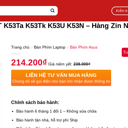
Kiểm t
 K53Ta K53Tk K53U K53N – Hàng Zin N
Trang chủ
Bàn Phím Laptop
Bàn Phím Asus
/
/
Tr
214.200
₫
Giá niêm yết:
238.000
₫
LIÊN HỆ TƯ VẤN MUA HÀNG
Chúng tôi sẽ gọi điện cho bạn khi nhận được thông tin
Chính sách bảo hành:
Bảo hành 6 tháng 1 đổi 1 – Không sửa chữa
Bảo hành tận nhà, hỗ trợ phí Ship