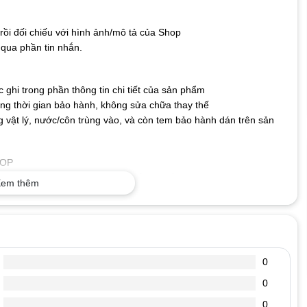
ồi đối chiếu với hình ảnh/mô tả của Shop
qua phần tin nhắn.
ghi trong phần thông tin chi tiết của sản phẩm
g thời gian bảo hành, không sửa chữa thay thế
 vật lý, nước/côn trùng vào, và còn tem bảo hành dán trên sản
TOP
o nên không lo bị nhòe hay mất nét, bền bỉ với thời gian.
em thêm
ng có thể kết nối bàn phím với máy tính và sử dụng ngay mà
cả hệ điều hành hiện nay.
 Phím có độ nhạy và độ nảy tốt giúp gõ nhanh và chính xác
ỎNG
0
 hhhhhhhhh, mmmmmm……… xuất hiện liền mạch.
ánh được. Có lúc đánh thì hiện ra chữ có lúc đánh không hiện ra
0
0