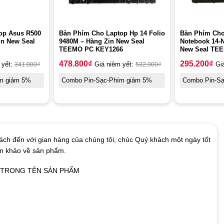
op Asus R500
Bàn Phím Cho Laptop Hp 14 Folio
Bàn Phím Cho
in New Seal
9480M – Hàng Zin New Seal
Notebook 14-
TEEMO PC KEY1266
New Seal TE
478.800
₫
295.200
₫
 yết:
341.000
₫
Giá niêm yết:
532.000
₫
Gi
m giảm 5%
Combo Pin-Sạc-Phím giảm 5%
Combo Pin-S
ch đến với gian hàng của chúng tôi, chúc Quý khách một ngày tốt
am khảo về sản phẩm.
Ó TRONG TÊN SẢN PHẨM