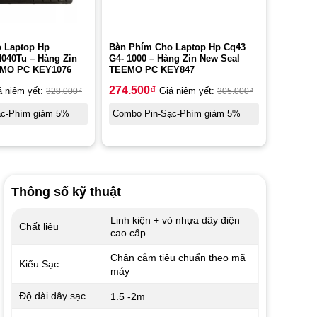
 Laptop Hp
Bàn Phím Cho Laptop Hp Cq43
N040Tu – Hàng Zin
G4- 1000 – Hàng Zin New Seal
EMO PC KEY1076
TEEMO PC KEY847
274.500
₫
á niêm yết:
328.000
₫
Giá niêm yết:
305.000
₫
ạc-Phím giảm 5%
Combo Pin-Sạc-Phím giảm 5%
Thông số kỹ thuật
Linh kiện + vỏ nhựa dây điện
Chất liệu
cao cấp
Chân cắm tiêu chuẩn theo mã
Kiểu Sạc
máy
Độ dài dây sạc
1.5 -2m