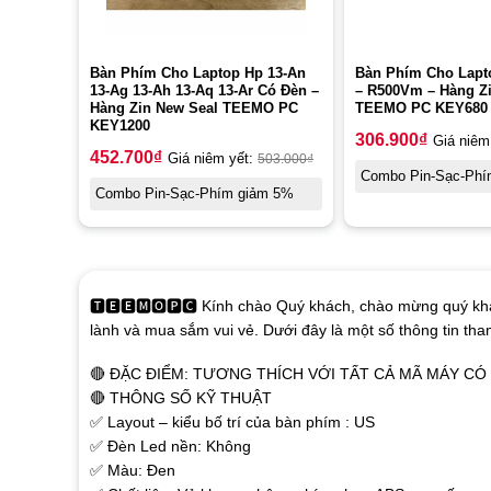
Bàn Phím Cho Laptop Hp 13-An
Bàn Phím Cho Lapt
13-Ag 13-Ah 13-Aq 13-Ar Có Đèn –
– R500Vm – Hàng Z
Hàng Zin New Seal TEEMO PC
TEEMO PC KEY680
KEY1200
306.900
₫
Giá niêm
452.700
₫
Giá niêm yết:
503.000
₫
Combo Pin-Sạc-Phí
Combo Pin-Sạc-Phím giảm 5%
🆃🅴🅴🅼🅾🅿🅲 Kính chào Quý khách, chào mừng quý khá
lành và mua sắm vui vẻ. Dưới đây là một số thông tin th
🔴 ĐẶC ĐIỂM: TƯƠNG THÍCH VỚI TẤT CẢ MÃ MÁY C
🔴 THÔNG SỐ KỸ THUẬT
✅ Layout – kiểu bố trí của bàn phím : US
✅ Đèn Led nền: Không
✅ Màu: Đen